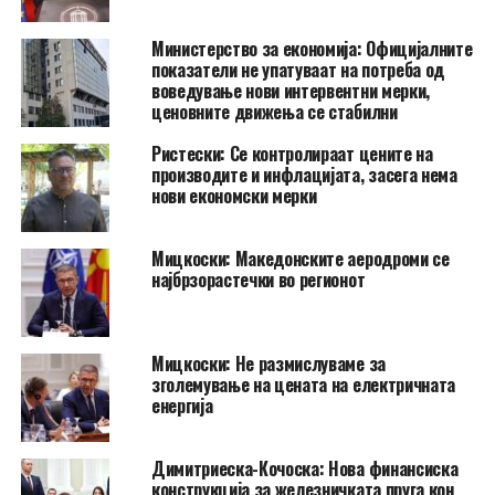
Министерство за економија: Официјалните
показатели не упатуваат на потреба од
воведување нови интервентни мерки,
ценовните движења се стабилни
Ристески: Се контролираат цените на
производите и инфлацијата, засега нема
нови економски мерки
Мицкоски: Македонските аеродроми се
најбрзорастечки во регионот
Мицкоски: Не размислуваме за
зголемување на цената на електричната
енергија
Димитриеска-Кочоска: Нова финансиска
конструкција за железничката пруга кон