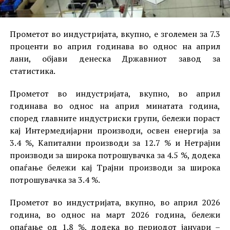
Прометот во индустријата, вкупно, е зголемен за 7.3
проценти во април годинава во однос на април
лани, објави денеска Државниот завод за
статистика.
Прометот во индустријата, вкупно, во април
годинава во однос на април минатата година,
според главните индустриски групи, бележи пораст
кај Интермедијарни производи, освен енергија за
3.4 %, Капитални производи за 12.7 % и Нетрајни
производи за широка потрошувачка за 4.5 %, додека
опаѓање бележи кај Трајни производи за широка
потрошувачка за 3.4 %.
Прометот во индустријата, вкупно, во април 2026
година, во однос на март 2026 година, бележи
опаѓање од 1.8 %, додека во периодот јануари –