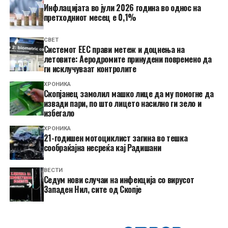
Инфлацијата во јули 2026 година во однос на
претходниот месец е 0,1%
СВЕТ
Системот ЕЕС прави метеж и доцнења на
летовите: Аеродромите принудени повремено да
ги исклучуваат контролите
ХРОНИКА
Скопјанец замолил машко лице да му помогне да
извади пари, по што лицето насилно ги зело и
избегало
ХРОНИКА
21-годишен мотоциклист загина во тешка
сообраќајна несреќа кај Радишани
ВЕСТИ
Седум нови случаи на инфекција со вирусот
Западен Нил, сите од Скопје