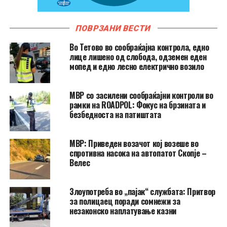
ПОВРЗАНИ ВЕСТИ
Во Тетово во сообраќајна контрола, едно
лице лишено од слобода, одземен еден
мопед и едно лесно електрично возило
МВР со засилени сообраќајни контроли во
рамки на ROADPOL: Фокус на брзината и
безбедноста на патиштата
МВР: Приведен возачот кој возеше во
спротивна насока на автопатот Скопје –
Велес
Злоупотреба во „пајак“ службата: Притвор
за полицаец поради сомнежи за
незаконско наплатување казни