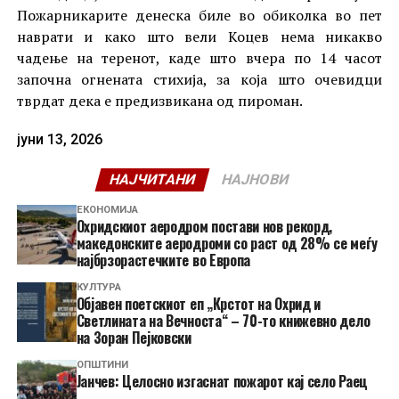
Пожарникарите денеска биле во обиколка во пет
наврати и како што вели Коцев нема никакво
чадење на теренот, каде што вчера по 14 часот
започна огнената стихија, за која што очевидци
тврдат дека е предизвикана од пироман.
јуни 13, 2026
НАЈЧИТАНИ
НАЈНОВИ
ЕКОНОМИЈА
Охридскиот аеродром постави нов рекорд,
македонските аеродроми со раст од 28% се меѓу
најбрзорастечките во Европа
КУЛТУРА
Објавен поетскиот еп „Крстот на Охрид и
Светлината на Вечноста“ – 70-то книжевно дело
на Зоран Пејковски
ОПШТИНИ
Јанчев: Целосно изгаснат пожарот кај село Раец