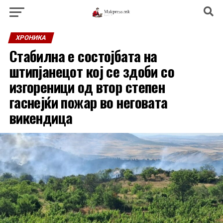
ХРОНИКА
Стабилна е состојбата на
штипјанецот кој се здоби со
изгореници од втор степен
гаснејќи пожар во неговата
викендица