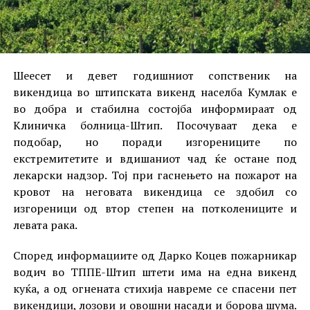
Шеесет и девет годишниот сопственик на
викендица во штипската викенд населба Кумлак е
во добра и стабилна состојба информираат од
Клиничка болница-Штип. Посочуваат дека е
подобар, но поради изгорениците по
екстремитетите и вдишаниот чад ќе остане под
лекарски надзор. Тој при гаснењето на пожарот на
кровот на неговата викендица се здобил со
изгореници од втор степен на потколениците и
левата рака.
Според информациите од Дарко Коцев пожарникар
водич во ТППЕ-Штип штети има на една викенд
куќа, а од огнената стихија навреме се спасени пет
викендици, лозови и овошни насади и борова шума.