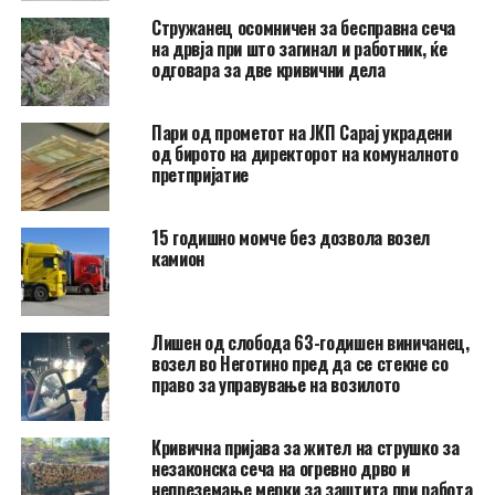
Стружанец осомничен за бесправна сеча
на дрвја при што загинал и работник, ќе
одговара за две кривични дела
Пари од прометот на ЈКП Сарај украдени
од бирото на директорот на комуналното
претпријатие
15 годишно момче без дозвола возел
камион
Лишен од слобода 63-годишен виничанец,
возел во Неготино пред да се стекне со
право за управување на возилото
Кривична пријава за жител на струшко за
незаконска сеча на огревно дрво и
непреземање мерки за заштита при работа