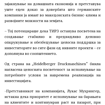
зајакнување на домашната економија и претставува
уште еден доказ за довербата што германските
компании ја имаат во македонската бизнис-клима и
развојните можности на земјата.
– Тој потенцираше дека ТИРЗ останува посветена на
создавање стабилно и предвидливо деловно
опкружување и обезбедување целосна поддршка за
инвеститорите во сите фази од нивните проекти – се
дополнува во соопштението.
Од страна на „Heidelberger Druckmaschinen“ биила
нагласена целосната посветеност за исполнување на
потребните услови за навремена реализација на
инвестицијата.
-Претставникот на компанијата, Лукас Мухрингер,
истакна дека приоритет е исполнување на барањата
на клиентите и континуиран раст на пазарот, при