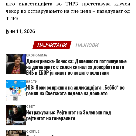
што инвестицијата во ТИРЗ претставува клучен
чекор во остварувањето на тие цели – наведуваат од
ТИРЗ
јуни 11, 2026
НАЈЧИТАНИ
НАЈНОВИ
ЕКОНОМИЈА
Димитриеска-Кочоска: Денешното потпишување
на договорите е силен сигнал за довербата што
ЕИБ и ЕБОР ја имаат во нашите политики
ВЕСТИ
ИЈЗ: Нови содржини на апликацијата „Беббо“ во
рамки на Светската недела на доењето
СВЕТ
Истражување: Рејтингот на Зеленски под
рејтингот на генералите
СКОПЈЕ