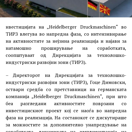
нвестицијата на „Heidelberger Druckmaschinen“ во
ТИРЗ влегува во напредна фаза, со интензивирање
на активностите за нејзина реализација и најави за
натамошно проширување на соработката,
соопштуваат од Дирекцијата за технолошко-
индустриски развојни зони (ТИРЗ).
– Директорот на Дирекцијата за технолошко-
индустриски развојни зони (ТИРЗ), Гоце Димовски,
оствари средба со претставници на германската
компанија „Heidelberger Druckmaschinen“, при што
беа разгледани активностите поврзани со
инвестицискиот проект кој се наоѓа во напредна
фаза на реализација. На состанокот се дискутираше
за можностите за дополнително унапредување на
соработката, динамиката на имплементација на