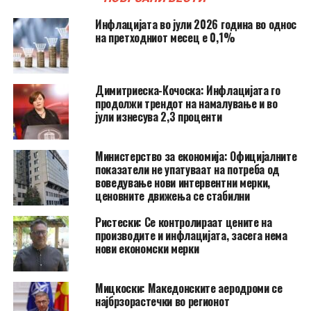
Инфлацијата во јули 2026 година во однос
на претходниот месец е 0,1%
Димитриеска-Кочоска: Инфлацијата го
продолжи трендот на намалување и во
јули изнесува 2,3 проценти
Министерство за економија: Официјалните
показатели не упатуваат на потреба од
воведување нови интервентни мерки,
ценовните движења се стабилни
Ристески: Се контролираат цените на
производите и инфлацијата, засега нема
нови економски мерки
Мицкоски: Македонските аеродроми се
најбрзорастечки во регионот