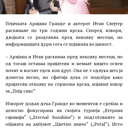
Пејачката Аријана Гранде и актерот Итан Слејтер
раскинале по три години врска. Според извори,
двојката се разделила пред неколку месеци, но
информацијата дури сега се појавила во јавност.
– Аријана и Итан раскинаа пред неколку месеци, но
од тогаш останаа пријатели и немаат ништо освен
почит и восхит еден кон друг. Ова не е одлука што ја
донесоа лесно, но сфатија дека се подобри како
пријатели отколку во сериозна врска, изјавил извор
за „Пејџ сикс“
Изворот додал дека Гранде во моментов е среќна и
целосно фокусирана на својата турнеја „Етернал
сајншајн“ („Eternal Sunshine“) и подготовките за
објавата на албумот „Цветно ливче“ („Petal“). Исто