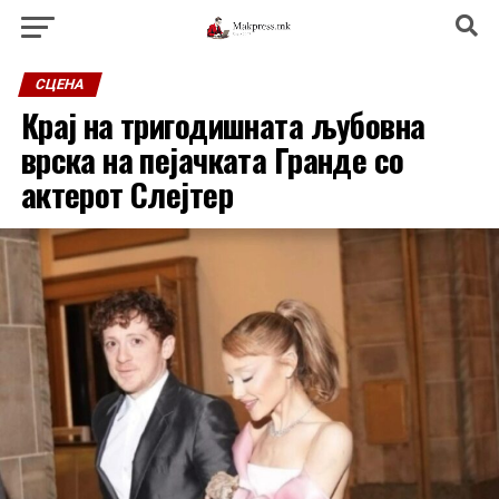
СЦЕНА
Крај на тригодишната љубовна
врска на пејачката Гранде со
актерот Слејтер