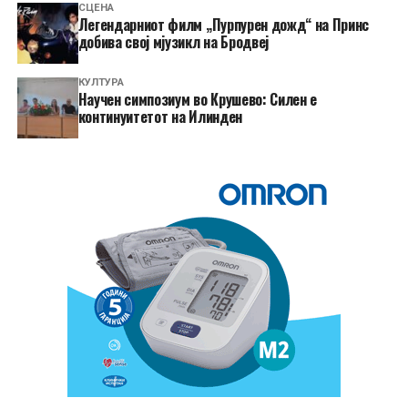
СЦЕНА
Легендарниот филм „Пурпурен дожд“ на Принс
добива свој мјузикл на Бродвеј
КУЛТУРА
Научен симпозиум во Крушево: Силен е
континуитетот на Илинден