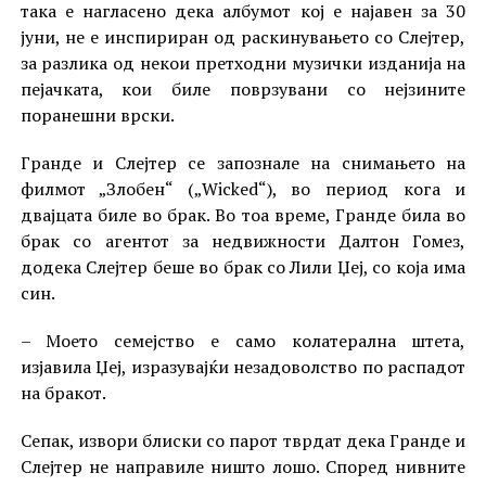
така е нагласено дека албумот кој е најавен за 30
јуни, не е инспириран од раскинувањето со Слејтер,
за разлика од некои претходни музички изданија на
пејачката, кои биле поврзувани со нејзините
поранешни врски.
Гранде и Слејтер се запознале на снимањето на
филмот „Злобен“ („Wicked“), во период кога и
двајцата биле во брак. Во тоа време, Гранде била во
брак со агентот за недвижности Далтон Гомез,
додека Слејтер беше во брак со Лили Џеј, со која има
син.
– Моето семејство е само колатерална штета,
изјавила Џеј, изразувајќи незадоволство по распадот
на бракот.
Сепак, извори блиски со парот тврдат дека Гранде и
Слејтер не направиле ништо лошо. Според нивните