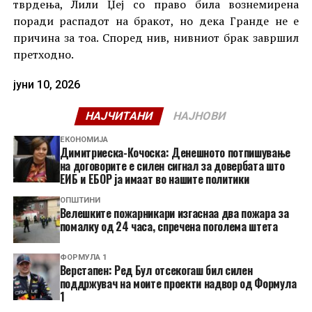
тврдења, Лили Џеј со право била вознемирена
поради распадот на бракот, но дека Гранде не е
причина за тоа. Според нив, нивниот брак завршил
претходно.
јуни 10, 2026
НАЈЧИТАНИ
НАЈНОВИ
ЕКОНОМИЈА
Димитриеска-Кочоска: Денешното потпишување
на договорите е силен сигнал за довербата што
ЕИБ и ЕБОР ја имаат во нашите политики
ОПШТИНИ
Велешките пожарникари изгаснаа два пожара за
помалку од 24 часа, спречена поголема штета
ФОРМУЛА 1
Верстапен: Ред Бул отсекогаш бил силен
поддржувач на моите проекти надвор од Формула
1