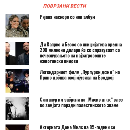
ПОВРЗАНИ ВЕСТИ
Ријана наскоро со нов албум
Ди Каприо и Безос со иницијатива вредна
200 милиони долари ќе се справуваат со
исчезнувањето на најзагрозените
животински видови
Легендарниот филм „Пурпурен дожд“ на
Принс добива свој мјузикл на Бродвеј
Сингапур им забрани на „Масив атак“ влез
во земјата поради палестинското знаме
Актерката Дона Милс на 85-години се