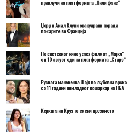
приклучи на платформата „Онли фанс“
Џорџ и Амал Клуни евакуирани поради
пожарите во Франција
По светскиот кино успех филмот „Мајкл“
од 10 август оди на платформата „Старз“
Руската манекенка Шајк во љубовна врска
со 11 години помладиот кошаркар на НБА
Ќерката на Круз го смени презимето