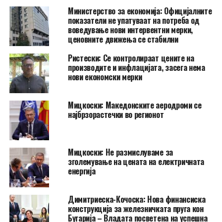
Министерство за економија: Официјалните
показатели не упатуваат на потреба од
воведување нови интервентни мерки,
ценовните движења се стабилни
Ристески: Се контролираат цените на
производите и инфлацијата, засега нема
нови економски мерки
Мицкоски: Македонските аеродроми се
најбрзорастечки во регионот
Мицкоски: Не размислуваме за
зголемување на цената на електричната
енергија
Димитриеска-Кочоска: Нова финансиска
конструкција за железничката пруга кон
Бугарија – Владата посветена на успешна