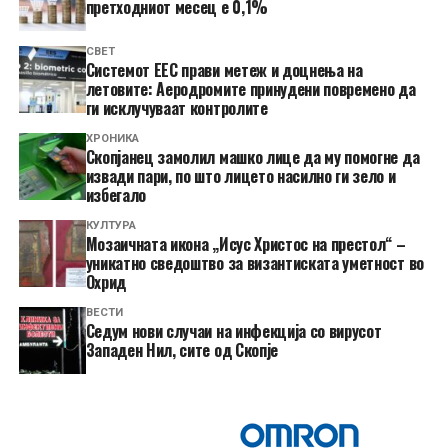
претходниот месец е 0,1%
СВЕТ
Системот ЕЕС прави метеж и доцнења на
летовите: Аеродромите принудени повремено да
ги исклучуваат контролите
ХРОНИКА
Скопјанец замолил машко лице да му помогне да
извади пари, по што лицето насилно ги зело и
избегало
КУЛТУРА
Мозаичната икона „Исус Христос на престол“ –
уникатно сведоштво за византиската уметност во
Охрид
ВЕСТИ
Седум нови случаи на инфекција со вирусот
Западен Нил, сите од Скопје