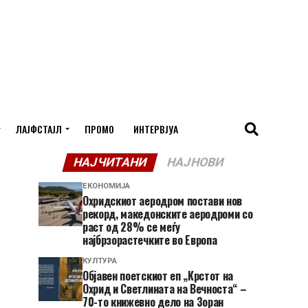
ЛАЈФСТАЈЛ
ПРОМО
ИНТЕРВЈУА
НАЈЧИТАНИ
НАЈНОВИ
ЕКОНОМИЈА
Охридскиот аеродром постави нов
рекорд, македонските аеродроми со
раст од 28% се меѓу
најбрзорастечките во Европа
КУЛТУРА
Објавен поетскиот еп „Крстот на
Охрид и Светлината на Вечноста“ –
70-то книжевно дело на Зоран