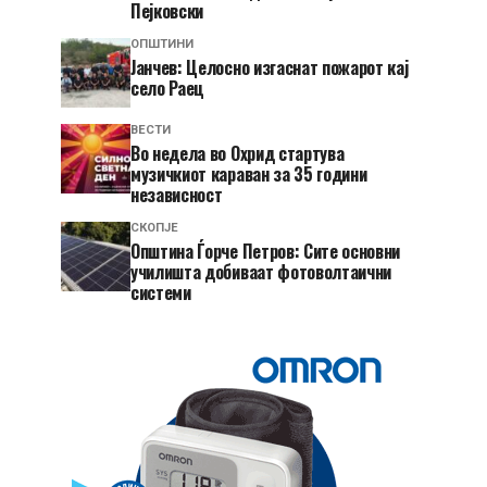
Пејковски
ОПШТИНИ
Јанчев: Целосно изгаснат пожарот кај
село Раец
ВЕСТИ
Во недела во Охрид стартува
музичкиот караван за 35 години
независност
СКОПЈЕ
Општина Ѓорче Петров: Сите основни
училишта добиваат фотоволтаични
системи