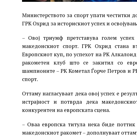
Министерството за спорт упати честитки д
ГРК Охрид за историскиот успех и освојувањ
– Овој триумф претставува голем успех
македонскиот спорт. ГРК Охрид стана в
Европскиот куп, по успехот на РК Алкалоид
ракометен клуб што се закитил со евро
шампионите – РК Кометал Ѓорче Петров и РК
спорт.
Оттаму нагласуваат дека овој успех е резул
истрајност и потврда дека македонски
конкурентен на европската сцена.
– Оваа европска титула нека биде поттик
македонскиот ракомет – дополнуваат оттам