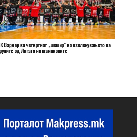
К Вардар во четвртиот „шешир“ во извлекувањето на
рупите од Лигата на шампионите