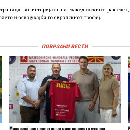
траница во историјата на македонскиот ракомет,
лето и освојувајќи го европскиот трофеј.
ПОВРЗАНИ ВЕСТИ
Марковиќ нов селектор на македонската женска
Р