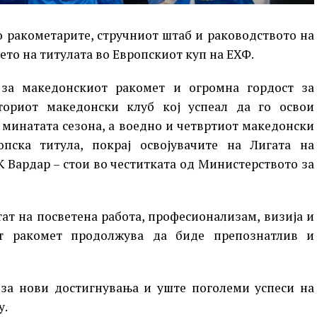
о ракометарите, стручниот штаб и раководството на
ето на титулата во Европскиот куп на ЕХФ.
 за македонскиот ракомет и огромна гордост за
ториот македонски клуб кој успеал да го освои
 минатата сезона, а воедно и четвртиот македонски
пска титула, покрај освојувачите на Лигата на
 Вардар – стои во честитката од Министерството за
тат на посветена работа, професионализам, визија и
от ракомет продолжува да биде препознатлив и
 за нови достигнувања и уште поголеми успеси на
у.