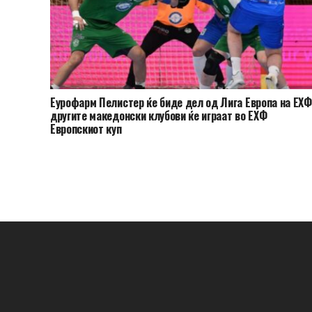
Еурофарм Пелистер ќе биде дел од Лига Европа на ЕХФ
другите македонски клубови ќе играат во ЕХФ
Европскиот куп