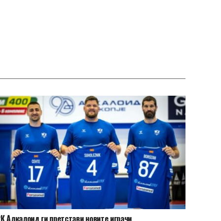
К Алкалоид ги претстави новите играчи