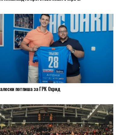
алески потпиша за ГРК Охрид