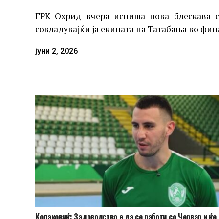
ГРК Охрид вчера испиша нова блескава с
совладувајќи ја екипата на Татабања во фина
јуни 2, 2026
Колаковиќ: Задоволство е да се работи со Червар и ќе