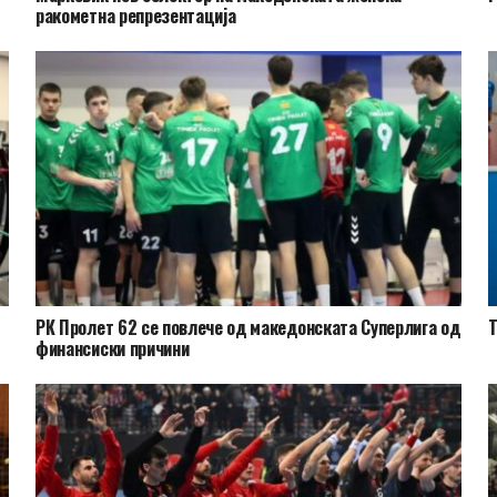
ракометна репрезентација
РК Пролет 62 се повлече од македонската Суперлига од
Т
финансиски причини