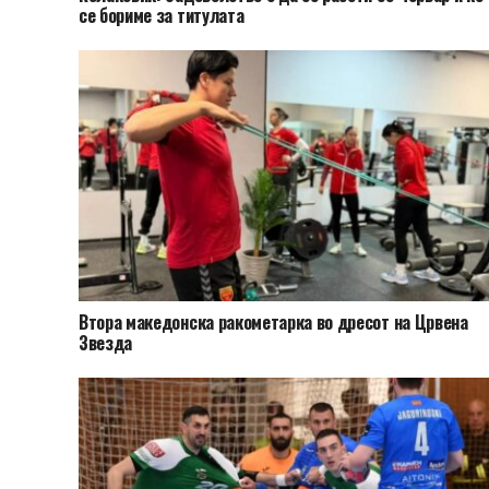
се бориме за титулата
Втора македонска ракометарка во дресот на Црвена
Звезда