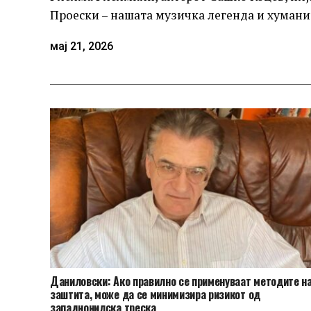
Проески – нашата музичка легенда и хумани
мај 21, 2026
Даниловски: Ако правилно се применуваат методите н
заштита, може да се минимизира ризикот од
западнонилска треска