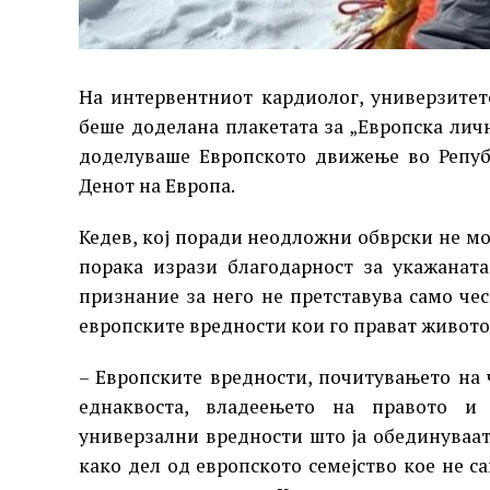
На интервентниот кардиолог, универзите
беше доделана плакетата за „Европска личн
доделуваше Европското движење во Репуб
Денот на Европа.
Кедев, кој поради неодложни обврски не м
порака изрази благодарност за укажанат
признание за него не претставува само чес
европските вредности кои го прават животот
– Европските вредности, почитувањето на 
еднаквоста, владеењето на правото и 
универзални вредности што ја обединуваат
како дел од европското семејство кое не с