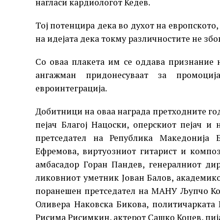
нагласи кардиологот Кедев.
Тој потенцира дека во духот на европското
на идејата дека токму различностите не збо
Со оваа плакета им се оддава признание 
ангажман придонесуваат за промоци
евроинтеграција.
Добитници на оваа награда претходните год
пејач Благој Нацоски, оперскиот пејач и
претседател на Република Македонија 
Ефремова, виртуозниот гитарист и компо
амбасадор Горан Пандев, генералниот ди
ликовниот уметник Јован Балов, академико
поранешен претседател на МАНУ Љупчо Ко
Оливера Наковска Бикова, политичарката
Рисима Рисимкин, актерот Сашко Коцев, пиј