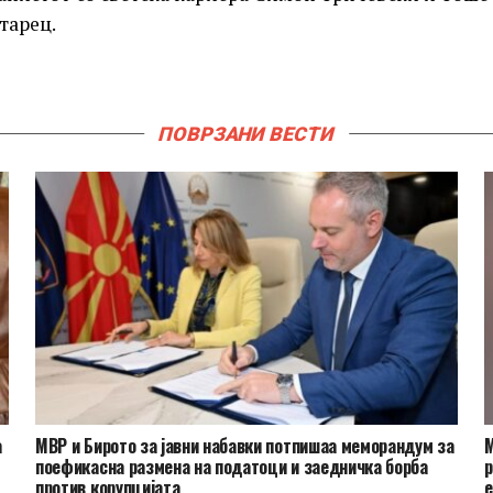
тарец.
ПОВРЗАНИ ВЕСТИ
а
МВР и Бирото за јавни набавки потпишаа меморандум за
М
поефикасна размена на податоци и заедничка борба
р
против корупцијата
е