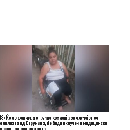
З: Ќе се формира стручна комисија за случајот со
одилката од Струмица, ќе биде вклучен и медицински
ксперт од соседството