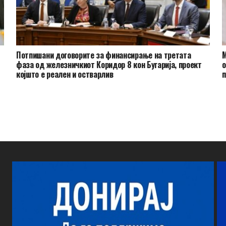
Потпишани договорите за финансирање на третата
М
фаза од железничкиот Коридор 8 кон Бугарија, проект
о
којшто е реален и остварлив
п
р