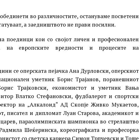
, обединети во различностите, остануваме посветени
гатуваат, а заедништвото не прави посилни.
на поединци кои со својот личен и професионален
ја на европските вредности и процесите на
ини се оперската пејачка Ана Дурловски, оперскиот
 национален уметник Борис Трајанов, поранешниот
Борис Трајковски, економистот и уметник Вања
зитор Влатко Стефановски, фудбалерот и спортски
ректор на „Алкалоид“ АД Скопје Живко Мукаетов,
т, писател и дипломат Луан Старова, академикот и
царев, параолимписката шампионка во стрелаштво
 Радмила Шеќеринска, кореографката и професорка
анистот со светска кариера Симон Трпчевски и Тоше