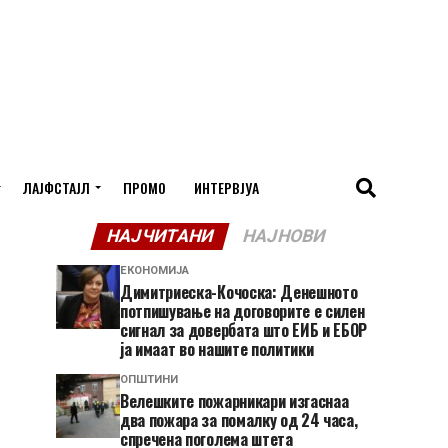
ЛАЈФСТАЈЛ
ПРОМО
ИНТЕРВЈУА
НАЈЧИТАНИ
НАЈНОВИ
ЕКОНОМИЈА
Димитриеска-Кочоска: Денешното
потпишување на договорите е силен
сигнал за довербата што ЕИБ и ЕБОР
ја имаат во нашите политики
ОПШТИНИ
Велешките пожарникари изгаснаа
два пожара за помалку од 24 часа,
спречена поголема штета