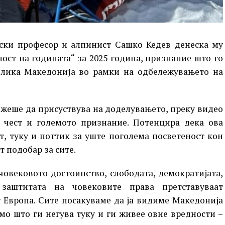
тски професор и алпинист Сашко Кедев денеска му
ост на годината“ за 2025 година, признание што го
лика Македонија во рамки на одбележувањето на
ожеше да присуствува на доделувањето, преку видео
а чест и големото признание. Потенцира дека ова
т, туку и поттик за уште поголема посветеност кон
 подобар за сите.
човековото достоинство, слободата, демократијата,
заштитата на човековите права претставуваат
 Европа. Сите посакуваме да ја видиме Македонија
амо што ги негува туку и ги живее овие вредности –