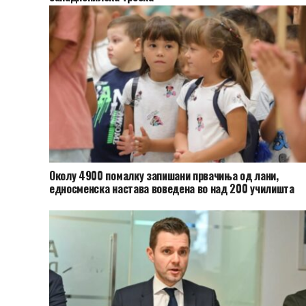
Околу 4900 помалку запишани првачиња од лани,
едносменска настава воведена во над 200 училишта