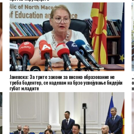
Јаневска: За трите закони за високо образование не
„
треба бадентер, се надевам на брзо усвојување бидејќи
о
губат младите
н