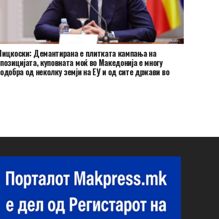
ицкоски: Демантирана е плитката кампања на
позицијата, куповната моќ во Македонија е многу
одобра од неколку земји на ЕУ и од сите држави во
егионот