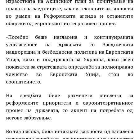
изработката на Акцискиот план за почитување на
правата на заедниците, како и тековните активности
во рамки на Реформската агенда и останатите
обврски од европскиот интегративен процес.
-Посебно беше нагласена и континуираната
усогласеност на државата со Заедничката
надворешна и безбедносна политика на Европската
Унија, како и поддршката за Украина, како јасен
показател за стратешката определба за полноправно
членство во Европската Унија, стои во
соопштението.
На средбата биле разменети мислења за
реформските приоритети и евроинтегративниот
процес на државата, со акцент на потребата од
негово забрзување.
Во таа насока, била истакната важноста од засилена
регионална соработка, искористување на концептот