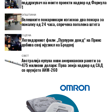
поддржувач на моите проекти надвор од Формула
1
ОПШТИНИ
Велешките пожарникари изгаснаа два пожара за
помалку од 24 часа, спречена поголема штета
СЦЕНА
Легендарниот филм „Пурпурен дожд“ на Принс
добива свој мјузикл на Бродвеј
СВЕТ
Австралија купува нови американски ракети за
475 милиони долари: Прва земја надвор од САД
со оружјето АИМ-260