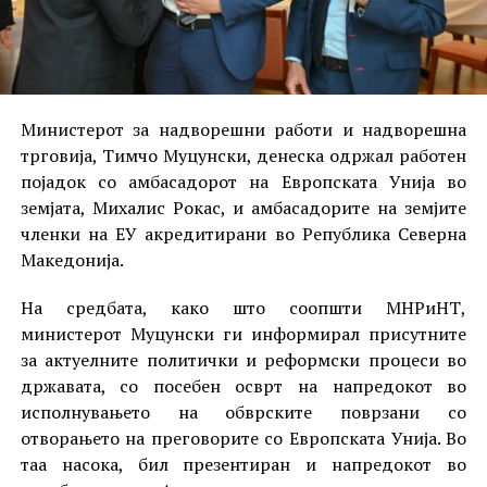
Министерот за надворешни работи и надворешна
трговија, Тимчо Муцунски, денеска одржал работен
појадок со амбасадорот на Европската Унија во
земјата, Михалис Рокас, и амбасадорите на земјите
членки на ЕУ акредитирани во Република Северна
Македонија.
На средбата, како што соопшти МНРиНТ,
министерот Муцунски ги информирал присутните
за актуелните политички и реформски процеси во
државата, со посебен осврт на напредокот во
исполнувањето на обврските поврзани со
отворањето на преговорите со Европската Унија. Во
таа насока, бил презентиран и напредокот во