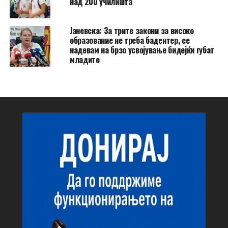
над 200 училишта
Јаневска: За трите закони за високо
образование не треба бадентер, се
надевам на брзо усвојување бидејќи губат
младите