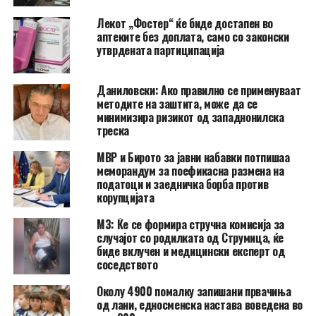
Лекот „Фостер“ ќе биде достапен во
аптеките без доплата, само со законски
утврдената партиципација
Даниловски: Ако правилно се применуваат
методите на заштита, може да се
минимизира ризикот од западнонилска
треска
МВР и Бирото за јавни набавки потпишаа
меморандум за поефикасна размена на
податоци и заедничка борба против
корупцијата
МЗ: Ќе се формира стручна комисија за
случајот со родилката од Струмица, ќе
биде вклучен и медицински експерт од
соседството
Околу 4900 помалку запишани првачиња
од лани, едносменска настава воведена во