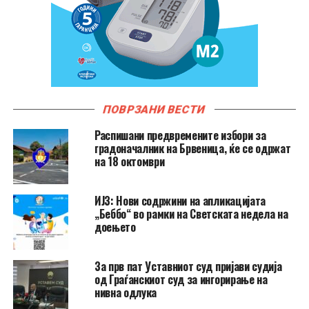
ПОВРЗАНИ ВЕСТИ
Распишани предвремените избори за
градоначалник на Брвеница, ќе се одржат
на 18 октомври
ИЈЗ: Нови содржини на апликацијата
„Беббо“ во рамки на Светската недела на
доењето
За прв пат Уставниот суд пријави судија
од Граѓанскиот суд за ингорирање на
нивна одлука