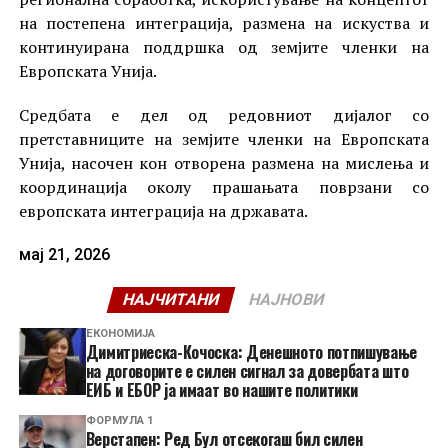
на постепена интеграција, размена на искуства и
континуирана поддршка од земјите членки на
Европската Унија.
Средбата е дел од редовниот дијалог со
претставниците на земјите членки на Европската
Унија, насочен кон отворена размена на мислења и
координација околу прашањата поврзани со
европската интеграција на државата.
мај 21, 2026
НАЈЧИТАНИ
НАЈНОВИ
ЕКОНОМИЈА
Димитриеска-Кочоска: Денешното потпишување
на договорите е силен сигнал за довербата што
ЕИБ и ЕБОР ја имаат во нашите политики
ФОРМУЛА 1
Верстапен: Ред Бул отсекогаш бил силен