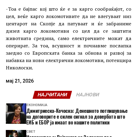
-Тоа е бајпас кој што ќе е за карго сообраќајот, со
цел, веќе карго локомотивите да не влегуваат низ
центарот на Скопје да патуваат и ќе забраниме
дизел карго локомотиви со цел да се заштити
животната средина, само електричните можат да
оперират. За тоа, всушност и почнавме послапка
заедно со Европската банка за обнова и развој за
набавка на нови електрични локомотиви, потенцира
Николоски.
мај 21, 2026
НАЈЧИТАНИ
НАЈНОВИ
ЕКОНОМИЈА
Димитриеска-Кочоска: Денешното потпишување
на договорите е силен сигнал за довербата што
ЕИБ и ЕБОР ја имаат во нашите политики
СВЕТ