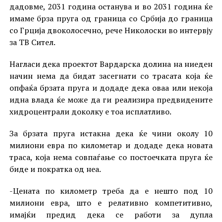
дадовме, 2031 година останува и во 2031 година ќе
имаме брза пруга од граница со Србија до граница
со Грција двоколосечно, рече Николоски во интервју
за ТВ Сител.
Нагласи дека проектот Вардарска долина на ниеден
начин нема да бидат засегнати со трасата која ќе
опфаќа брзата пруга и додаде дека оваа или некоја
идна влада ќе може да ги реализира предвидените
хидроцентрали доколку е тоа исплатливо.
За брзата пруга истакна дека ќе чини околу 10
милиони евра по километар и додаде дека новата
траса, која нема совпаѓање со постоечката пруга ќе
биде и пократка од неа.
-Цената по километр треба да е нешто под 10
милиони евра, што е релативно компетитивно,
имајќи предид дека се работи за дупла