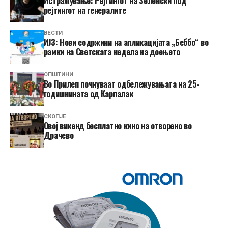
Истражување: Рејтингот на Зеленски под
рејтингот на генералите
ВЕСТИ
ИЈЗ: Нови содржини на апликацијата „Беббо“ во
рамки на Светската недела на доењето
ОПШТИНИ
Во Прилеп почнуваат одбележувањата на 25-
годишнината од Карпалак
СКОПЈЕ
​Овој викенд бесплатно кино на отворено во
Драчево