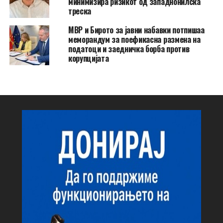
минимизира ризикот од западнонилска
треска
МВР и Бирото за јавни набавки потпишаа
меморандум за поефикасна размена на
податоци и заедничка борба против
корупцијата