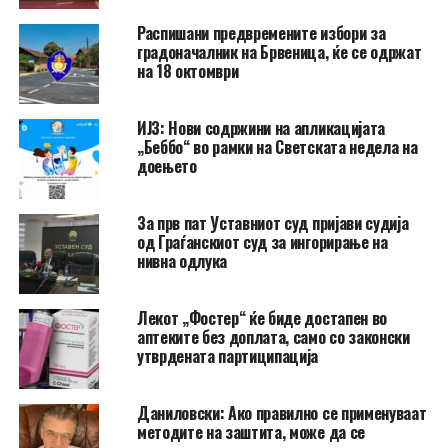
Распишани предвремените избори за
градоначалник на Брвеница, ќе се одржат
на 18 октомври
ИЈЗ: Нови содржини на апликацијата
„Беббо“ во рамки на Светската недела на
доењето
За прв пат Уставниот суд пријави судија
од Граѓанскиот суд за ингорирање на
нивна одлука
Лекот „Фостер“ ќе биде достапен во
аптеките без доплата, само со законски
утврдената партиципација
Даниловски: Ако правилно се применуваат
методите на заштита, може да се