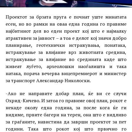
Проектот за брзата пруга е почнат уште минатата
есен, но во рамки на оваа една година го правиме
најбитниот дел во еден проект кој што е најмалку
атрактивен за јавност – а тоа е делот кој значи добро
планирање, геотехнички истражувања, понатака,
истражување за влијание врз животната средина,
истражување за влијание во средината каде што
живеат луѓето, археолошки наоѓалишта и така
натака, порача вечерва вицепремиерот и министер
за транспорт Александар Николоски.
-Ако не направите добар план, ќе ви се случи
Охрид-Кичево. И затоа го правиме овој план, рокот е
некаде околу една година, за после кога ќе ги
видиме, првите багери на терен, она што е видливо
за граѓаните, навистина да заврши проектот за пет
години. Така што рокот кој што првично го