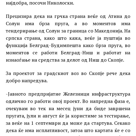
најдобра, посочи Николоски.
Прецизира дека на грчка страна веќе од Атина до
Солун има брза пруга, а во моментов има
тендерирање од Солун за граница со Македонија. На
српска страна, како што кажа, веќе ја пуштија во
функција Белград-Будимпешта како брза пруга, во
моментов се работи Белград-Ниш и работат на
изнаоѓање на средства за делот од Ниш до Скопје.
За проектот за градскиот воз во Скопје рече дека
добро напредува.
-Јавното предпријатие Железници инфраструктура
одлично го работи овој проект. Во напредна фаза е,
очекувам во тек на месец јуни да биде завршена
пругата, јули и август ќе ја користиме за тестирање,
за веќе на 1 септември да може да стартува. Секако
дека ќе има исплатливост, затоа што картата ќе е со