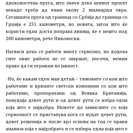
двоколосечна пруга, што значи дека целиот проект
некаде треба да чини околу 2 милиарди евра.
Сегашната пруга од граница со Србија до граница со
Грција е 235 километри, но новата, затоа што ќе
користи една доста поправа линија, ќе е нешто под
200 километри, рече Николоски.
Нагласи дека се работи многу сериозно, но додека
сите овие работи не се завршат, посочи, немам
право да ги отривам во јавност.
-Но, ќе кажам еден мал детаљ – тимовите со кои што
работиме и врвните светски компании со кои што
работиме, пропорачани од Велика Британија,
понудија девет рути и од девет рути се избра една
која што е најдобра. Можете да замислите со која
сериозност се пристапува кога се нудат девет рути,
девет решенија и после врз основа на тоа се прави
анализа која е најдобрата и се избира една која што е