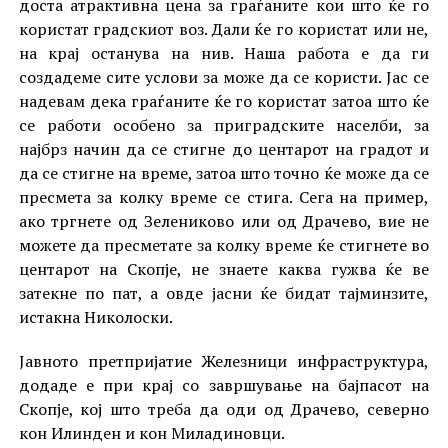
доста атрактивна цена за граѓаните кои што ќе го
користат градскиот воз. Дали ќе го користат или не,
на крај останува на нив. Наша работа е да ги
создадеме сите услови за може да се користи. Јас се
надевам дека граѓаните ќе го користат затоа што ќе
се работи особено за приградските населби, за
најбрз начин да се стигне до центарот на градот и
да се стигне на време, затоа што точно ќе може да се
пресмета за колку време се стига. Сега на пример,
ако тргнете од Зелениково или од Драчево, вие не
можете да пресметате за колку време ќе стигнете во
центарот на Скопје, не знаете каква гужва ќе ве
затекне по пат, а овде јасни ќе бидат тајминзите,
истакна Николоски.
Јавното претпријатие Железници инфраструктура,
додаде е при крај со завршување на бајпасот на
Скопје, кој што треба да оди од Драчево, северно
кон Илинден и кон Миладиновци.