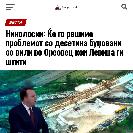
ВЕСТИ
Николоски: Ќе го решиме
проблемот со десетина буџовани
со вили во Ореовец кои Левица ги
штити