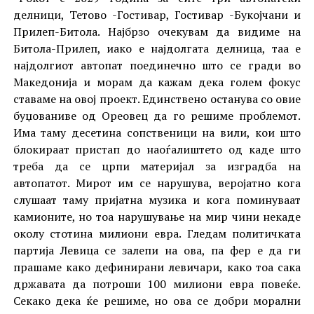
делници, Тетово -Гостивар, Гостивар -Букојчани и
Прилеп-Битола. Најбрзо очекувам да видиме на
Битола-Прилеп, иако е најдолгата делница, таа е
најдолгиот автопат поединечно што се гради во
Македонија и морам да кажам дека голем фокус
ставаме на овој проект. Единствено останува со овие
буџованиве од Ореовец да го решиме проблемот.
Има таму десетина сопственици на вили, кои што
блокираат пристап до наоѓалиштето од каде што
треба да се црпи материјал за изградба на
автопатот. Мирот им се нарушува, веројатно кога
слушаат таму пријатна музика и кога поминуваат
камионите, но тоа нарушување на мир чини некаде
околу стотина милиони евра. Гледам политичката
партија Левица се залепи на ова, па фер е да ги
прашаме како дефинирани левичари, како тоа сака
државатa да потроши 100 милиони евра повеќе.
Секако дека ќе решиме, но ова се добри морални