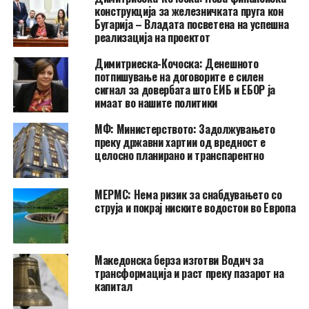
конструкција за железничката пруга кон
Бугарија – Владата посветена на успешна
реализација на проектот
Димитриеска-Кочоска: Денешното
потпишување на договорите е силен
сигнал за довербата што ЕИБ и ЕБОР ја
имаат во нашите политики
МФ: Министерството: Задолжувањето
преку државни хартии од вредност е
целосно планирано и транспарентно
МЕРМС: Нема ризик за снабдувањето со
струја и покрај ниските водостои во Европа
Македонска берза изготви Водич за
трансформација и раст преку пазарот на
капитал