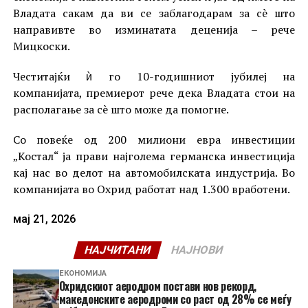
Владата сакам да ви се заблагодарам за сè што
направивте во изминатата деценија – рече
Мицкоски.
Честитајќи ѝ го 10-годишниот јубилеј на
компанијата, премиерот рече дека Владата стои на
располагање за сè што може да помогне.
Со повеќе од 200 милиони евра инвестиции
„Костал“ ја прави најголема германска инвестиција
кај нас во делот на автомобилската индустрија. Во
компанијата во Охрид работат над 1.300 вработени.
мај 21, 2026
НАЈЧИТАНИ
НАЈНОВИ
ЕКОНОМИЈА
Охридскиот аеродром постави нов рекорд,
македонските аеродроми со раст од 28% се меѓу