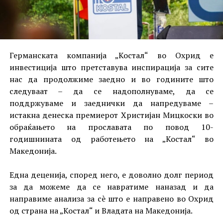
Германската компанија „Костал“ во Охрид е
инвестиција што претставува инспирација за сите
нас да продолжиме заедно и во годините што
следуваат – да се надополнуваме, да се
поддржуваме и заеднички да напредуваме –
истакна денеска премиерот Христијан Мицкоски во
обраќањето на прославата по повод 10-
годишнината од работењето на „Костал“ во
Македонија.
Една деценија, според него, е доволно долг период
за да можеме да се навратиме наназад и да
направиме анализа за сè што е направено во Охрид
од страна на „Костал“ и Владата на Македонија.