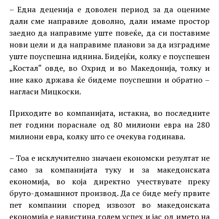
– Една деценија е доволен период за да оцениме
дали сме направиле доволно, дали имаме простор
заедно да направиме уште повеќе, да си поставиме
нови цели и да направиме планови за да изградиме
уште поуспешна иднина. Бидејќи, колку е поуспешен
„Костал“ овде, во Охрид и во Македонија, толку и
ние како држава ќе бидеме поуспешни и обратно –
нагласи Мицкоски.
Приходите во компанијата, истакна, во последните
пет години пораснале од 80 милиони евра на 280
милиони евра, колку што се очекува годинава.
– Тоа е исклучително значаен економски резултат не
само за компанијата туку и за македонската
економија, во која директно учествувате преку
бруто-домашниот производ. Да се биде меѓу првите
пет компании според извозот во македонската
економија е навистина голем успех и јас од името на