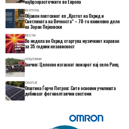
најбрзорастечките во Европа
КУЛТУРА
Објавен поетскиот еп „Крстот на Охрид и
Светлината на Вечноста“ – 70-то книжевно дело
на Зоран Пејковски
ВЕСТИ
Во недела во Охрид стартува музичкиот караван
за 35 години независност
ОПШТИНИ
Јанчев: Целосно изгаснат пожарот кај село Раец
СКОПЈЕ
Општина Ѓорче Петров: Сите основни училишта
добиваат фотоволтаични системи