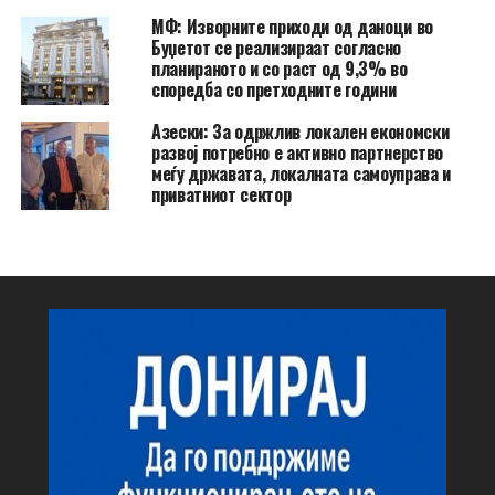
МФ: Изворните приходи од даноци во
Буџетот се реализираат согласно
планираното и со раст од 9,3% во
споредба со претходните години
Азески: За одржлив локален економски
развој потребно е активно партнерство
меѓу државата, локалната самоуправа и
приватниот сектор