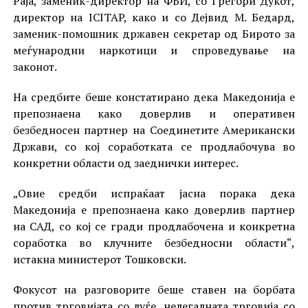
Раја, заменик-директор на ФБИ, со Грегори Дукот,
директор на ICITAP, како и со Дејвид М. Бедард,
заменик-помошник државен секретар од Бирото за
меѓународни наркотици и спроведување на
законот.
На средбите беше констатирано дека Македонија е
препознаена како доверлив и оперативен
безбедносен партнер на Соединетите Американски
Држави, со кој соработката се продлабочува во
конкретни области од заеднички интерес.
„Овие средби испраќаат јасна порака дека
Македонија е препознаена како доверлив партнер
на САД, со кој се гради продлабочена и конкретна
соработка во клучните безбедносни области“,
истакна министерот Тошковски.
Фокусот на разговорите беше ставен на борбата
против трговијата со луѓе, нелегалната трговија со