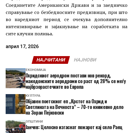
Соединетите Американски Држави и за заедничко
справување со безбедносните предизвици, при што
во наредниот период се очекува дополнително
интензивирање и зајакнување на соработката на
сите клучни полиња.
април 17, 2026
НАЈЧИТАНИ
НАЈНОВИ
ЕКОНОМИЈА
Охридскиот аеродром постави нов рекорд,
македонските аеродроми со раст од 28% се меѓу
најбрзорастечките во Европа
КУЛТУРА
Објавен поетскиот еп „Крстот на Охрид и
Светлината на Вечноста“ – 70-то книжевно дело
на Зоран Пејковски
ОПШТИНИ
Јанчев: Целосно изгаснат пожарот кај село Раец