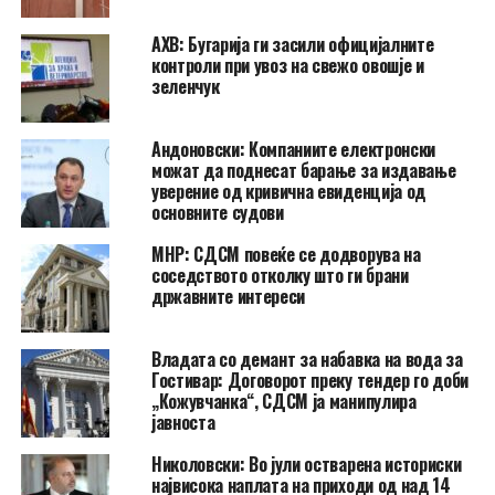
АХВ: Бугарија ги засили официјалните
контроли при увоз на свежо овошје и
зеленчук
Андоновски: Компаниите електронски
можат да поднесат барање за издавање
уверение од кривична евиденција од
основните судови
МНР: СДСМ повеќе се додворува на
соседството отколку што ги брани
државните интереси
Владата со демант за набавка на вода за
Гостивар: Договорот преку тендер го доби
„Кожувчанка“, СДСМ ја манипулира
јавноста
Николовски: Во јули остварена историски
највисока наплата на приходи од над 14