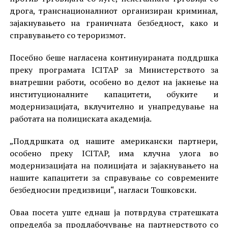
дрога, транснационалниот организиран криминал,
зајакнувањето на граничната безбедност, како и
справувањето со тероризмот.
Посебно беше нагласена континуираната поддршка
преку програмата ICITAP за Министерството за
внатрешни работи, особено во делот на јакнење на
институционалните капацитети, обуките и
модернизацијата, вклучително и унапредување на
работата на полициската академија.
„Поддршката од нашите американски партнери,
особено преку ICITAP, има клучна улога во
модернизацијата на полицијата и зајакнувањето на
нашите капацитети за справување со современите
безбедносни предизвици“, нагласи Тошковски.
Оваа посета уште еднаш ја потврдува стратешката
определба за продлабочување на партнерството со