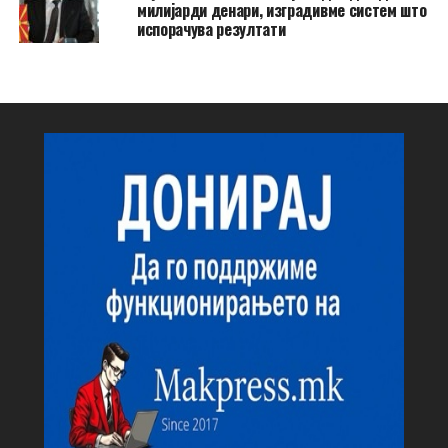
милијарди денари, изградивме систем што
испорачува резултати