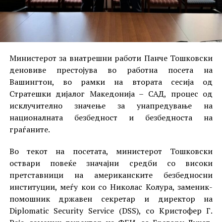
Министерот за внатрешни работи Панче Тошковски
деновиве престојува во работна посета на
Вашингтон, во рамки на втората сесија од
Стратешки дијалог Македонија – САД, процес од
исклучително значење за унапредување на
националната безбедност и безбедноста на
граѓаните.
Во текот на посетата, министерот Тошковски
оствари повеќе значајни средби со високи
претставници на американските безбедносни
институции, меѓу кои со Николас Колура, заменик-
помошник државен секретар и директор на
Diplomatic Security Service (DSS), со Кристофер Г.