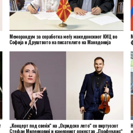
Меморандум за соработка меѓу македонскиот КИЦ во
М
Софија и Друштвото на писателите на Македонија
ф
т
„Концерт под свеќи“ на „Охридско лето“ со виртуозот
Н
Стефан Миленковиќ и камерниот оркестар „Профундис“
н