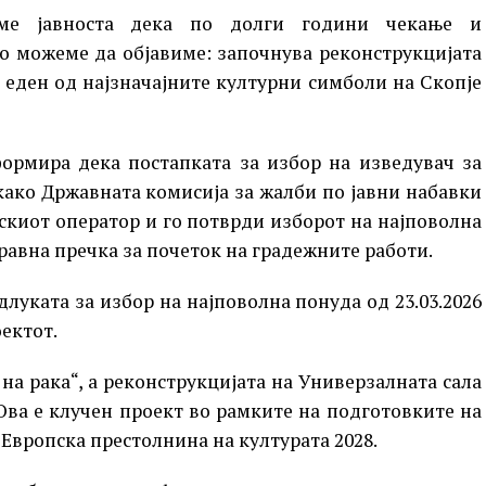
аме јавноста дека по долги години чекање и
о можеме да објавиме: започнува реконструкцијата
 еден од најзначајните културни симболи на Скопје
ормира дека постапката за избор на изведувач за
како Државната комисија за жалби по јавни набавки
скиот оператор и го потврди изборот на најповолна
правна пречка за почеток на градежните работи.
уката за избор на најповолна понуда од 23.03.2026
ектот.
на рака“, а реконструкцијата на Универзалната сала
Ова е клучен проект во рамките на подготовките на
 Европска престолнина на културата 2028.