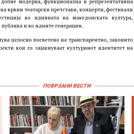
е добие модерна, функционална и репрезентативна
 на врвни театарски претстави, концерти, фестивали
стиција во иднината на македонската култура,
 публика и во идните генерации.
нува целосно посветено на транспарентно, законито
оекти кои го зајакнуваат културниот идентитет на
ПОВРЗАНИ ВЕСТИ