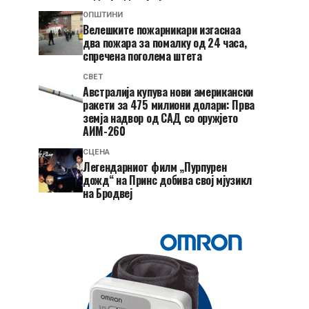
ОПШТИНИ
Велешките пожарникари изгаснаа
два пожара за помалку од 24 часа,
спречена поголема штета
СВЕТ
Австралија купува нови американски
ракети за 475 милиони долари: Прва
земја надвор од САД со оружјето
АИМ-260
СЦЕНА
Легендарниот филм „Пурпурен
дожд“ на Принс добива свој мјузикл
на Бродвеј