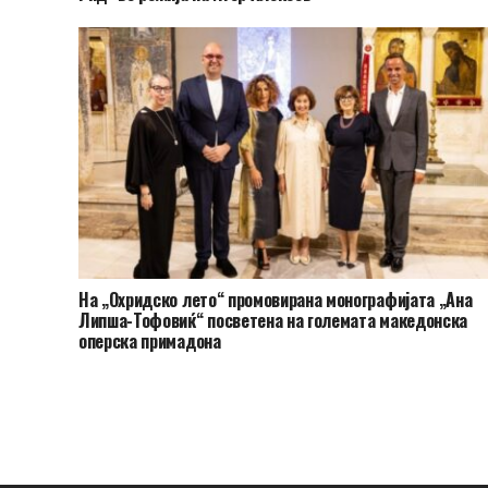
На „Охридско лето“ промовирана монографијата „Ана
Липша-Тофовиќ“ посветена на големата македонска
оперска примадона