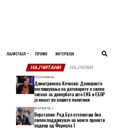
ЛАЈФСТАЈЛ
ПРОМО
ИНТЕРВЈУА
НАЈЧИТАНИ
НАЈНОВИ
ЕКОНОМИЈА
Димитриеска-Кочоска: Денешното
потпишување на договорите е силен
сигнал за довербата што ЕИБ и ЕБОР
ја имаат во нашите политики
ФОРМУЛА 1
Верстапен: Ред Бул отсекогаш бил
силен поддржувач на моите проекти
надвор од Формула 1