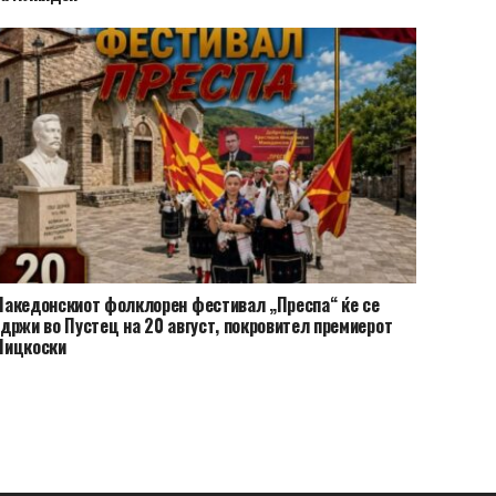
акедонскиот фолклорен фестивал „Преспа“ ќе се
држи во Пустец на 20 август, покровител премиерот
Мицкоски