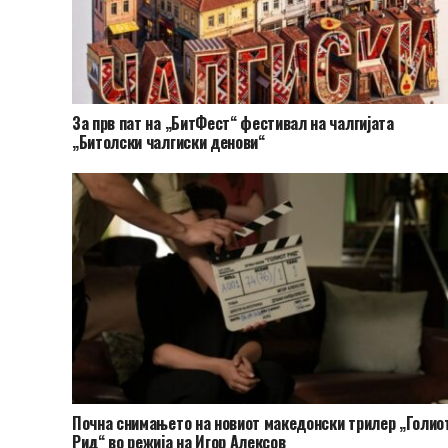
За прв пат на „БитФест“ фестивал на чалгијата
„Битолски чалгиски денови“
Почна снимањето на новиот македонски трилер „Голио
Рид“ во режија на Игор Алексов