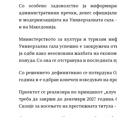
Со особено задоволство ја информир
административни пречки, денес официјалн
и модернизацијата на Универзалната сала –
и на Македонија.
Министерството за култура и туризам инф
Универзална сала успешно е заокружена от
ја одби како неоснована жалбата на економ
понуда. Со ова се отстранува и последната 
Со решението дефинитивно се потврдува Одл
година и е одбран конечен изведувач на про
Проектот се реализира по принципот „клуч 
треба да заврши до декември 2027 година. 
Скопје за носењето на престижната титула –