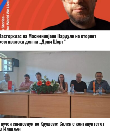
астерклас на Масимилијано Нардули на вториот
естивалски ден на „Дрим Шорт“
аучен симпозиум во Крушево: Силен е континуитетот
а Илинден