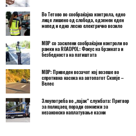
Во Тетово во сообраќајна контрола, едно
лице лишено од слобода, одземен еден
мопед и едно лесно електрично возило
МВР со засилени сообраќајни контроли во
рамки на ROADPOL: Фокус на брзината и
безбедноста на патиштата
МВР: Приведен возачот кој возеше во
спротивна насока на автопатот Скопје –
Велес
Злоупотреба во „пајак“ службата: Притвор
за полицаец поради сомнежи за
незаконско наплатување казни