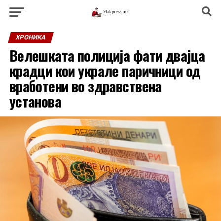
ХРОНИКА
Велешката полиција фати двајца
крадци кои украле паричници од
вработени во здравствена
установа