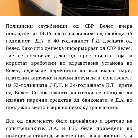
Полициски службеници од СВР Велес вчера
попладне во 14:15 часот ги лишиле од слобода 36
годишиот Д.А. и 40 годишниот Ѓ.Д. двајцата од
Велес. Како што денеска информираат од СВР Велес,
тие се сомничат дека од просторијата која ја
користат вработени во здравствена установа во
Велес, одземале паричници во кои имало пари,
платежни картички и лични документи, сопственост
на 53-годишната С.Д.Н. и 34-годишната П.Т., двете
од Велес. Со платежните картички се обиделе да
извадат парични средства од банкомати, а Д.А. во
продажно место извршил неколку трансакции.
Дел од одземеното било пронајдено и вратено на
сопственичките. Д.А. и Ѓ.Д. биле приведени во
полициска станица, известен бил јавен обвинител и