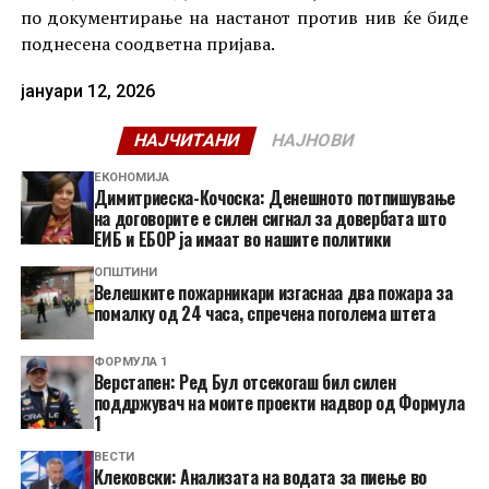
по документирање на настанот против нив ќе биде
поднесена соодветна пријава.
јануари 12, 2026
НАЈЧИТАНИ
НАЈНОВИ
ЕКОНОМИЈА
Димитриеска-Кочоска: Денешното потпишување
на договорите е силен сигнал за довербата што
ЕИБ и ЕБОР ја имаат во нашите политики
ОПШТИНИ
Велешките пожарникари изгаснаа два пожара за
помалку од 24 часа, спречена поголема штета
ФОРМУЛА 1
Верстапен: Ред Бул отсекогаш бил силен
поддржувач на моите проекти надвор од Формула
1
ВЕСТИ
Клековски: Анализата на водата за пиење во