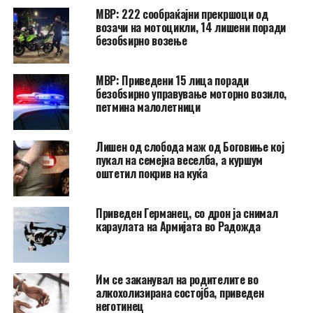
МВР: 222 сообраќајни прекршоци од
возачи на мотоцикли, 14 лишени поради
безобѕирно возење
МВР: Приведени 15 лица поради
безобѕирно управување моторно возило,
петмина малолетници
Лишен од слобода маж од Боговиње кој
пукал на семејна веселба, а куршум
оштетил покрив на куќа
Приведен Германец, со дрон ја снимал
караулата на Армијата во Радожда
Им се заканувал на родителите во
алкохолизирана состојба, приведен
неготинец