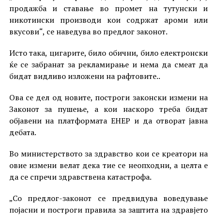
продажба и ставање во промет на тутунски и
никотински производи кои содржат ароми или
вкусови“, се наведува во предлог законот.
Исто така, цигарите, било обични, било електронски
ќе се забранат за рекламирање и нема да смеат да
бидат видливо изложени на рафтовите..
Ова се дел од новите, построги законски измени на
Законот за пушење, а кои наскоро треба бидат
објавени на платформата ЕНЕР и да отворат јавна
дебата.
Во министерството за здравство кои се креатори на
овие измени велат дека тие се неопходни, а целта е
да се спречи здравствена катастрофа.
„Со предлог-законот се предвидува воведување
појасни и построги правила за заштита на здравјето