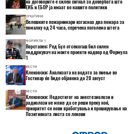
на договорите е силен сигнал за довербата што
ЕИБ и ЕБОР ја имаат во нашите политики
ОПШТИНИ
Велешките пожарникари изгаснаа два пожара за
помалку од 24 часа, спречена поголема штета
ФОРМУЛА 1
Верстапен: Ред Бул отсекогаш бил силен
поддржувач на моите проекти надвор од Формула
1
ВЕСТИ
Клековски: Анализата на водата за пиење во
Гостивар ќе биде објавена до 20 август
ВЕСТИ
Клековски: Недостигот на анестезиолози и
радиолози не може да се реши преку ноќ,
приоритет се нови вработувања и проширување на
Позитивната листа со лекови