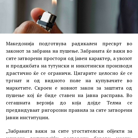
Македонија подготвува радикален пресврт во
законот за забрана на пушење. Забраната ќе важи во
сите затворени простори од јавен карактер, а увозот
и продажбата на тутунски и никотински производи
драстично ќе се ограничи. Цигарите целосно ќе се
тргнат и од видното поле на купувачите во
маркетите. Скроен е новиот закон за заштита од
пушење кој ќе биде ставен на јавна расправа. Во
сегашната верзија до која дојде Телма се
предвидуваат ригорозни правила за сите затворени
јавни институции.
„Забраната важи за сите угостителски објекти за