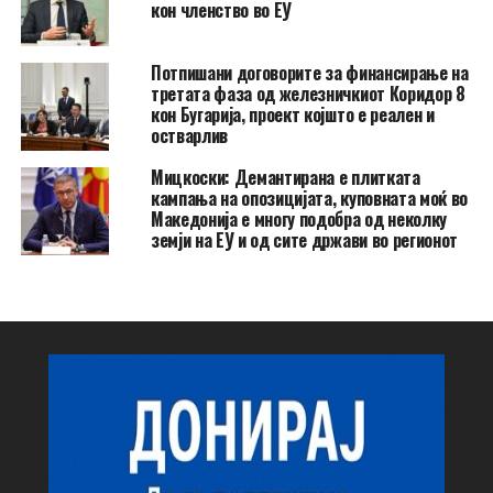
кон членство во ЕУ
Потпишани договорите за финансирање на
третата фаза од железничкиот Коридор 8
кон Бугарија, проект којшто е реален и
остварлив
Мицкоски: Демантирана е плитката
кампања на опозицијата, куповната моќ во
Македонија е многу подобра од неколку
земји на ЕУ и од сите држави во регионот