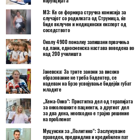
корупцијата
МЗ: Ќе се формира стручна комисија за
случајот со родилката од Струмица, ќе
биде вклучен и медицински експерт од
соседството
Околу 4900 помалку запишани првачиња
од лани, едносменска настава воведена во
над 200 училишта
Јаневска: За трите закони за високо
образование не треба бадентер, се
надевам на брзо усвојување бидејќи губат
младите
„Хема-Онко“: Пристигна дел од терапијата
за онколошките пациенти, а другиот дел
за два дена, неопходно е трајно решение
на проблемот
Муцунски за „Политико“: Заслужуваме
праведен, предвидлив и кредибилен пат