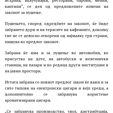
исхрана, вклучувајќи, ресторани, барови, меани,
кантини“, се дел од предложените измени на
законот за пушење.
Пушењето, според одредбите на законот, ќе биде
забрането дури и на терасите на кафеаните, доколку
тие не се целосно отворени од најмалку три страни,
пишува во предлог законот.
Забрана ќе има и за пушење во автомобил, во
присуство на дете, на автобуски и железнички
станици, на пазари и во редица други институции и
на јавни простори.
Истата забрана со новиот предлог закон ќе важи и за
сите типови на електронски цигари и вејп уреди, а
дополнително се забранува користење
ароматизирани цигари.
„Се забранува производство, увоз, дистрибуција,