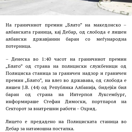
На граничниот премин „Блато” на македонско –
албанската граница, кај Дебар, од слобода е лишен
албански државјанин баран со меѓународна
потерница.
– Денеска во 1:40 часот на граничниот премин
„Блато” од страна на полициски службеници од
Полициска станица за граничен надзор и граничен
премин „Блато”, на влез во државава, од слобода е
лишен Ј.В. (44) од Република Албанија, бидејќи бил
баран од страна на Интерпол Луксембург,
информираше Стефан Димоски, портпарол на
Секторот за внатрешни работи – Охрид.
Лицето е предадено на Полициската станица во
Дебар за натамошна постапка.