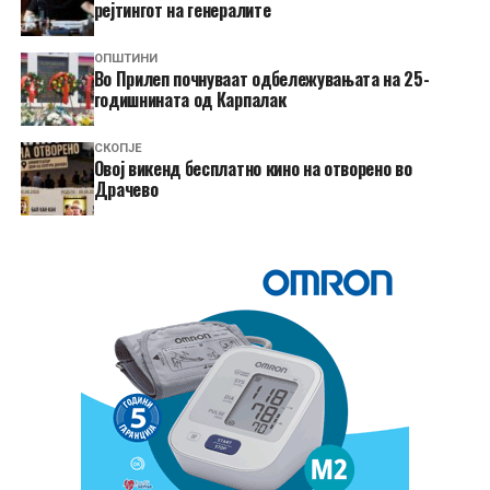
рејтингот на генералите
ОПШТИНИ
Во Прилеп почнуваат одбележувањата на 25-
годишнината од Карпалак
СКОПЈЕ
​Овој викенд бесплатно кино на отворено во
Драчево