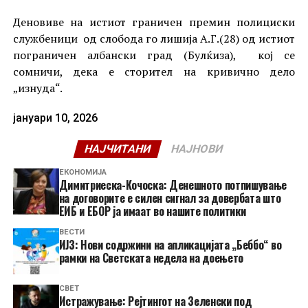
Деновиве на истиот граничен премин полициски
службеници од слобода го лишија А.Г.(28) од истиот
пограничен албански град (Булќиза), кој се
сомничи, дека е сторител на кривично дело
„изнуда“.
јануари 10, 2026
НАЈЧИТАНИ
НАЈНОВИ
ЕКОНОМИЈА
Димитриеска-Кочоска: Денешното потпишување
на договорите е силен сигнал за довербата што
ЕИБ и ЕБОР ја имаат во нашите политики
ВЕСТИ
ИЈЗ: Нови содржини на апликацијата „Беббо“ во
рамки на Светската недела на доењето
СВЕТ
Истражување: Рејтингот на Зеленски под