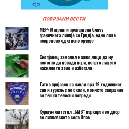
ПОВРЗАНИ ВЕСТИ
МВР: Мигранти пронајдени близу
граничната линија со Грција, едно лице
повредено од огнено оружје
Скопјанец замолил машко лице да му
помогне да извади пари, по што лицето
насилно ги зело и избегало
Татко пријавен за напад врз 19-годишниот
син и туркање по скали, момчето завршило
со тешки телесни повреди
Куршум оштетил „БМВ“ паркиран во двор
во липковското село Опае