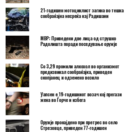
21-годишен мотоциклист загина во тешка
сообраќајна несреќа кај Радишани
МВР: Приведени две лица од струшко
Радолишта поради поседување оружје
Со 3,29 промили алкохол во организмот
предизвикал сообраќајка, приведен
скопјанец и одземено возило
Уапсен е 19-годишниот возач кој прегази
жена во Ѓорче и избега
Оружје пронајдено при претрес во село
Стрезовце, приведен 77-годишен