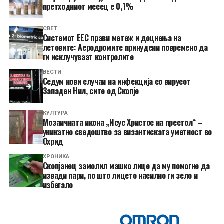
претходниот месец е 0,1%
СВЕТ
Системот ЕЕС прави метеж и доцнења на
летовите: Аеродромите принудени повремено да
ги исклучуваат контролите
ВЕСТИ
Седум нови случаи на инфекција со вирусот
Западен Нил, сите од Скопје
КУЛТУРА
Мозаичната икона „Исус Христос на престол“ –
уникатно сведоштво за византиската уметност во
Охрид
ХРОНИКА
Скопјанец замолил машко лице да му помогне да
извади пари, по што лицето насилно ги зело и
избегало