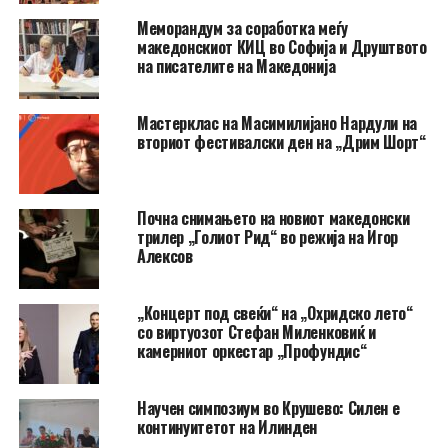
Меморандум за соработка меѓу
македонскиот КИЦ во Софија и Друштвото
на писателите на Македонија
Мастерклас на Масимилијано Нардули на
вториот фестивалски ден на „Дрим Шорт“
Почна снимањето на новиот македонски
трилер „Голиот Рид“ во режија на Игор
Алексов
„Концерт под свеќи“ на „Охридско лето“
со виртуозот Стефан Миленковиќ и
камерниот оркестар „Профундис“
Научен симпозиум во Крушево: Силен е
континуитетот на Илинден