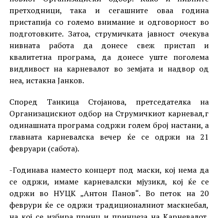
претходници, така и сегашните оваа година
пристапија со големо внимание и одговорност во
подготовките. Затоа, струмичката јавност очекува
нивната работа да донесе свеж пристап и
квалитетна програма, да донесе уште поголема
видливост на карневалот во земјата и надвор од
неа, истакна Јанков.
Според Танкица Стојанова, претседателка на
Организацискиот одбор на Струмичкиот карневал,г
одинашната програма содржи голем број настани, а
главната карневалска вечер ќе се одржи на 21
февруари (сабота).
-Годинава наместо концерт под маски, кој нема да
се одржи, имаме карневалски мјузикл, кој ќе се
одржи во НУЦК „Антон Панов“. Во петок на 20
феврури ќе се одржи традиционалниот маскнебал,
на кој се избира принц и принцеза на Карневалот.