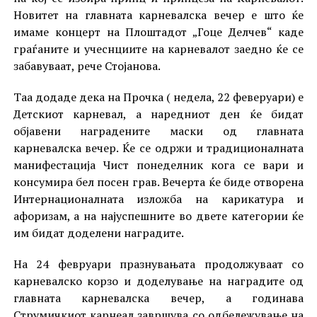
Новитет на главната карневалска вечер е што ќе
имаме концерт на Плоштадот „Гоце Делчев“ каде
граѓаните и учеснциите на карневалот заедно ќе се
забавуваат, рече Стојанова.
Таа додаде дека на Прочка ( недела, 22 феверуари) е
Детскиот карневал, а наредниот ден ќе бидат
објавени наградените маски од главната
карневалска вечер. Ќе се одржи и традиционалната
манифестација Чист понеделник кога се вари и
консумира бел посен грав. Вечерта ќе биде отворена
Интернационалната изложба на карикатура и
афоризам, а на најуспешните во двете категории ќе
им бидат доделени наградите.
На 24 февруари празнувањата продолжуваат со
карневалско корзо и доделување на наградите од
главната карневалска вечер, а годинава
Струмичкиот карнеал завршува со одбележување на