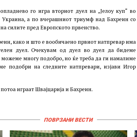
опладнево го игра вториот дуел на „Јелоу куп“ во
а Украина, а по вчерашниот триумф над Бахреин со
а на силите пред Европското првенство.
реин, како и што е вообичаено првиот натпревар има
телен дуел. Очекувам од дуел во дуел да бидеме
е можеме многу подобро, но ќе треба да ги намалиме
ме подобри на следните натпревари, изјави Игор
а потоа играат Швајцарија и Бахреин.
ПОВРЗАНИ ВЕСТИ