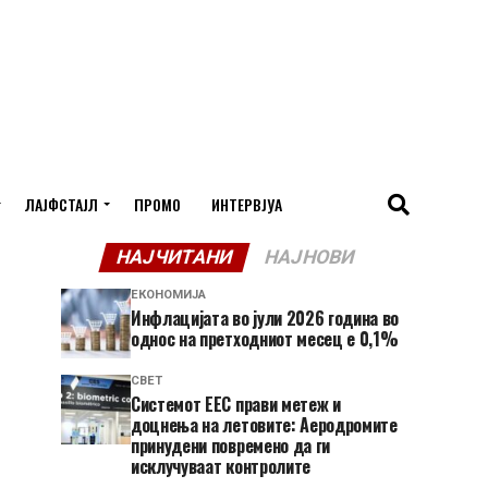
ЛАЈФСТАЈЛ
ПРОМО
ИНТЕРВЈУА
НАЈЧИТАНИ
НАЈНОВИ
ЕКОНОМИЈА
Инфлацијата во јули 2026 година во
однос на претходниот месец е 0,1%
СВЕТ
Системот ЕЕС прави метеж и
доцнења на летовите: Аеродромите
принудени повремено да ги
исклучуваат контролите