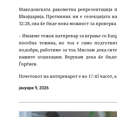
Македонската ракометна репрезентација п
Швајцарија. Противник ни е селекцијата н
32:28, ова ќе биде нова можност за проверк
– Имавме тежок натпревар за играње со Бах
посебна тежина, но тоа е само подготви
подобри, работиме за тоа. Мислам дека сит
нашите осцилации. Верувам дека ќе биде
Ѓорѓиев.
Почетокот на натпреварот е во 17:45 часот, 
јануари 9, 2026