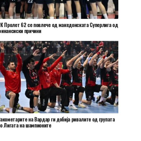
К Пролет 62 се повлече од македонската Суперлига од
инансиски причини
акометарите на Вардар ги добија ривалите од групата
о Лигата на шампионите