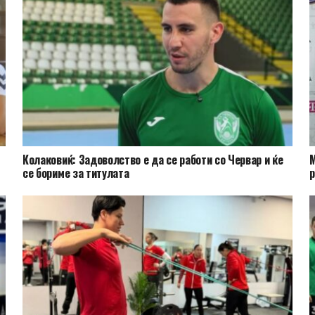
Колаковиќ: Задоволство е да се работи со Червар и ќе
М
се бориме за титулата
р