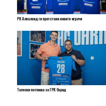
РК Алкалоид ги претстави новите играчи
Талески потпиша за ГРК Охрид