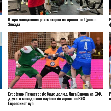
Втора македонска ракометарка во дресот на Црвена
Р
Звезда
ф
Еурофарм Пелистер ќе биде дел од Лига Европа на ЕХФ,
Р
другите македонски клубови ќе играат во ЕХФ
в
Европскиот куп