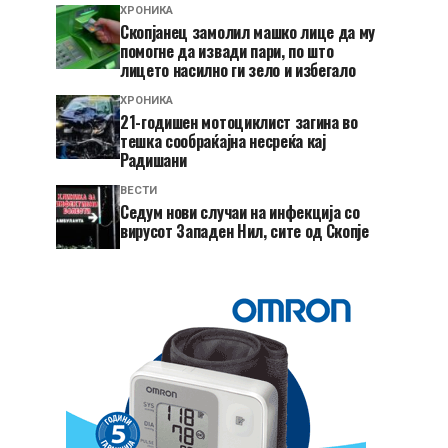
ХРОНИКА
Скопјанец замолил машко лице да му
помогне да извади пари, по што
лицето насилно ги зело и избегало
ХРОНИКА
21-годишен мотоциклист загина во
тешка сообраќајна несреќа кај
Радишани
ВЕСТИ
Седум нови случаи на инфекција со
вирусот Западен Нил, сите од Скопје