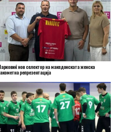
арковиќ нов селектор на македонската женска
акометна репрезентација