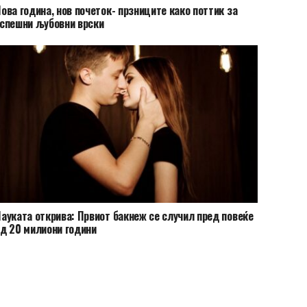
ова година, нов почеток- прзниците како поттик за
спешни љубовни врски
ауката открива: Првиот бакнеж се случил пред повеќе
д 20 милиони години