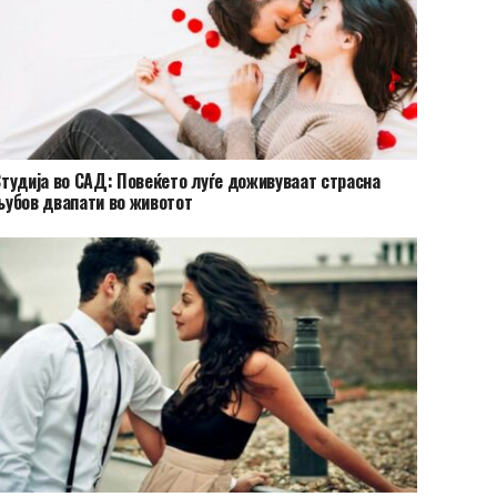
тудија во САД: Повеќето луѓе доживуваат страсна
убов двапати во животот