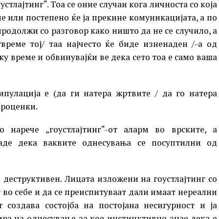
стлајтинг“. Тоа се оние случаи кога личноста со која
е или постепено ќе ја прекине комуникацијата, а по
продолжи со разговор како ништо да не се случило, а
време тој/ таа најчесто ќе биде изненаден /-а од
у време и обвинувајќи ве дека сето тоа е само ваша
ипулација е (да ги натера жртвите / да го натера
проценки.
 нарече „гоустлајтинг“-от аларм во врските, а
аде дека ваквите однесувања се посуптилни од
деструктивен. Лицата изложени на гоустлајтинг со
 во себе и да се преиспитуваат дали имаат нереални
т создава состојба на постојана несигурност и ја
ира на однесување за кое инстинктивно знае дека е