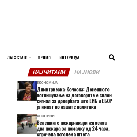
ЛАЈФСТАЈЛ
ПРОМО
ИНТЕРВЈУА
НАЈЧИТАНИ
НАЈНОВИ
ЕКОНОМИЈА
Димитриеска-Кочоска: Денешното
потпишување на договорите е силен
сигнал за довербата што ЕИБ и ЕБОР
ја имаат во нашите политики
ОПШТИНИ
Велешките пожарникари изгаснаа
два пожара за помалку од 24 часа,
спречена поголема штета