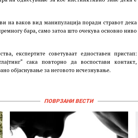
иви на ваков вид манипулација поради стравот дека
премногу бара, само затоа што очекува основно ниво
ства, експертите советуваат едноставен пристап:
лајтинг“ сака повторно да воспостави контакт,
рано објаснување за неговото исчезнување.
ПОВРЗАНИ ВЕСТИ