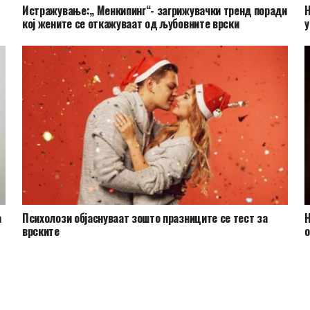
Истражување:„ Менкипинг“- загрижувачки тренд поради
Н
кој жените се откажуваат од љубовните врски
у
а
Психолози објаснуваат зошто празниците се тест за
Н
врските
о