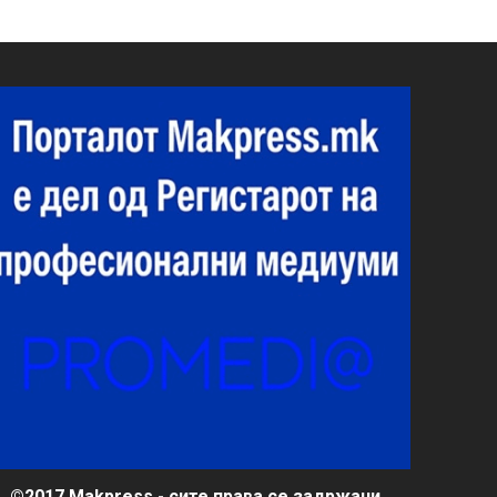
©2017 Makpress - сите права се задржани