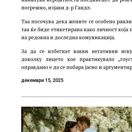
погрешно, изјави д-р Гандл.
Таа посочува дека жените се особено ранл
таа ќе биде етикетирана како личност која 
на редовна и доследна комуникација.
За да се избегнат вакви негативни иску
доколку лицето кое практикувало „гоуст
оправдано е да се побара јасно и аргументи
декември 15, 2025