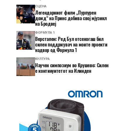
СЦЕНА
Легендарниот филм „Пурпурен
дожд“ на Принс добива свој мјузикл
на Бродвеј
ФОРМУЛА 1
Верстапен: Ред Бул отсекогаш бил
силен поддржувач на моите проекти
надвор од Формула 1
КУЛТУРА
Научен симпозиум во Крушево: Силен
е континуитетот на Илинден