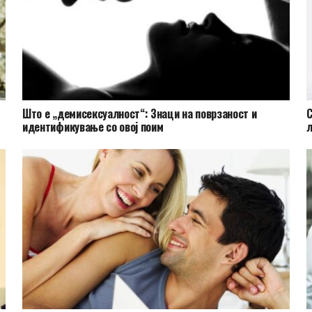
Што е „демисексуалност“: Знаци на поврзаност и
С
идентификување со овој поим
љ