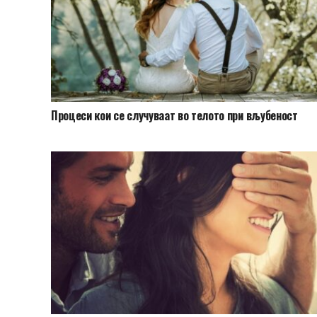
Процеси кои се случуваат во телото при вљубеност