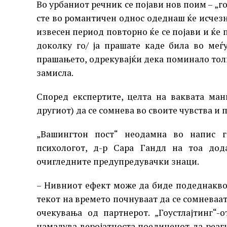
Во урбаниот речник се појави нов поим – „гоу
сте во романтичен однос одеднаш ќе исчезн
извесен период повторно ќе се појави и ќе 
доколку го/ ја прашате каде била во меѓу
прашањето, одрекувајќи дека поминало толк
замисла.
Според експертите, целта на ваквата ман
другиот) да се сомнева во своите чувства и 
„Вашингтон пост“ неодамна во напис го
психологот, д-р Сара Гандл на тоа дод
очигледните предупредувачки знаци.
– Нивниот ефект може да биде подеднакво 
текот на времето почнуваат да се сомневаат
очекувања од партнерот. „Гоустлајтинг“-о
намалува веројатноста поединецот да реаг