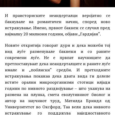
И праисториските неандерталци веројатно се
бакнувале на романтичен начин, според ново
истражување. Имено, првиот бакнеж се случил пред
најмалку 20 милиони години, објави „Гардијан“.
Новите откритија говорат дури и дека можеби тој
вид луѓе разменувале бакнежи и со раните
современи луѓе. Не е првпат научниците да
претпоставуваат дека неандерталците и раните луѓе
имале и „поблиски“ средби. И претходните
истражувања покажаа дека двата вида ги делеле
истите орални микроорганизми стотици илјади
години по нивното раздвојување – што укажува на
размена на плунка, смета еволутивниот биолог и
автор на научниот труд, Матилда Бриндл од
Универзитетот во Оксфорд. Таа вели дека нивното
истражување го поддржува наједноставното