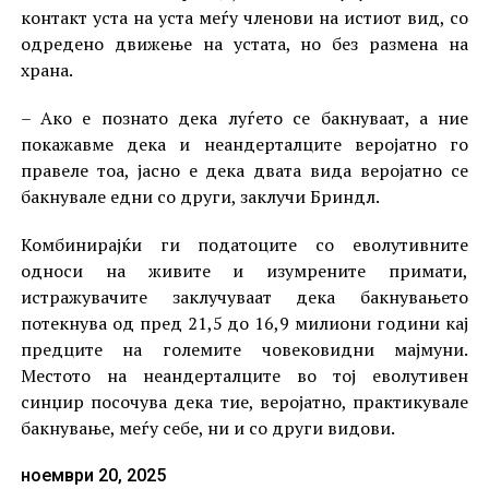
контакт уста на уста меѓу членови на истиот вид, со
одредено движење на устата, но без размена на
храна.
– Ако е познато дека луѓето се бакнуваат, а ние
покажавме дека и неандерталците веројатно го
правеле тоа, јасно е дека двата вида веројатно се
бакнувале едни со други, заклучи Бриндл.
Комбинирајќи ги податоците со еволутивните
односи на живите и изумрените примати,
истражувачите заклучуваат дека бакнувањето
потекнува од пред 21,5 до 16,9 милиони години кај
предците на големите човековидни мајмуни.
Местото на неандерталците во тој еволутивен
синџир посочува дека тие, веројатно, практикувале
бакнување, меѓу себе, ни и со други видови.
ноември 20, 2025