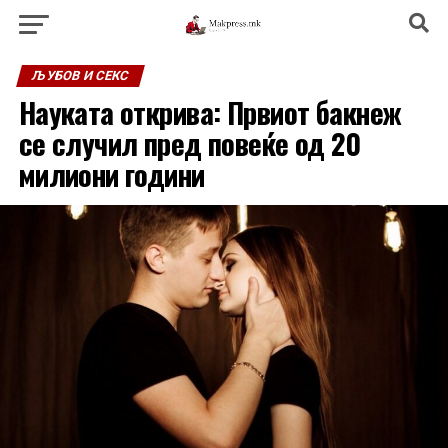
ЉУБОВ И СЕКС
Науката открива: Првиот бакнеж
се случил пред повеќе од 20
милиони години