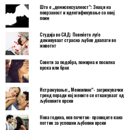
Што е „демисексуалност“: Знаци на
поврзаност и идентификување со овој
поим
Студија во САД: Повеќето луѓе
доживуваат страсна љубов двапати во
животот
Совети за подобра, помирна и посилна
врска или брак
Истражување:„ Менкипинг“- загрижувачки
тренд поради кој жените се откажуваат од
љубовните врски
Нова година, нов почеток- прзниците како
поттик за успешни љубовни врски