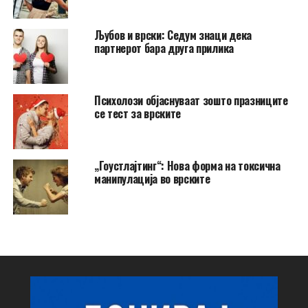
Љубов и врски: Седум знаци дека
партнерот бара друга прилика
Психолози објаснуваат зошто празниците
се тест за врските
„Гоустлајтинг“: Нова форма на токсична
манипулација во врските