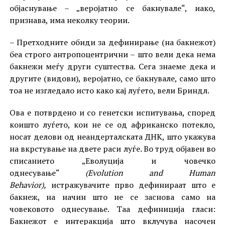
објаснување – „веројатно се бакнувале“, иако,
признава, има неколку теории.
– Претходните обиди за дефинирање (на бакнежот)
беа строго антропоцентрични – што вели дека нема
бакнежи меѓу други суштества. Сега знаеме дека и
другите (видови), веројатно, се бакнувале, само што
тоа не изгледало исто како кај луѓето, вели Бриндл.
Ова е потврдено и со генетски испитувања, според
коишто луѓето, кои не се од африканско потекло,
носат делови од неандерталската ДНК, што укажува
на вкрстување на двете раси луѓе. Во труд објавен во
списанието „Еволуција и човечко
однесување“
(Evolution and Human
Behavior),
истражувачите прво дефинираат што е
бакнеж, на начин што не се заснова само на
човековото однесување. Таа дефиниција гласи:
Бакнежот е интеракција што вклучува насочен