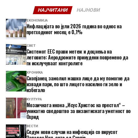
НАЈЧИТАНИ
НАЈНОВИ
ЕКОНОМИЈА
Инфлацијата во јули 2026 година во однос на
претходниот месец е 0,1%
СВЕТ
Системот ЕЕС прави метеж и доцнења на
летовите: Аеродромите принудени повремено да
ги исклучуваат контролите
ХРОНИКА
Скопјанец замолил машко лице да му помогне да
извади пари, по што лицето насилно ги зело и
избегало
КУЛТУРА
Мозаичната икона „Исус Христос на престол“ –
уникатно сведоштво за византиската уметност во
Охрид
ВЕСТИ
Седум нови случаи на инфекција со вирусот
Западен Нил, сите од Скопје