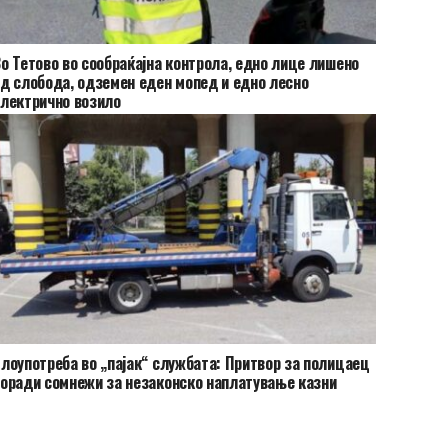
о Тетово во сообраќајна контрола, едно лице лишено
д слобода, одземен еден мопед и едно лесно
лектрично возило
лоупотреба во „пајак“ службата: Притвор за полицаец
оради сомнежи за незаконско наплатување казни