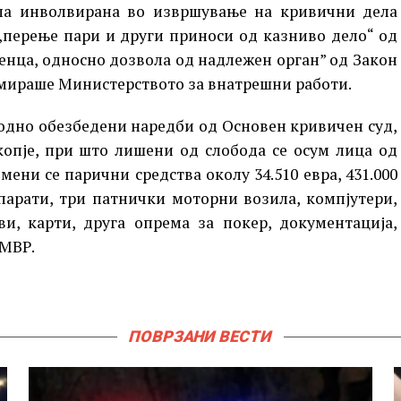
па инволвирана во извршување на кривични дела
 „перење пари и други приноси од казниво дело“ од
ценца, односно дозвола од надлежен орган” од Закон
ормираше Министерството за внатрешни работи.
тходно обезбедени наредби од Основен кривичен суд,
копје, при што лишени од слобода се осум лица од
мени се парични средства околу 34.510 евра, 431.000
парати, три патнички моторни возила, компјутери,
ви, карти, друга опрема за покер, документација,
 МВР.
ПОВРЗАНИ ВЕСТИ