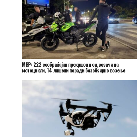
МВР: 222 сообраќајни прекршоци од возачи на
мотоцикли, 14 лишени поради безобѕирно возење