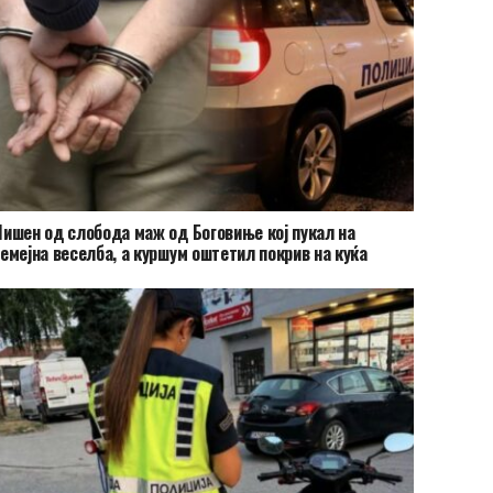
ишен од слобода маж од Боговиње кој пукал на
емејна веселба, а куршум оштетил покрив на куќа