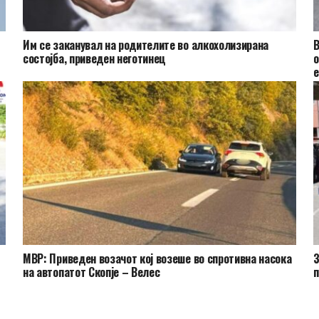
Им се заканувал на родителите во алкохолизирана
В
состојба, приведен неготинец
о
е
МВР: Приведен возачот кој возеше во спротивна насока
З
на автопатот Скопје – Велес
п