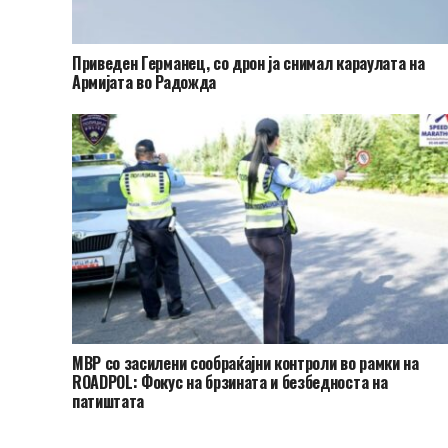
Приведен Германец, со дрон ја снимал караулата на
Армијата во Радожда
МВР со засилени сообраќајни контроли во рамки на
ROADPOL: Фокус на брзината и безбедноста на
патиштата