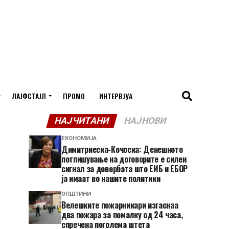
ЛАЈФСТАЈЛ
ПРОМО
ИНТЕРВЈУА
НАЈЧИТАНИ
НАЈНОВИ
ЕКОНОМИЈА
Димитриеска-Кочоска: Денешното
потпишување на договорите е силен
сигнал за довербата што ЕИБ и ЕБОР
ја имаат во нашите политики
ОПШТИНИ
Велешките пожарникари изгаснаа
два пожара за помалку од 24 часа,
спречена поголема штета