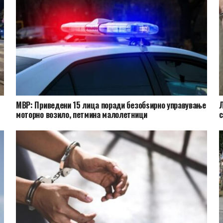
МВР: Приведени 15 лица поради безобѕирно управување
Л
моторно возило, петмина малолетници
с