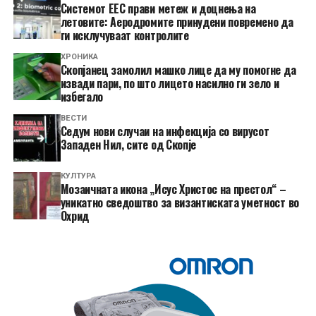
Системот ЕЕС прави метеж и доцнења на
летовите: Аеродромите принудени повремено да
ги исклучуваат контролите
ХРОНИКА
Скопјанец замолил машко лице да му помогне да
извади пари, по што лицето насилно ги зело и
избегало
ВЕСТИ
Седум нови случаи на инфекција со вирусот
Западен Нил, сите од Скопје
КУЛТУРА
Мозаичната икона „Исус Христос на престол“ –
уникатно сведоштво за византиската уметност во
Охрид