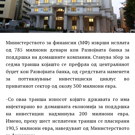
Министерството за финансии (МФ) изврши исплата
од 785 милиони денари кон Развојната банка за
поддршка на домашните компании. Станува збор за
седма транша којашто се префрла од централниот
буџет кон Развојната банка, од средствата наменети
за поттикнување инвестициски циклус во
приватниот сектор од околу 300 милиони евра.
-Со оваа транша износот којшто државата го има
инјектирано во домашната економија за поддршка
на инвестиции надминува 200 милиони евра.
Имено, преку шест исплатени транши се пласирани
190,5 милиони евра, наведуваат од Министерството