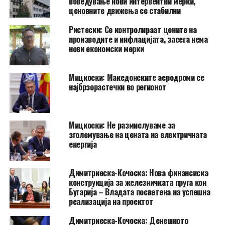
воведување нови интервентни мерки,
ценовните движења се стабилни
Ристески: Се контролираат цените на
производите и инфлацијата, засега нема
нови економски мерки
Мицкоски: Македонските аеродроми се
најбрзорастечки во регионот
Мицкоски: Не размислуваме за
зголемување на цената на електричната
енергија
Димитриеска-Кочоска: Нова финансиска
конструкција за железничката пруга кон
Бугарија – Владата посветена на успешна
реализација на проектот
Димитриеска-Кочоска: Денешното