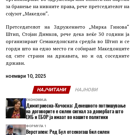
за бранење на нивните права, рече претседателот на
сојузот „Македон“.
Претседателот на Здружението „Мирка Гинова“
Штип, Стојан Димков, рече дека веќе 30 години ја
организираат Семакедонската средба во Штип и се
горди што на едно место ги собираат Македонците
од сите страни на државата, но и од соседните
држави.
ноември 10, 2025
НАЈЧИТАНИ
НАЈНОВИ
ЕКОНОМИЈА
Димитриеска-Кочоска: Денешното потпишување
на договорите е силен сигнал за довербата што
ЕИБ и ЕБОР ја имаат во нашите политики
ФОРМУЛА 1
Верстапен: Ред Бул отсекогаш бил силен