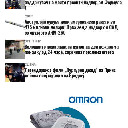
поддржувач на моите проекти надвор од Формула
1
СВЕТ
Австралија купува нови американски ракети за
475 милиони долари: Прва земја надвор од САД
со оружјето АИМ-260
ОПШТИНИ
Велешките пожарникари изгаснаа два пожара за
помалку од 24 часа, спречена поголема штета
СЦЕНА
Легендарниот филм „Пурпурен дожд“ на Принс
добива свој мјузикл на Бродвеј