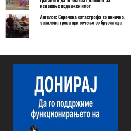
граѓаните да го плаќаат данокот за
издавање недвижен имот
Ангелов: Спречена катастрофа во виничко,
запалена трева при сечење со брусилица