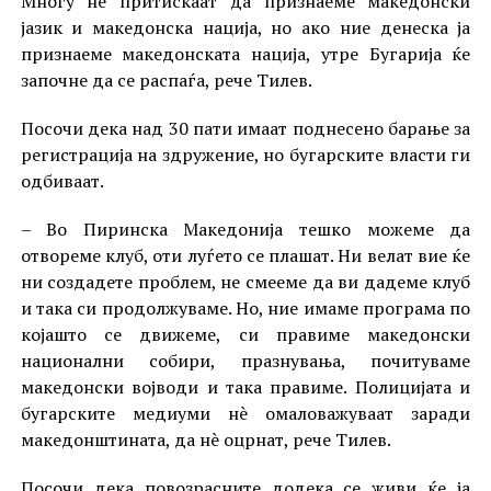
Многу нè притискаат да признаеме македонски
јазик и македонска нација, но ако ние денеска ја
признаеме македонската нација, утре Бугарија ќе
започне да се распаѓа, рече Тилев.
Посочи дека над 30 пати имаат поднесено барање за
регистрација на здружение, но бугарските власти ги
одбиваат.
– Во Пиринска Македонија тешко можеме да
отвореме клуб, оти луѓето се плашат. Ни велат вие ќе
ни создадете проблем, не смееме да ви дадеме клуб
и така си продолжуваме. Но, ние имаме програма по
којашто се движеме, си правиме македонски
национални собири, празнувања, почитуваме
македонски војводи и така правиме. Полицијата и
бугарските медиуми нè омаловажуваат заради
македонштината, да нè оцрнат, рече Тилев.
Посочи дека повозрасните додека се живи ќе ја