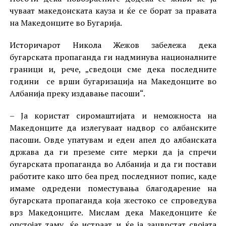
чуваат македонската кауза и ќе се борат за правата
на Македонците во Бугарија.
Историчарот Никола Жежов забележа дека
бугарската пропаганда ги надминува националните
граници и, рече, „сведоци сме дека последните
години се врши бугаризација на Македонците во
Албанија преку издавање пасоши“.
– Ја користат сиромаштијата и неможноста на
Македонците да излегуваат надвор со албанските
пасоши. Овде упатувам и еден апел до албанската
држава да ги преземе сите мерки да ја спречи
бугарската пропаганда во Албанија и да ги постави
работите како што беа пред последниот попис, каде
имаме одредени поместувања благодарение на
бугарската пропаганда која жестоко се спроведува
врз Македонците. Мислам дека Македонците ќе
опстојат таму, ќе истраат и ќе ја зацврстат својата