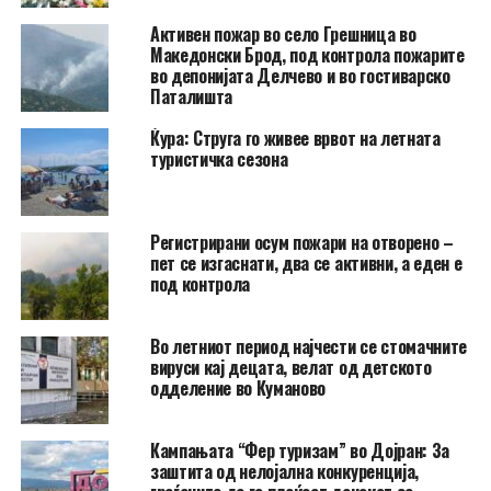
Активен пожар во село Грешница во
Македонски Брод, под контрола пожарите
во депонијата Делчево и во гостиварско
Паталишта
Ќура: Струга го живее врвот на летната
туристичка сезона
Регистрирани осум пожари на отворено –
пет се изгаснати, два се активни, а еден е
под контрола
Во летниот период најчести се стомачните
вируси кај децата, велат од детското
одделение во Куманово
Кампањата “Фер туризам” во Дојран: За
заштита од нелојална конкуренција,