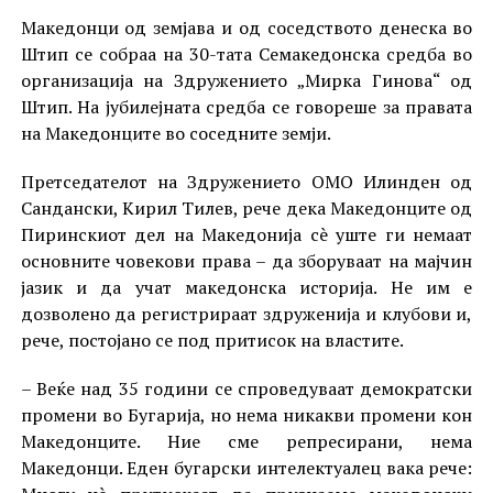
Македонци од земјава и од соседството денеска во
Штип се собраа на 30-тата Семакедонска средба во
организација на Здружението „Мирка Гинова“ од
Штип. На јубилејната средба се говореше за правата
на Македонците во соседните земји.
Претседателот на Здружението ОМО Илинден од
Сандански, Кирил Тилев, рече дека Македонците од
Пиринскиот дел на Македонија сè уште ги немаат
основните човекови права – да зборуваат на мајчин
јазик и да учат македонска историја. Не им е
дозволено да регистрираат здруженија и клубови и,
рече, постојано се под притисок на властите.
– Веќе над 35 години се спроведуваат демократски
промени во Бугарија, но нема никакви промени кон
Македонците. Ние сме репресирани, нема
Македонци. Еден бугарски интелектуалец вака рече: