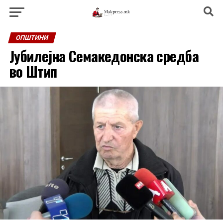
ОПШТИНИ
Јубилејна Семакедонска средба
во Штип