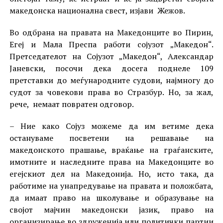
македонска национална свест, изјави Жежов.
Во одбрана на правата на Македонците во Пирин,
Егеј и Мала Преспа работи сојузот „Македон“.
Претседателот на Сојузот „Македон“, Александар
Јаневски, посочи дека досега поднеле 109
претставки до меѓународните судови, најмногу до
судот за човекови права во Стразбур. Но, за жал,
рече, немаат повратен одговор.
– Ние како Сојуз можеме да им ветиме дека
остануваме посветени на решавање на
македонското прашање, враќање на граѓанските,
имотните и наследните права на Македонците во
егејскиот дел на Македонија. Но, исто така, да
работиме на унапредување на правата и положбата,
да имаат право на школување и образување на
својот мајчин македонски јазик, право на
организирање во здруженија или политички партии