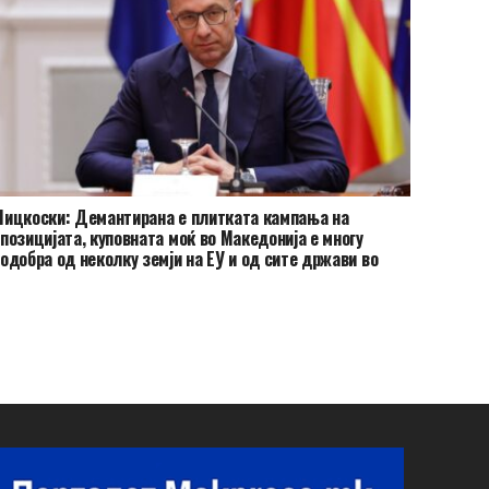
ицкоски: Демантирана е плитката кампања на
позицијата, куповната моќ во Македонија е многу
одобра од неколку земји на ЕУ и од сите држави во
егионот