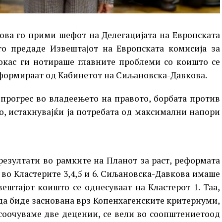
ова го прими шефот на Делегацијата на Европската
 го предаде Извештајот на Европската комисија за
Рокас ги нотираше главните проблеми со коишто се
нформираат од Кабинетот на Сиљановска-Давкова.
прогрес во владеењето на правото, борбата против
о, истакнувајќи ја потребата од максимални напори
резултати во рамките на Планот за раст, реформата
 во Кластерите 3,4,5 и 6. Сиљановска-Давкова имаше
ештајот коишто се однесуваат на Кластерот 1. Таа,
 да биде заснована врз Копенхагенските критериуми,
 соочуваме две децении, се вели во соопштениетоод