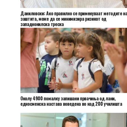
Даниловски: Ако правилно се применуваат методите н
заштита, може да се минимизира ризикот од
западнонилска треска
Околу 4900 помалку запишани првачиња од лани,
едносменска настава воведена во над 200 училишта