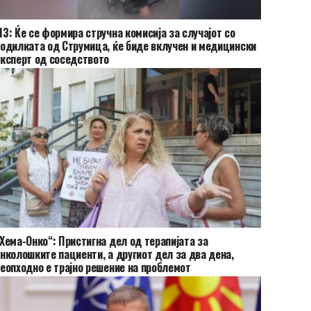
З: Ќе се формира стручна комисија за случајот со
одилката од Струмица, ќе биде вклучен и медицински
ксперт од соседството
Хема-Онко“: Пристигна дел од терапијата за
нколошките пациенти, а другиот дел за два дена,
еопходно е трајно решение на проблемот