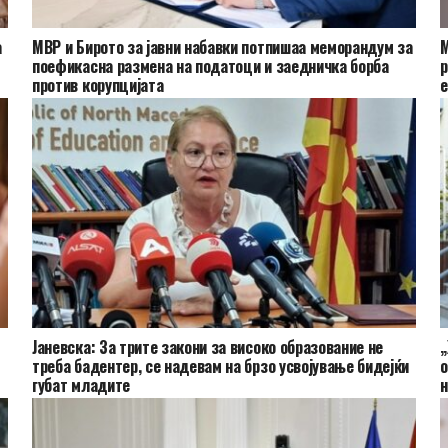
а
МВР и Бирото за јавни набавки потпишаа меморандум за
М
поефикасна размена на податоци и заедничка борба
р
против корупцијата
е
Јаневска: За трите закони за високо образование не
„
треба бадентер, се надевам на брзо усвојување бидејќи
о
губат младите
н