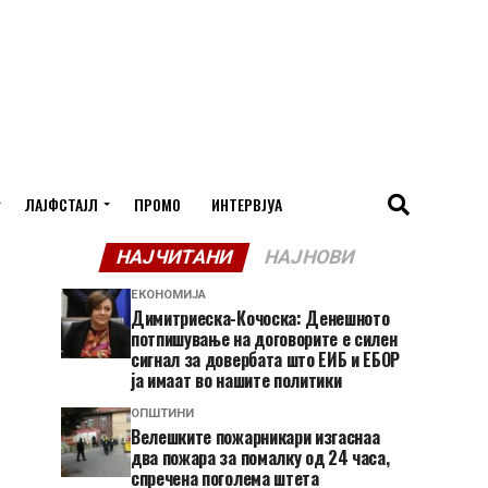
ЛАЈФСТАЈЛ
ПРОМО
ИНТЕРВЈУА
НАЈЧИТАНИ
НАЈНОВИ
ЕКОНОМИЈА
Димитриеска-Кочоска: Денешното
потпишување на договорите е силен
сигнал за довербата што ЕИБ и ЕБОР
ја имаат во нашите политики
ОПШТИНИ
Велешките пожарникари изгаснаа
два пожара за помалку од 24 часа,
спречена поголема штета