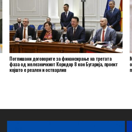
Потпишани договорите за финансирање на третата
М
фаза од железничкиот Коридор 8 кон Бугарија, проект
о
којшто е реален и остварлив
п
р