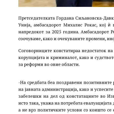
Претседателката Гордана Сиљановска-Давк
Унија, амбасадорот Михалис Рокас, кој ѝ
напредокот за 2025 година. Амбасадорот 
соочуваме, како и очекуваните промени, и
Соговорниците констатираа недостаток на 
корупцијата и криминалот, како и судствот
за реформи во овие области.
-На средбата беа поздравени позитивните 
на јавната администрација, како и успесите
забелешки на дел од констатациите во Изв
исто така, укажа на потребата евалуацијата
а не врз политичките услови со коишто се