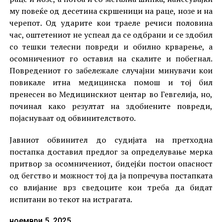
му повеќе од десетина скршеници на раце, нозе и на
черепот. Од ударите кои траеле речиси половина
час, оштетениот не успеал да се одбрани и се здобил
со тешки телесни повреди и обилно крварење, а
осомничениот го оставил на скалите и побегнал.
Повредениот го забележале случајни минувачи кои
повикале итна медицинска помош и тој бил
пренесен во Медицинскиот центар во Гевгелија, но,
починал како резултат на здобиените повреди,
појаснуваат од обвинителството.
Јавниот обвинител до судијата на претходна
постапка доставил предлог за определување мерка
притвор за осомничениот, бидејќи постои опасност
од бегство и можност тој да ја попречува постапката
со влијание врз сведоците кои треба да бидат
испитани во текот на истрагата.
ноември 5, 2025