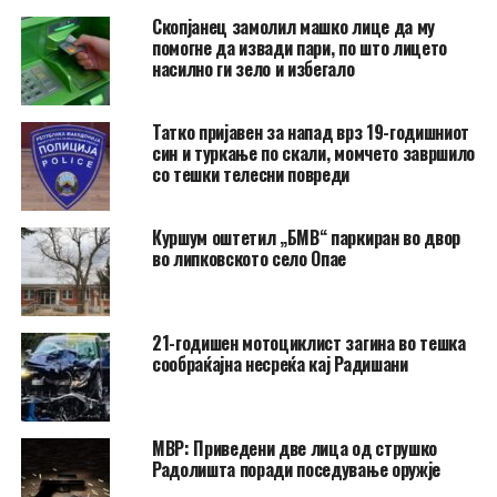
Скопјанец замолил машко лице да му
помогне да извади пари, по што лицето
насилно ги зело и избегало
Татко пријавен за напад врз 19-годишниот
син и туркање по скали, момчето завршило
со тешки телесни повреди
Куршум оштетил „БМВ“ паркиран во двор
во липковското село Опае
21-годишен мотоциклист загина во тешка
сообраќајна несреќа кај Радишани
МВР: Приведени две лица од струшко
Радолишта поради поседување оружје