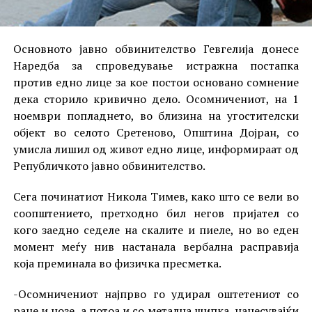
Основното јавно обвинителство Гевгелија донесе
Наредба за спроведување истражна постапка
против едно лице за кое постои основано сомнение
дека сторило кривично дело. Осомничениот, на 1
ноември попладнето, во близина на угостителски
објект во селото Сретеново, Општина Дојран, со
умисла лишил од живот едно лице, информираат од
Републичкото јавно обвинителство.
Сега починатиот Никола Тимев, како што се вели во
соопштението, претходно бил негов пријател со
кого заедно седеле на скалите и пиеле, но во еден
момент меѓу нив настанала вербална расправија
која преминала во физичка пресметка.
-Осомничениот најпрво го удирал оштетениот со
раце и нозе, а потоа и со метална шипка, нанесувајќи