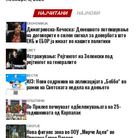
НАЈЧИТАНИ
НАЈНОВИ
ЕКОНОМИЈА
Димитриеска-Кочоска: Денешното потпишување
на договорите е силен сигнал за довербата што
ЕИБ и ЕБОР ја имаат во нашите политики
СВЕТ
Истражување: Рејтингот на Зеленски под
рејтингот на генералите
ВЕСТИ
ИЈЗ: Нови содржини на апликацијата „Беббо“ во
рамки на Светската недела на доењето
ОПШТИНИ
Во Прилеп почнуваат одбележувањата на 25-
годишнината од Карпалак
СКОПЈЕ
Нова фитнес зона во ООУ „Мирче Ацев“ во
Општина Ѓорче Петров