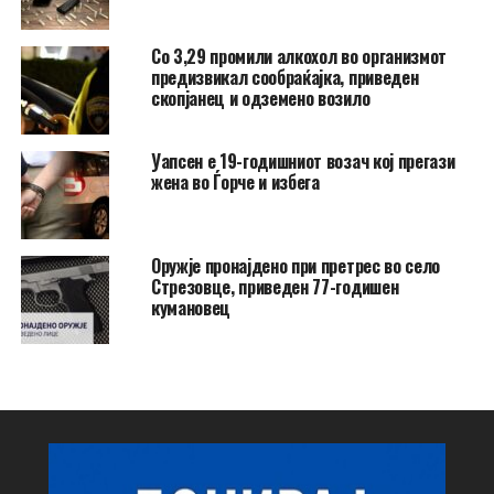
Со 3,29 промили алкохол во организмот
предизвикал сообраќајка, приведен
скопјанец и одземено возило
Уапсен е 19-годишниот возач кој прегази
жена во Ѓорче и избега
Оружје пронајдено при претрес во село
Стрезовце, приведен 77-годишен
кумановец