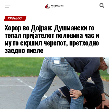
ХРОНИКА
Хорор во Дојран: Душмански го
тепал пријателот половина час и
му го скршил черепот, претходно
заедно пиеле