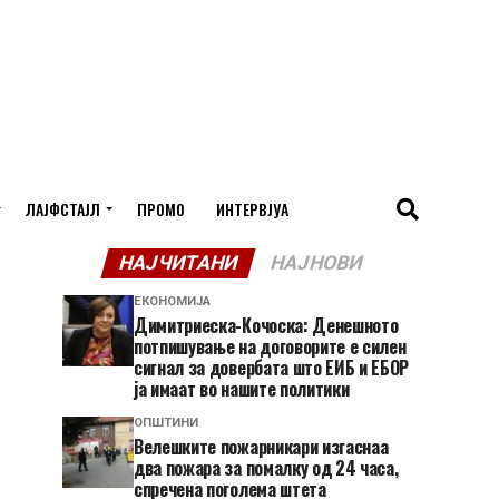
ЛАЈФСТАЈЛ
ПРОМО
ИНТЕРВЈУА
НАЈЧИТАНИ
НАЈНОВИ
ЕКОНОМИЈА
Димитриеска-Кочоска: Денешното
потпишување на договорите е силен
сигнал за довербата што ЕИБ и ЕБОР
ја имаат во нашите политики
ОПШТИНИ
Велешките пожарникари изгаснаа
два пожара за помалку од 24 часа,
спречена поголема штета