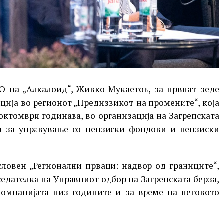
О на „Алкалоид“, Живко Мукаетов, за првпат зеде
ција во регионот „Предизвикот на промените“, која
 октомври годинава, во организација на Загрепската
а за управување со пензиски фондови и пензиски
ловен „Регионални прваци: надвор од границите“,
едателка на Управниот одбор на Загрепската берза,
компанијата низ годините и за време на неговото