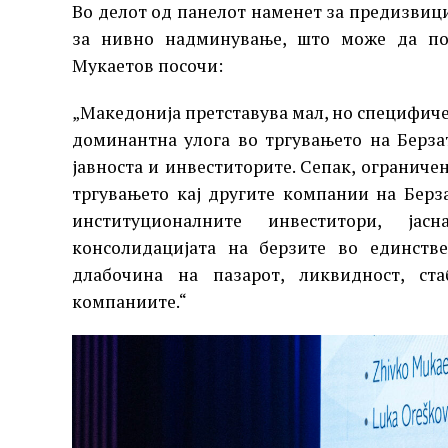
Во делот од панелот наменет за предизвиц
за нивно надминување, што може да пот
Мукаетов посочи:
„Македонија претставува мал, но специфиче
доминантна улога во тргувањето на Берзат
јавноста и инвеститорите. Сепак, огранич
тргувањето кај другите компании на Берз
институционалните инвеститори, јас
консолидацијата на берзите во единств
длабочина на пазарот, ликвидност, ст
компаниите.“