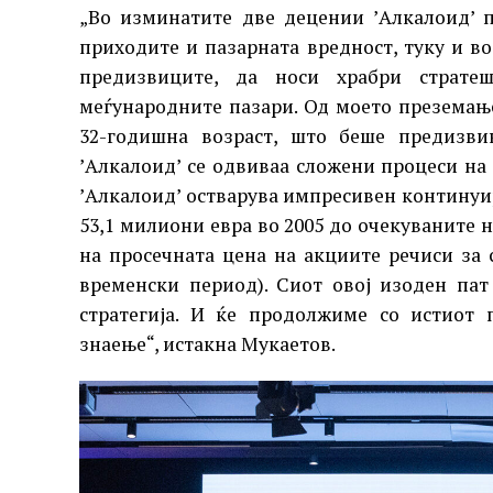
„Во изминатите две децении ’Алкалоид’ п
приходите и пазарната вредност, туку и во
предизвиците, да носи храбри страт
меѓународните пазари. Од моето преземањ
32-годишна возраст, што беше предизви
’Алкалоид’ се одвиваа сложени процеси на
’Алкалоид’ остварува импресивен континуи
53,1 милиони евра во 2005 до очекуваните 
на просечната цена на акциите речиси за 
временски период). Сиот овој изоден пат 
стратегија. И ќе продолжиме со истиот 
знаење“, истакна Мукаетов.