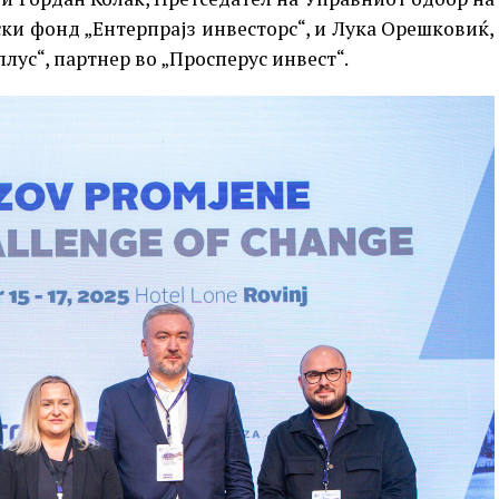
ски фонд „Ентерпрајз инвесторс“, и Лука Орешковиќ,
ус“, партнер во „Просперус инвест“.