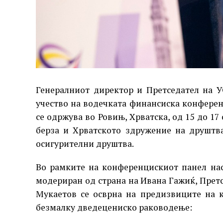
Генералниот директор и Претседател на У
учество на водечката финансиска конферен
се одржува во Ровињ, Хрватска, од 15 до 17
берза и Хрватското здружение на друштв
осигурителни друштва.
Во рамките на конференцискиот панел нас
модериран од страна на Ивана Гажиќ, Претс
Мукаетов се осврна на предизвиците на 
безмалку дведецениско раководење: