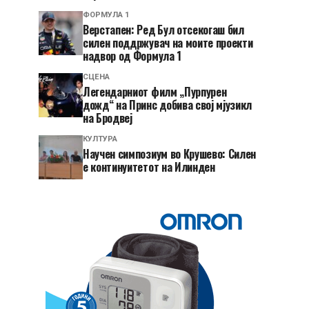
ФОРМУЛА 1
Верстапен: Ред Бул отсекогаш бил
силен поддржувач на моите проекти
надвор од Формула 1
СЦЕНА
Легендарниот филм „Пурпурен
дожд“ на Принс добива свој мјузикл
на Бродвеј
КУЛТУРА
Научен симпозиум во Крушево: Силен
е континуитетот на Илинден