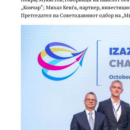
„Кончар“; Михал Кенѓа, партнер, инвестици
Претседател на Советодавниот одбор на „Мпл