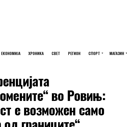
ЕКОНОМИЈА
ХРОНИКА
СВЕТ
РЕГИОН
СПОРТ
МАГАЗИН
ренцијата
омените“ во Ровињ:
ст е возможен само
 од границите“