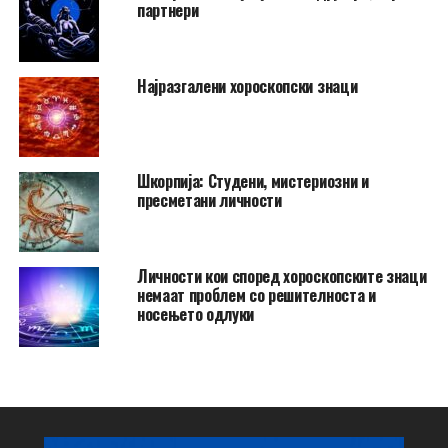
партнери
Најразгалени хороскопски знаци
Шкорпија: Студени, мистериозни и
пресметани личности
Личности кои според хороскопските знаци
немаат проблем со решителноста и
носењето одлуки