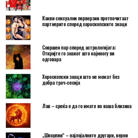
Какви сексуални перверзии претпочитаат
партнерите според хороскопските знаци
Совршен пар според астрологијата:
Откријте го знакот што најмногу ви
одговара
Хороскопски знаци што не можат без
добра трач-сесија
Лав – среќа е да го имате во ваша близина
„Шкорпии“ – најлојалните другари, верни