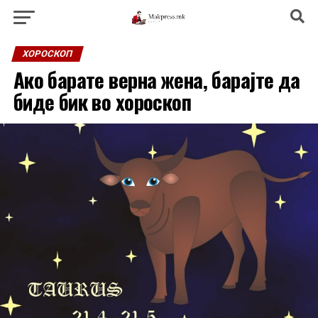
ХОРОСКОП
Ако барате верна жена, барајте да
биде бик во хороскоп