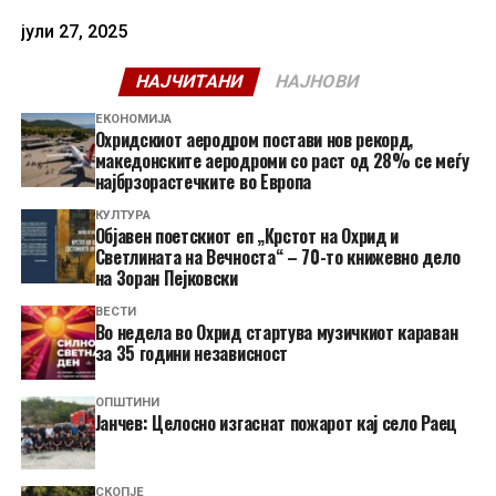
јули 27, 2025
НАЈЧИТАНИ
НАЈНОВИ
ЕКОНОМИЈА
Охридскиот аеродром постави нов рекорд,
македонските аеродроми со раст од 28% се меѓу
најбрзорастечките во Европа
КУЛТУРА
Објавен поетскиот еп „Крстот на Охрид и
Светлината на Вечноста“ – 70-то книжевно дело
на Зоран Пејковски
ВЕСТИ
Во недела во Охрид стартува музичкиот караван
за 35 години независност
ОПШТИНИ
Јанчев: Целосно изгаснат пожарот кај село Раец
СКОПЈЕ