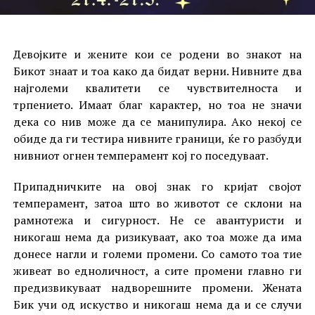
Девојките и жените кои се родени во знакот на
Бикот знаат и тоа како да бидат верни. Нивните два
најголеми квалитети се чувствителноста и
трпението. Имаат благ карактер, но тоа не значи
дека со нив може да се манипулира. Ако некој се
обиде да ги тестира нивните граници, ќе го разбуди
нивниот огнен темперамент кој го поседуваат.
Припадничките на овој знак го кријат својот
темперамент, затоа што во животот се склони на
рамнотежа и сигурност. Не се авантуристи и
никогаш нема да ризикуваат, ако тоа може да има
донесе нагли и големи промени. Со самото тоа тие
живеат во едноличност, а сите промени главно ги
предизвикуваат надворешните промени. Жената
Бик учи од искуство и никогаш нема да и се случи