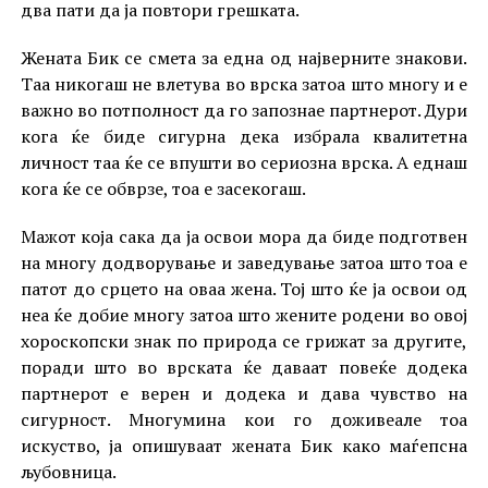
два пати да ја повтори грешката.
Жената Бик се смета за една од најверните знакови.
Таа никогаш не влетува во врска затоа што многу и е
важно во потполност да го запознае партнерот. Дури
кога ќе биде сигурна дека избрала квалитетна
личност таа ќе се впушти во сериозна врска. А еднаш
кога ќе се обврзе, тоа е засекогаш.
Мажот која сака да ја освои мора да биде подготвен
на многу додворување и заведување затоа што тоа е
патот до срцето на оваа жена. Тој што ќе ја освои од
неа ќе добие многу затоа што жените родени во овој
хороскопски знак по природа се грижат за другите,
поради што во врската ќе даваат повеќе додека
партнерот е верен и додека и дава чувство на
сигурност. Многумина кои го доживеале тоа
искуство, ја опишуваат жената Бик како маѓепсна
љубовница.