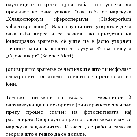
научниците откриле црна габа што успева да
преживее во овие услови. Оваа габа се нарекува
„Кладоспориум сфероспермум (Cladosporium
sphaerospermum)“. Иако научниците утврдиле дека
оваа габа вирее и се развива во присуство на
јонизирачко зрачење, сè уште не е јасно утврден
точниот начин на којшто се случува сѐ ова, пишува
„Сајенс алерт“ (Science Alert).
Јонизирачко зрачење се честичките што ги исфрлаат
електроните од атомот коишто се претвораат во
јони.
Темниот пигмент на габата – меланинот ѝ
овозможува да го искористи јонизирачкото зрачење
преку процес сличен на фотосинтезата кај
растенијата. Овој научно претпоставен механизам се
нарекува радиосинтеза. И засега, се работи само за
теорија што е тешко да се докаже.