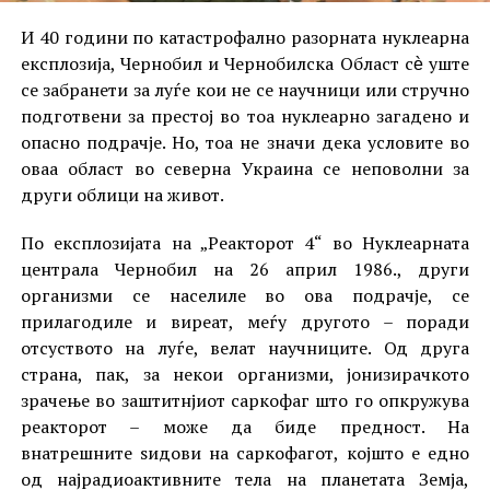
И 40 години по катастрофално разорната нуклеарна
експлозија, Чернобил и Чернобилска Област сѐ уште
се забранети за луѓе кои не се научници или стручно
подготвени за престој во тоа нуклеарно загадено и
опасно подрачје. Но, тоа не значи дека условите во
оваа област во северна Украина се неповолни за
други облици на живот.
По експлозијата на „Реакторот 4“ во Нуклеарната
централа Чернобил на 26 април 1986., други
организми се населиле во ова подрачје, се
прилагодиле и виреат, меѓу другото – поради
отсуството на луѓе, велат научниците. Од друга
страна, пак, за некои организми, јонизирачкото
зрачење во заштитнјиот саркофаг што го опкружува
реакторот – може да биде предност. На
внатрешните ѕидови на саркофагот, којшто е едно
од најрадиоактивните тела на планетата Земја,