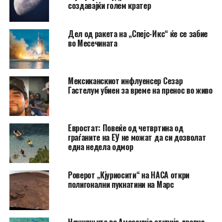
создавајќи голем кратер
Дел од ракета на „Спејс-Икс“ ќе се забие
во Месечината
Мексиканскиот инфлуенсер Сезар
Гастелум убиен за време на пренос во живо
Евростат: Повеќе од четвртина од
граѓаните на ЕУ не можат да си дозволат
една недела одмор
Роверот „Кјуриосити“ на НАСА откри
полигонални пукнатини на Марс