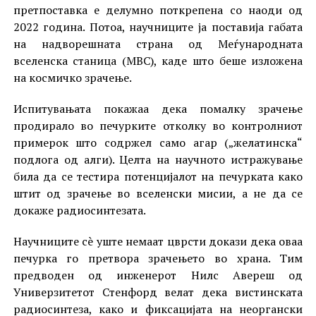
претпоставка е делумно поткрепена со наоди од
2022 година. Потоа, научниците ја поставија габата
на надворешната страна од Меѓународната
вселенска станица (МВС), каде што беше изложена
на космичко зрачење.
Испитувањата покажаа дека помалку зрачење
продирало во печурките отколку во контролниот
примерок што содржел само агар („желатинска“
подлога од алги). Целта на научното истражување
била да се тестира потенцијалот на печурката како
штит од зрачење во вселенски мисии, а не да се
докаже радиосинтезата.
Научниците сè уште немаат цврсти докази дека оваа
печурка го претвора зрачењето во храна. Тим
предводен од инженерот Нилс Авереш од
Универзитетот Стенфорд велат дека вистинската
радиосинтеза, како и фиксацијата на неоргански