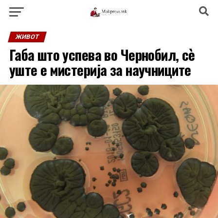
ЖИВОТ
Габа што успева во Чернобил, сè
уште е мистерија за научниците