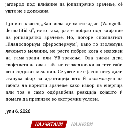
јаглерод под влијание на јонизирачко зрачење, сè
уште не е докажана.
Црниот квасец „Вангиела дерматитидис (Wangiella
dermatitidis)“, исто така, расте побрзо под влијание
на јонизирачко зрачење. Но, погоре спомнатиот
„Кладоспориум сфероспермум“, иако го зголемува
лачењето меланин, не расте побрзо кога е изложен
на гама-зраци или УВ-зрачење. Ова значи дека
својствата на оваа габа не се заеднички за сите габи
што содржат меланин. Сè уште не е јасно ниту дали
станува збор за адаптација што ѝ овозможува на
габата да користи зрачење како извор на енергија
или тоа е само одбранбена реакција којашто ѝ
помага да преживее во екстремни услови.
јули 6, 2026
НАЈЧИТАНИ
НАЈНОВИ