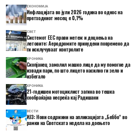
ЕКОНОМИЈА
Инфлацијата во јули 2026 година во однос на
претходниот месец е 0,1%
СВЕТ
Системот ЕЕС прави метеж и доцнења на
летовите: Аеродромите принудени повремено да
ги исклучуваат контролите
ХРОНИКА
Скопјанец замолил машко лице да му помогне да
извади пари, по што лицето насилно ги зело и
избегало
ХРОНИКА
21-годишен мотоциклист загина во тешка
сообраќајна несреќа кај Радишани
ВЕСТИ
ИЈЗ: Нови содржини на апликацијата „Беббо“ во
рамки на Светската недела на доењето