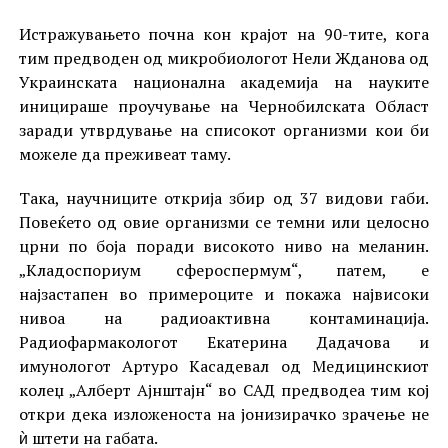
Истражувањето почна кон крајот на 90-тите, кога
тим предводен од микробиологот Нели Жданова од
Украинската национална академија на науките
иницираше проучување на Чернобилската Област
заради утврдување на списокот организми кои би
можеле да преживеат таму.
Така, научниците открија збир од 37 видови габи.
Повеќето од овие организми се темни или целосно
црни по боја поради високото ниво на меланин.
„Кладоспориум сфероспермум“, патем, е
најзастапен во примероците и покажа највисоки
нивоа на радиоактивна контаминација.
Радиофармакологот Екатерина Дадачова и
имунологот Артуро Касадевал од Медицинскиот
колеџ „Алберт Ајнштајн“ во САД предводеа тим кој
откри дека изложеноста на јонизирачко зрачење не
ѝ штети на габата.