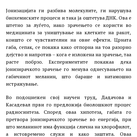
Јонизацијата ги разбива молекулите, ги нарушува
биохемиските процеси и така ја оштетува ДНК. Ова е
штетно за луѓето, иако зрачењето се користи во
медицината за уништување на клетките на ракот,
коишто се чувствителни на овие ефекти. Црната
габа, сепак, се покажа како отпорна на тоа разорно
дејство и напротив – кога е изложена на зрачење, таа
расте побрзо. Експериментите покажаа дека
јонизирачкото зрачење го менува однесувањето на
габичниот меланин, што бараше и натамошно
истражување.
Во подоцнежен свој научен труд, Дадачова и
Касадевал први го предложија биолошкиот процес
радиосинтеза. Според оваа хипотеза, габата го
претвора јонизирачкото зрачење во енергија, при
што меланинот има функција слична на хлорофилот,
а истовремено служи и како заштита. Оваа