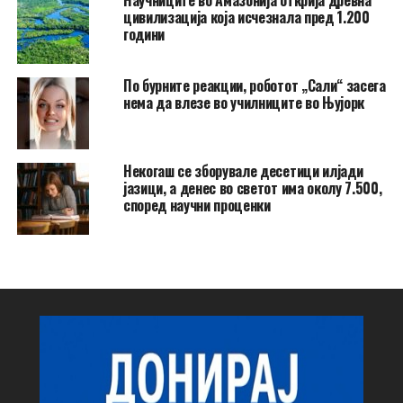
Научниците во Амазонија открија древна
цивилизација која исчезнала пред 1.200
години
По бурните реакции, роботот „Сали“ засега
нема да влезе во училниците во Њујорк
Некогаш се зборувале десетици илјади
јазици, а денес во светот има околу 7.500,
според научни проценки