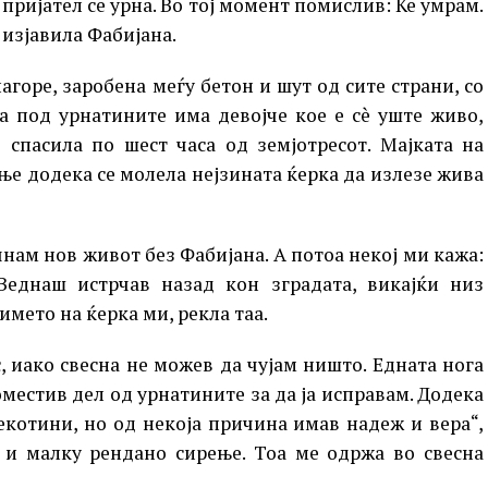
 пријател се урна. Во тој момент помислив: Ќе умрам.
 изјавила Фабијана.
горе, заробена меѓу бетон и шут од сите страни, со
ка под урнатините има девојче кое е сè уште живо,
 спасила по шест часа од земјотресот. Мајката на
е додека се молела нејзината ќерка да излезе жива
чнам нов живот без Фабијана. А потоа некој ми кажа:
 Веднаш истрчав назад кон зградата, викајќи низ
името на ќерка ми, рекла таа.
, иако свесна не можев да чујам ништо. Едната нога
местив дел од урнатините за да ја исправам. Додека
секотини, но од некоја причина имав надеж и вера“,
 и малку рендано сирење. Тоа ме одржа во свесна