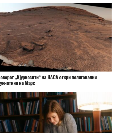
оверот „Кјуриосити“ на НАСА откри полигонални
укнатини на Марс