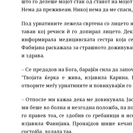
што го делеше мојот стан од станот на мојот
Нема да преживеам. Никој нема да ме спаси,
Под урнатините лежела свртена со лицето на
таван кој речиси ѝ го допирал лицето. Де
информирала медицинската сестра која се
Фабијана раскажала за страшното доживувањ
и здрава.
– Се предадов на Бога, барајќи сила да запо
’Твојата ќерка е жива, изјавила Карина.
отворите меѓу урнатините и повикувајќи го 
– Отпосле ми кажаа дека ме довикувала. Јас
ми беше во болна и незгодна положба, па по
го правев тоа, се здобив со гребаници и и
изјавила Фанијана. Пронајдов шише кечап
состојба, додала таа.