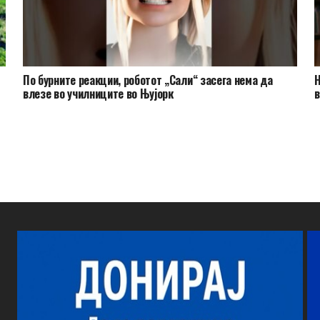
По бурните реакции, роботот „Сали“ засега нема да
Н
влезе во училниците во Њујорк
в