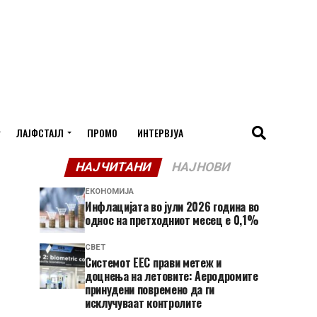
ЛАЈФСТАЈЛ
ПРОМО
ИНТЕРВЈУА
НАЈЧИТАНИ
НАЈНОВИ
ЕКОНОМИЈА
Инфлацијата во јули 2026 година во
однос на претходниот месец е 0,1%
СВЕТ
Системот ЕЕС прави метеж и
доцнења на летовите: Аеродромите
принудени повремено да ги
исклучуваат контролите