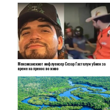
Мексиканскиот инфлуенсер Сезар Гастелум убиен за
време на пренос во живо