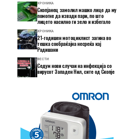
ХРОНИКА
Скопјанец замолил машко лице да му
помогне да извади пари, по што
лицето насилно ги зело и избегало
ХРОНИКА
21-годишен мотоциклист загина во
тешка сообраќајна несреќа кај
Радишани
ВЕСТИ
Седум нови случаи на инфекција со
вирусот Западен Нил, сите од Скопје