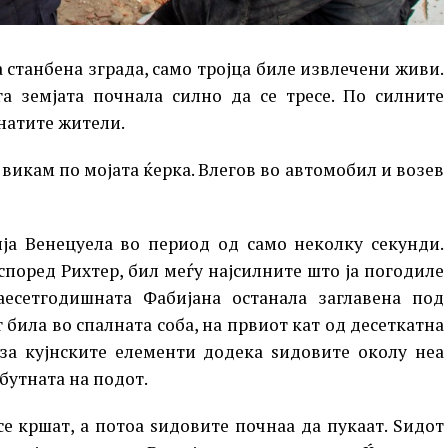
 станбена зграда, само тројца биле извлечени живи.
а земјата почнала силно да се тресе. По силните
анатите жители.
 викам по мојата ќерка. Влегов во автомобил и возев
ија Венецуела во период од само неколку секунди.
 според Рихтер, бил меѓу најсилните што ја погодиле
аесетгодишната Фабијана останала заглавена под
 била во спалната соба, на првиот кат од десеткатна
 за кујнските елементи додека ѕидовите околу неа
бутната на подот.
 се кршат, а потоа ѕидовите почнаа да пукаат. Ѕидот