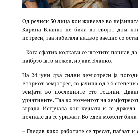
Од речиси 50 лица кои живееле во нејзината
Карина Бланко не била во својот дом ког
потреси, таа избегала надвор заедно со ост
– Кога сфатив колкави се штетите почнав да
најбрзо што можев, изјави Бланко.
На 24 јуни два силни земјотреси ја погод
Вториот земјотрес, со јачина од 7,5 степени
земјата во последните сто години. Дван
урнатините. Таа во моментот на земјотресот
зграда. Истрчала кон кујната и се држела
почнале да се уриваат. Во еден момент била 
– Гледав како работите се тресат, паѓаат и