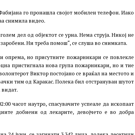
 Фабијана го пронашла својот мобилен телефон. Иако
аа снимила видео.
голем дел од објектот се урна. Нема струја. Никој не
е заробени. Ни треба помош“, се слуша во снимката.
 и опрема, но присутните пожарникари се повлекле
оцна пристигнала нова група пожарникари, но и тие
 волонтерот Виктор постојано се враќал на местото и
вачки тим од Каракас. Полека бил отстрануван шутот
 видат.
2:00 часот наутро, спасувачите успеале да ископаат
циите добиени од лекарите, девојчето е во добра
на 24 јуни, се загинати 3.342 лица, додека десетици