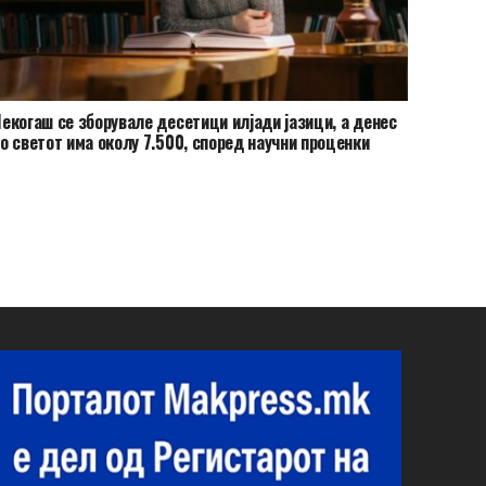
екогаш се зборувале десетици илјади јазици, а денес
о светот има околу 7.500, според научни проценки