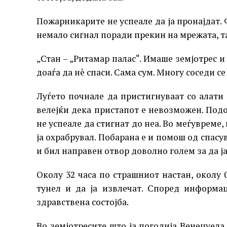
Пожарникарите не успеале да ја пронајдат.
немало сигнал поради прекин на мрежата, т
„Стан – „Ритамар палас“. Имаше земјотрес и 
доаѓа да нè спаси. Сама сум. Многу соседи с
Луѓето почнале да пристигнуваат со алати
велејќи дека пристапот е невозможен. Под
не успеале да стигнат до неа. Во меѓувреме,
ја охрабрувал. Побарана е и помош од спасу
и бил направен отвор доволно голем за да ја
Околу 32 часа по страшниот настан, околу 0
тунел и да ја извлечат. Според информа
здравствена состојба.
Во земјотресите што ја погодија Венецуела 