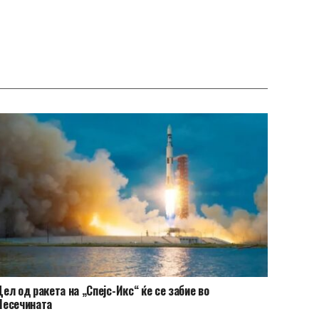
ел од ракета на „Спејс-Икс“ ќе се забие во
Месечината