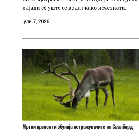
илјади сè уште се водат како исчезнати.
јули 7, 2026
Мртви ирваси ги збунија истражувачите на Свалбард