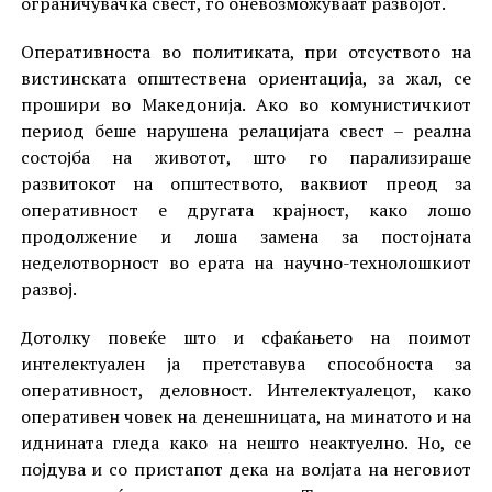
ограничувачка свест, го оневозможуваат развојот.
Оперативноста во политиката, при отсуството на
вистинската општествена ориентација, за жал, се
прошири во Македонија. Ако во комунистичкиот
период беше нарушена релацијата свест – реална
состојба на животот, што го парализираше
развитокот на општеството, ваквиот преод за
оперативност е другата крајност, како лошо
продолжение и лоша замена за постојната
неделотворност во ерата на научно-технолошкиот
развој.
Дотолку повеќе што и сфаќањето на поимот
интелектуален ја претставува способноста за
оперативност, деловност. Интелектуалецот, како
оперативен човек на денешницата, на минатото и на
иднината гледа како на нешто неактуелно. Но, се
појдува и со пристапот дека на волјата на неговиот