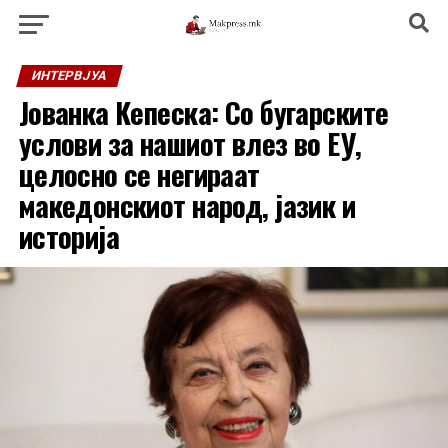
ИНТЕРВЈУА
Јованка Кепеска: Со бугарските
услови за нашиот влез во ЕУ,
целосно се негираат
македонскиот народ, јазик и
историја