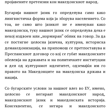
пројавените претензии кон македонскиот народ.
Бугарија нашиот јазик го определува само како
лингвистичка форма која ја зборува населението. Со
тоа, не само што јазикот не е именуван како
македонски, туку нашиот јазик се определува дека е
некој издвоен или „нормиран“ облик на говор. За да
се постигне целосна јазична, културна, историска
демакедонизација, на припомош се претпоставува и
Преспанскиот договор со кој се губат македонските
обележја на државата и на политичките институции
и дел од културниот идентитет, одземајќи им го
правото на Македонците на македонска држава и
нација.
Со бугарските услови за нашиот влез во ЕУ, имено,
целосно се негираат македонскиот народ,
македонскиот јазик и македонската историја.
Консеквентно, се негира и македонското