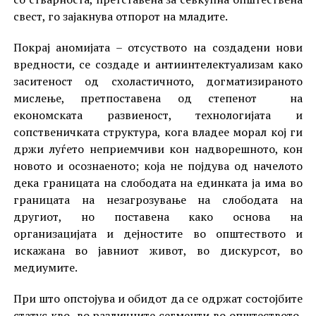
свест, го зајакнува отпорот на младите.
Покрај аномијата – отсуството на создадени нови
вредности, се создаде и антиинтелектуализам како
заситеност од схоластичното, догматизираното
мислење, претпоставена од степенот на
економската развиеност, технологијата и
сопственичката структура, кога владее морал кој ги
држи луѓето неприемчиви кон надворешното, кон
новото и осознаеното; која не појдува од начелото
дека границата на слободата на единката ја има во
границата на незагрозување на слободата на
другиот, но поставена како основа на
организацијата и дејностите во општеството и
искажана во јавниот живот, во дискурсот, во
медиумите.
При што опстојува и обидот да се одржат состојбите
статус кво во различните сегменти во општеството,