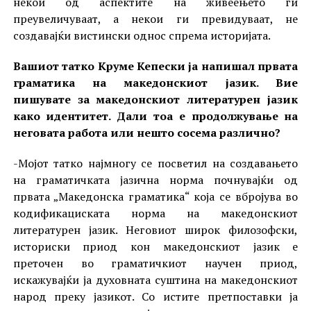
некои од аспектите на живеењето ги
преувеличуваат, а некои ги превидуваат, не
создавајќи вистински однос спрема историјата.
Вашиот татко Круме Кепески ја напишал првата
граматика на македонскиот јазик. Вие
пишувате за македонскиот литературен јазик
како идентитет. Дали тоа е продолжување на
неговата работа или нешто сосема различно?
-Мојот татко најмногу се посветил на создавањето
на граматичката јазична норма почнувајќи од
првата „Македонска граматика“ која се вбројува во
кодификациската норма на македонскиот
литературен јазик. Неговиот широк филозофски,
историски приод кон македонскиот јазик е
преточен во граматичкиот научен приод,
искажувајќи ја духовната суштина на македонскиот
народ преку јазикот. Со истите претпоставки ја