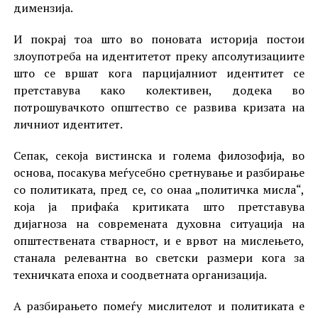
димензија.
И покрај тоа што во поновата историја постои
злоупотреба на идентитетот преку апсолутизациите
што се вршат кога парцијалниот идентитет се
претставува како колективен, додека во
потрошувачкото општество се развива кризата на
личниот идентитет.
Сепак, секоја вистинска и голема филозофија, во
основа, посакува меѓусебно сретнување и разбирање
со политиката, пред се, со онаа „политичка мисла“,
која ја прифаќа критиката што претставува
дијагноза на современата духовна ситуација на
општествената стварност, и е врвот на мислењето,
станала релевантна во светски размери кога за
техничката епоха и соодветната организација.
А разбирањето помеѓу мислителот и политиката е