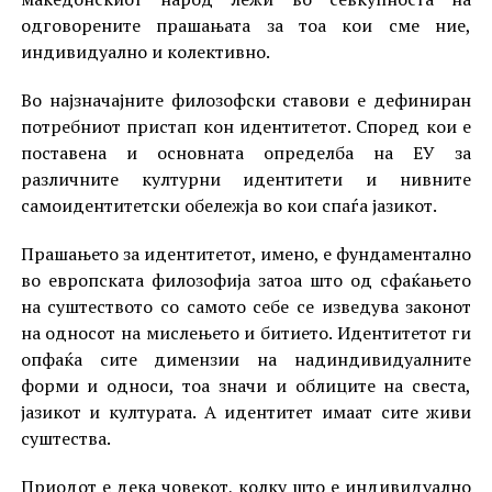
одговорените прашањата за тоа кои сме ние,
индивидуално и колективно.
Во најзначајните филозофски ставови е дефиниран
потребниот пристап кон идентитетот. Според кои е
поставена и основната определба на ЕУ за
различните културни идентитети и нивните
самоидентитетски обележја во кои спаѓа јазикот.
Прашањето за идентитетот, имено, е фундаментално
во европската филозофија затоа што од сфаќањето
на суштеството со самото себе се изведува законот
на односот на мислењето и битието. Идентитетот ги
опфаќа сите димензии на надиндивидуалните
форми и односи, тоа значи и облиците на свеста,
јазикот и културата. А идентитет имаат сите живи
суштества.
Приодот е дека човекот, колку што е индивидуално