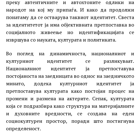
преку автентичните и автохтоните одлики на
народот на кој му припаѓа. И како да продолжи
понатаму да се остварува таквиот идентитет. Свеста
за идентитетот ја има објективната претпоставка во
социјалното живеење но идентификацијата се
извршува со науката, културата и политиката.
Во поглед на динамичноста, националниот и
културниот идентитет се разликуваат.
Националниот идентитет ја претпоставува
постојаноста на заедницата во однос на заедничкото
минато, додека културниот идентитет ја
претпоставува културата како постојан процес на
промени и размена на актерите. Сепак, културата
која се подразбира како структура на материјалните
и духовните вредности, се создава на еден
социокултурен простор, поради што постигнува
определеност.