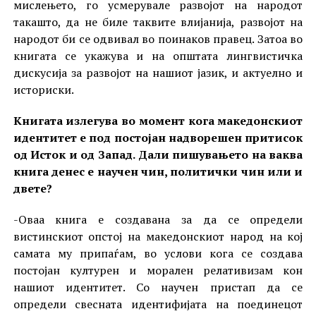
мислењето, го усмерувале развојот на народот
такашто, да не биле таквите влијанија, развојот на
народот би се одвивал во поинаков правец. Затоа во
книгата се укажува и на општата лингвистичка
дискусија за развојот на нашиот јазик, и актуелно и
историски.
Книгата излегува во момент кога македонскиот
идентитет е под постојан надворешен притисок
од Исток и од Запад. Дали пишувањето на ваква
книга денес е научен чин, политички чин или и
двете?
-Оваа книга е создавана за да се определи
вистинскиот опстој на македонскиот народ на кој
самата му припаѓам, во услови кога се создава
постојан културен и морален релативизам кон
нашиот идентитет. Со научен пристап да се
определи свесната идентифијата на поединецот