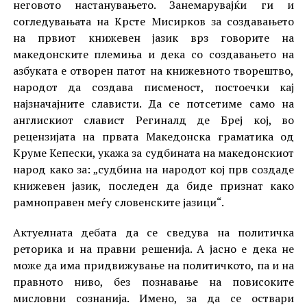
неговото настанувањето. Занемарувајќи ги и
согледувањата на Крсте Мисирков за создавањето
на првиот книжевен јазик врз говорите на
македонските племиња и дека со создавањето на
азбуката е отворен патот на книжевното творештво,
народот да создава писменост, постоечки кај
најзначајните слависти. Да се потсетиме само на
англискиот славист Региналд де Бреј кој, во
рецензијата на првата Македонска граматика од
Круме Кепески, укажа за судбината на македонскиот
народ како за: „судбина на народот кој прв создаде
книжевен јазик, последен да биде признат како
рамноправен меѓу словенските јазици“.
Актуелната дебата да се сведува на политичка
реторика и на правни решенија. А јасно е дека не
може да има придвижување на политичкото, па и на
правното ниво, без познавање на повисоките
мисловни сознанија. Имено, за да се оствари