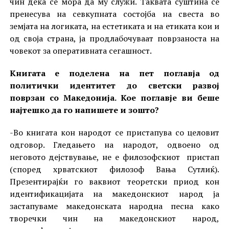
чин дека сé мора да му служи. Таквата суштина се
пренесува на севкупната состојба на свеста во
земјата на логиката, на естетиката и на етиката кои и
од своја страна, ја продлабочуваат поврзаноста на
човекот за оперативната сегашност.
Книгата е поделена на пет поглавја од
политички идентитет до светски развој
поврзан со Македонија. Кое поглавје ви беше
најтешко да го напишете и зошто?
-Во книгата кон народот се пристапува со целовит
одговор. Гледањето на народот, одвоено од
неговото дејствување, не е филозофскиот пристап
(според хрватскиот филозоф Вања Сутлиќ).
Презентирајќи го ваквиот теоретски приод кон
идентификацијата на македонскиот народ ја
застапуваме македонската народна песна како
творечки чин на македонскиот народ,