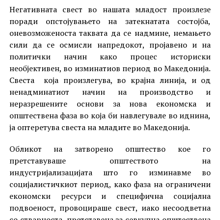
Негативната свест во нашата младост произлезе
поради опстојувањето на затекнатата состојба,
оневозможеноста таквата да се надмине, немањето
сили да се осмисли напредокот, пројавено и на
политички начин како процес историски
необјективен, во изминатиов период во Македонија.
Свеста која произлегува, во крајна линија, и од
ненадминатиот начин на производство и
неразрешените основи за нова економска и
општествена фаза во која би навлегувале во иднина,
ја оптеретува свеста на младите во Македонија.
Обликот на затворено општество кое го
претставуваше општеството на
индустријализацијата што го изминавме во
социјалистичкиот период, како фаза на ограничени
економски ресурси и специфична социјална
подвоеност, провоцираше свест, иако несоодветна
со стварноста, претставена за севкупна општествена