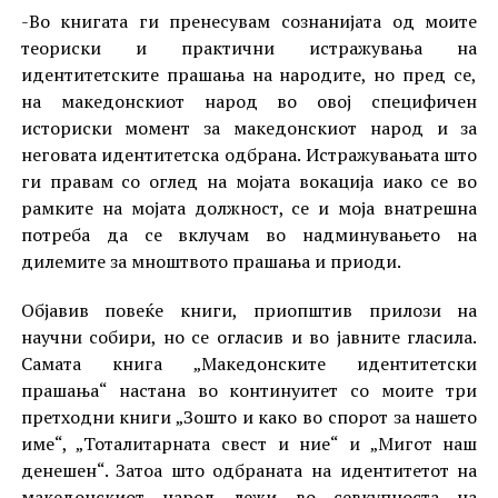
-Во книгата ги пренесувам сознанијата од моите
теориски и практични истражувања на
идентитетските прашања на народите, но пред се,
на македонскиот народ во овој специфичен
историски момент за македонскиот народ и за
неговата идентитетска одбрана. Истражувањата што
ги правам со оглед на мојата вокација иако се во
рамките на мојата должност, се и моја внатрешна
потреба да се вклучам во надминувањето на
дилемите за мноштвото прашања и приоди.
Објавив повеќе книги, приопштив прилози на
научни собири, но се огласив и во јавните гласила.
Самата книга „Македонските идентитетски
прашања“ настана во континуитет со моите три
претходни книги „Зошто и како во спорот за нашето
име“, „Тоталитарната свест и ние“ и „Мигот наш
денешен“. Затоа што одбраната на идентитетот на
македонскиот народ лежи во севкупноста на