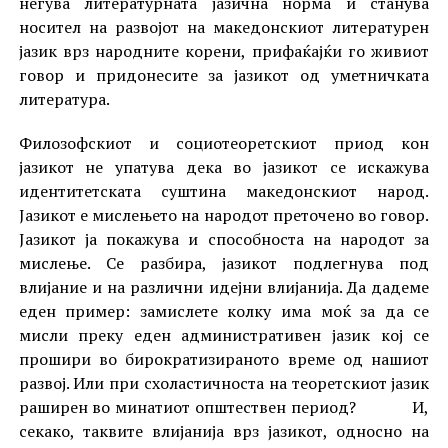
негува литературната јазична норма и станува
носител на развојот на македонскиот литературен
јазик врз народните корени, прифаќајќи го живиот
говор и придонесите за јазикот од уметничката
литература.
Филозофскиот и социотеоретскиот приод кон
јазикот не упатува дека во јазикот се искажува
идентитетската суштина македонскиот народ.
Јазикот е мислењето на народот преточено во говор.
Јазикот ја покажува и способноста на народот за
мислење. Се разбира, јазикот подлегнува под
влијание и на различни идејни влијанија. Да дадеме
еден пример: замислете колку има моќ за да се
мисли преку еден административен јазик кој се
прошири во бирократизираното време од нашиот
развој. Или при схоластичноста на теоретскиот јазик
раширен во минатиот општествен период? И,
секако, таквите влијанија врз јазикот, односно на