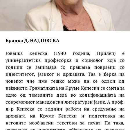
Бранка Д. НАЈДОВСКА
Јованка Кепеска (1940 година, Прилеп) е
универзитетска професорка и социолог која со
години се занимава со прашања поврзани со
идентитетот, јазикот и државата. Таа е ќерка на
човекот чие име тешко може да се одвои од
нејзиното. Граматиката на Круме Кепески се смета за
едно од темелните дела во кодификацијата на
современиот македонски литературен јазик. А проф.
д-р Кепеска со години работи на средување на
архивата на Круме Кепески и подготовка на
неговите необјавени текстови за печат. Па така,
учествува во посмртното објавување на неговите