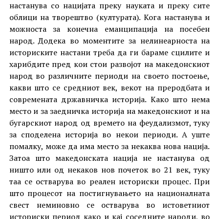
настанува со нацијата преку науката и преку сите
облици на творештво (културата). Кога настанува и
можноста за конечна еманципација на посебен
народ. Додека во моментите за нелинеарноста на
историските настани треба да ги бараме сцилите и
харибдите пред кои стои развојот на македонскиот
народ во различните периоди на своето постоење,
какви што се средниот век, векот на преродбата и
современата државничка историја. Како што нема
место и за заедничка историја на македонскиот и на
бугарскиот народ од времето на феудализмот, туку
за споделена историја во некои периоди. А уште
помалку, може да има место за некаква нова нација.
Затоа што македонската нација не настанува од
ништо или од некаков нов почеток во 21 век, туку
таа се остварува во реален историски процес. При
што процесот на постигнувањето на националната
свест неминовно се остварува во истоветниот
историски период како и кај соседните народи, во