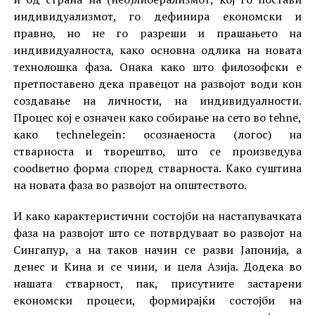
индивидуализмот, го дефинира економски и
правно, но не го разреши и прашањето на
индивидуалноста, како основна одлика на новата
технолошка фаза. Онака како што филозофски е
претпоставено дека правецот на развојот води кон
создавање на личности, на индивидуалности.
Процес кој е означен како собирање на сето во tehne,
како technelegein: осознаеноста (логос) на
стварноста и творештво, што се произведува
сооdветно форма според стварноста. Како суштина
на новата фаза во развојот на општеството.
И како карактеристични состојби на настапувачката
фаза на развојот што се потврдуваат во развојот на
Сингапур, а на таков начин се разви Јапонија, а
денес и Кина и се чини, и цела Азија. Додека во
нашата стварност, пак, присутните застарени
економски процеси, формирајќи состојби на