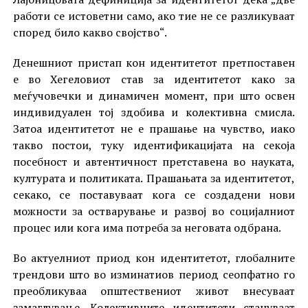
работи се истоветни само, ако тие не се разликуваат
според било какво својство“.
Денешниот пристап кон идентитетот претпоставен
е во Хегеловиот став за идентитетот како за
меѓучовечки и динамичен момент, при што освен
индивидуален тој здобива и колективна смисла.
Затоа идентитетот не е прашање на чувство, иако
такво постои, туку идентификацијата на секоја
посебност и автентичност претставена во науката,
културата и политиката. Прашањата за идентитетот,
секако, се поставуваат кога се создадени нови
можности за остварување и развој во социјалниот
процес или кога има потреба за неговата одбрана.
Во актуелниот приод кон идентитетот, глобалните
трендови што во изминатиов период сеопфатно го
преобликуваа општествениот живот внесуваат
замаглување. Колективните идентитети стануваат