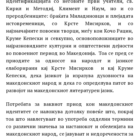
идентификацијата со неговите први учители, св.
Кирил и Методиј, Климент и Наум, но и со
преродбениците: браќата Миладиновци и плејадата
истовременици, со Крсте Мисирков, и со
најзначајните повоени творци, меѓу кои Кочо Рацин,
Круме Кепески и севкупно, основоположниците во
најразновидните културни и општествени дејности
во повоениот период во Македонија. Тоа се пред се
приодите за односот на народот и јазикот
елаборирани кај Крсте Мисирков и кај Круме
Кепески, дека јазикот ја изразува духовноста на
македонскиот народ и дека го определува патот во
развојот на македонскиот литературен јазик.
Потребата за ваквиот приод кон македонскиот
идентитет се наложува дотолку повеќе што, покрај
тоа што навлегуваат во употреба одделни термини
со различни значења за настанокот и обележјата на
македонскиот народ, се јавуваат и недоречености за