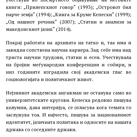
книги: „Прилепскиот говор“ (1993); „Островот бил
парче земја“ (1994); „Книга за Круме Кепески“ (1999);
„Од нашиот речник“ (2007); „Статии и анализи за
македонскиот јазик“ (2014).
Покрај работата на архивата на татко и, таа има и
завидна сопствена научна кариера. Зад себе има над
триста научни трудови, статии и есеи. Учествувала
на бројни меѓународни конференции и собири, и
низ годините изградила свој академски глас во
социологијата и политичкиот живот.
Нејзиниот академски ангажман не останува само во
универзитетските кругови. Кепеска редовно пишува
колумни, дава интервјуа, се огласува кога темата го
заслужува тоа. И најчесто, пишува за националниот
идентитет, јазичната политика и односите на нашата
држава со соседните држави.