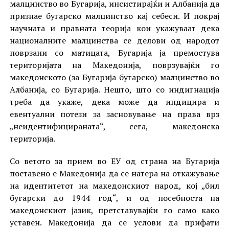
малцинство во Бугарија, инсистирајќи и Албанија да
признае бугарско малцинство кај себеси. И покрај
научната и правната теорија кои укажуваат дека
националните малцинства се делови од народот
поврзани со матицата, Бугарија ја премостува
територијата на Македонија, поврзувајќи го
македонското (за Бугарија бугарско) малцинство во
Албанија, со Бугарија. Нешто, што со индигнација
треба да укаже, дека може да индицира и
евентуални потези за засновување на права врз
„неидентифицираната“, сега, македонска
територија.
Со ветото за прием во ЕУ од страна на Бугарија
поставено е Македонија да се натера на откажување
на идентитетот на македонскиот народ, кој „бил
бугарски до 1944 год“, и од посебноста на
македонскиот јазик, претставувајќи го само како
уставен. Македонија да се услови да прифати