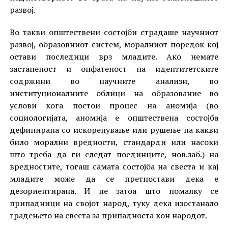
развој.
Во такви општествени состојби страдаше научниот
развој, образовниот систем, моралниот поредок кој
остави последици врз младите. Ако немате
застапеност и опфатеност на идентитетските
содржини во научните анализи, во
институционалните облици на образование во
услови кога постои процес на аномија (во
социологијата, аномија е општествена состојба
дефинирана со искоренување или рушење на какви
било морални вредности, стандарди или насоки
што треба да ги следат поединците, нов.заб.) на
вредностите, тогаш самата состојба на свеста и кај
младите може да се претпостави дека е
дезориентирана. И не затоа што помалку се
припадници на својот народ, туку дека изостанало
градењето на свеста за припадноста кон народот.