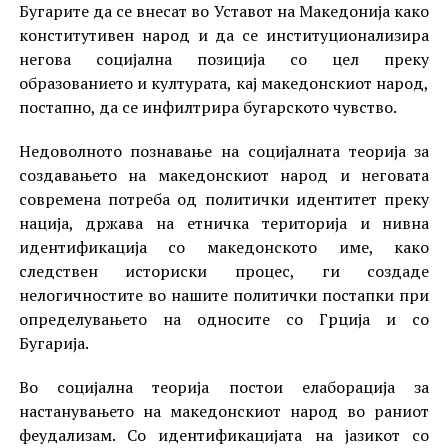
Бугарите да се внесат во Уставот на Македонија како
конститутивен народ и да се институционализира
негова социјална позиција со цел преку
образованието и културата, кај македонскиот народ,
постапно, да се инфилтрира бугарското чувство.
Недоволното познавање на социјалната теорија за
создавањето на македонскиот народ и неговата
современа потреба од политички идентитет преку
нација, држава на етничка територија и нивна
идентификација со македонското име, како
следствен историски процес, ги создаде
нелогичностите во нашите политички постапки при
определувањето на односите со Грција и со
Бугарија.
Во социјална теорија постои елаборација за
настанувањето на македонскиот народ во раниот
феудализам. Со идентификацијата на јазикот со