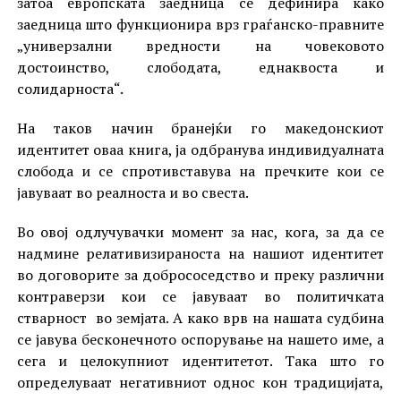
затоа европската заедница се дефинира како
заедница што функционира врз граѓанско-правните
„универзални вредности на човековото
достоинство, слободата, еднаквоста и
солидарноста“.
На таков начин бранејќи го македонскиот
идентитет оваа книга, ја одбранува индивидуалната
слобода и се спротивставува на пречките кои се
јавуваат во реалноста и во свеста.
Во овој одлучувачки момент за нас, кога, за да се
надмине релативизираноста на нашиот идентитет
во договорите за добрососедство и преку различни
контраверзи кои се јавуваат во политичката
стварност во земјата. А како врв на нашата судбина
се јавува бесконечното оспорување на нашето име, а
сега и целокупниот идентитетот. Така што го
определуваат негативниот однос кон традицијата,