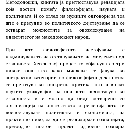
Методолошки, книгата ја претпоставува релацијата
која постои помеѓу филозофијата, науката и
политиката. И со оглед на нужните одговори за тоа
што е пресудно во политичкото дејствување да се
остварат можностите за овозможување на
идентитетот на македонскиот народ.
При што филозофското настојување е
надминувањето на отстапувањето на мислењето од
стварноста. Хегел овој процес го објаснува со три
нивоа: она што како мислење се јавува во
апстрактни категории во филозофијата дека потоа
се преточува во конкретна критика што ја вршат
науките укажувајќи на она што недостасува во
стварноста и е можно да биде остварено со
организација на општеството и решенија што ги
воспоставуваат политиката и економијата, на
практично ниво, за да се реализираат сознанијата,
претходно постои проект односно сознајна