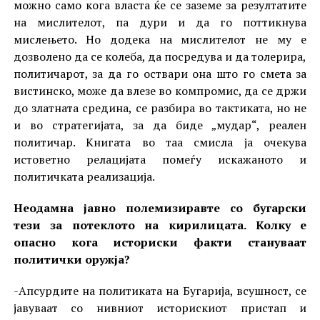
можно само кога власта ќе се заземе за резултатите
на мислителот, па дури и да го поттикнува
мислењето. Но додека на мислителот не му е
дозволено да се колеба, да посредува и да толерира,
политичарот, за да го оствари она што го смета за
вистинско, може да влезе во компромис, да се држи
до златната средина, се разбира во тактиката, но не
и во стратегијата, за да биде „мудар“, реален
политичар. Книгата во таа смисла ја очекува
истоветно релацијата помеѓу искажаното и
политичката реализација.
Неодамна јавно полемизиравте со бугарски
тези за потеклото на кирилицата. Колку е
опасно кога историски факти стануваат
политички оружја?
-Апсурдите на политиката на Бугарија, всушност, се
јавуваат со нивниот историскиот пристап и