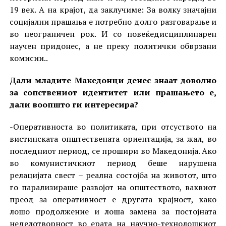
19 век. А на крајот, да заклучиме: За волку значајни
социјални прашања е потребно долго разговарање и
во неограничен рок. И со повеќедисциплинарен
научен придонес, а не преку политички обврзани
комисии..
Дали младите Македонци денес знаат доволно
за сопствениот идентитет или прашањето е,
дали воопшто ги интересира?
-Оперативноста во политиката, при отсуството на
вистинската општествената ориентација, за жал, во
последниот период, се прошири во Македонија. Ако
во комунистичкиот период беше нарушена
релацијата свест – реална состојба на животот, што
го парализираше развојот на општеството, ваквиот
преод за оперативност е другата крајност, како
лошо продолжение и лоша замена за постојната
неделотворност во ерата на научно-технолошкиот