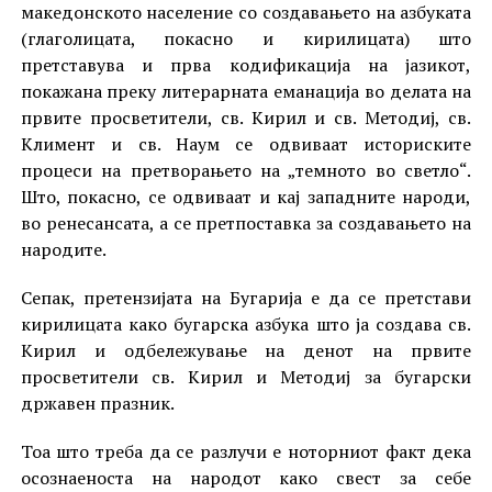
македонското население со создавањето на азбуката
(глаголицата, покасно и кирилицата) што
претставува и прва кодификација на јазикот,
покажана преку литерарната еманација во делата на
првите просветители, св. Кирил и св. Методиј, св.
Климент и св. Наум се одвиваат историските
процеси на претворањето на „темното во светло“.
Што, покасно, се одвиваат и кај западните народи,
во ренесансата, а се претпоставка за создавањето на
народите.
Сепак, претензијата на Бугарија е да се претстави
кирилицата како бугарска азбука што ја создава св.
Кирил и одбележување на денот на првите
просветители св. Кирил и Методиј за бугарски
државен празник.
Тоа што треба да се разлучи е ноторниот факт дека
осознаеноста на народот како свест за себе