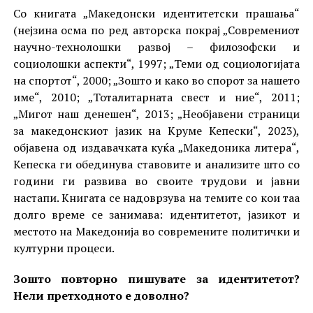
Со книгата „Македонски идентитетски прашања“
(нејзина осма по ред авторска покрај „Современиот
научно-технолошки развој – филозофски и
социолошки аспекти“, 1997; „Теми од социологијата
на спортот“, 2000; „Зошто и како во спорот за нашето
име“, 2010; „Тоталитарната свест и ние“, 2011;
„Мигот наш денешен“, 2013; „Необјавени страници
за македонскиот јазик на Круме Кепески“, 2023),
објавена од издавачката куќа „Македоника литера“,
Кепеска ги обединува ставовите и анализите што со
години ги развива во своите трудови и јавни
настапи. Книгата се надоврзува на темите со кои таа
долго време се занимава: идентитетот, јазикот и
местото на Македонија во современите политички и
културни процеси.
Зошто повторно пишувате за идентитетот?
Нели претходното е доволно?