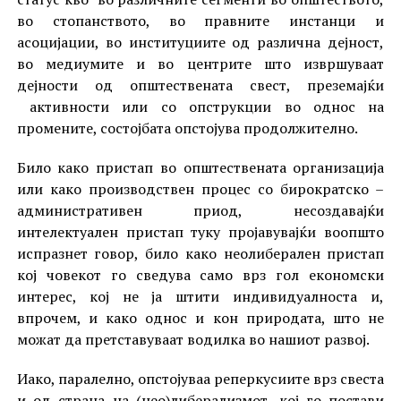
во стопанството, во правните инстанци и
асоцијации, во институциите од различна дејност,
во медиумите и во центрите што извршуваат
дејности од општествената свест, преземајќи
активности или со опструкции во однос на
промените, состојбата опстојува продолжително.
Било како пристап во општествената организација
или како производствен процес со бирократско –
административен приод, несоздавајќи
интелектуален пристап туку пројавувајќи воопшто
испразнет говор, било како неолиберален пристап
кој човекот го сведува само врз гол економски
интерес, кој не ја штити индивидуалноста и,
впрочем, и како однос и кон природата, што не
можат да претставуваат водилка во нашиот развој.
Иако, паралелно, опстојуваа реперкусиите врз свеста
и од страна на (нео)либерализмот, кој го постави