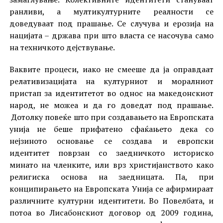
ранливи, а мултикултурните реалности се
доведуваат под прашање. Се случува и ерозија на
нацијата – држава при што власта се насочува само
на техничкото дејствување.
Ваквите процеси, иако не смееше да ја оправдаат
релативизацијата на културниот и моралниот
пристап за идентитетот во однос на македонскиот
народ, не можеа и да го доведат под прашање.
Дотолку повеќе што при создавањето на Европската
унија не беше прифатено сфаќањето дека со
нејзиното основање се создава и европски
идентитет поврзан со заедничкото историско
минато на членките, или врз христијанството како
религиска основа на заедницата. Па, при
конципирањето на Европската Унија се афирмираат
различните културни идентитети. Во Повелбата, и
потоа во Лисабонскиот договор од 2009 година,