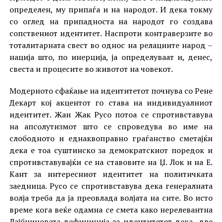
определен, му припаѓа и на народот. И дека токму
со оглед на припадноста на народот го создава
сопствениот идентитет. Наспроти контраверзите во
тоталитарната свест во однос на релациите народ –
нација што, по инерција, ја определуваат и, денес,
свеста и процесите во животот на човекот.
Модерното сфаќање на идентитетот почнува со Рене
Декарт кој акцентот го става на индивидуалниот
идентитет. Жан Жак Русо потоа се спротивставува
на апсолутизмот што се спроведува во име на
слободното и еднаквоправно граѓанство сметајќи
дека е тоа суштинско за демократскиот поредок и
спротивставувајќи се на ставовите на Џ. Лок и на Е.
Кант за интересниот идентитет на политичката
заедница. Русо се спротивставува дека генералната
волја треба да ја преовлада волјата на сите. Во исто
време кога веќе одамна се смета како нерелевантна
Лајбницовата дефиниција за идентитетот дека „две