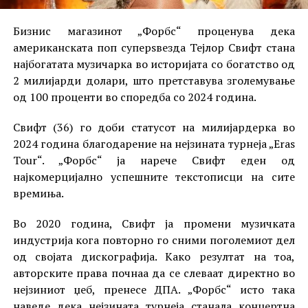
Бизнис магазинот „Форбс“ проценува дека
американската поп суперѕвезда Тејлор Свифт стана
најбогатата музичарка во историјата со богатство од
2 милијарди долари, што претставува зголемување
од 100 проценти во споредба со 2024 година.
Свифт (36) го доби статусот на милијардерка во
2024 година благодарение на нејзината турнеја „Eras
Tour“. „Форбс“ ја нарече Свифт еден од
најкомерцијално успешните текстописци на сите
времиња.
Во 2020 година, Свифт ја промени музичката
индустрија кога повторно го сними поголемиот дел
од својата дискографија. Како резултат на тоа,
авторските права почнаа да се слеваат директно во
нејзиниот џеб, пренесе ДПА. „Форбс“ исто така
наведе дека нејзината турнеја станала концертна