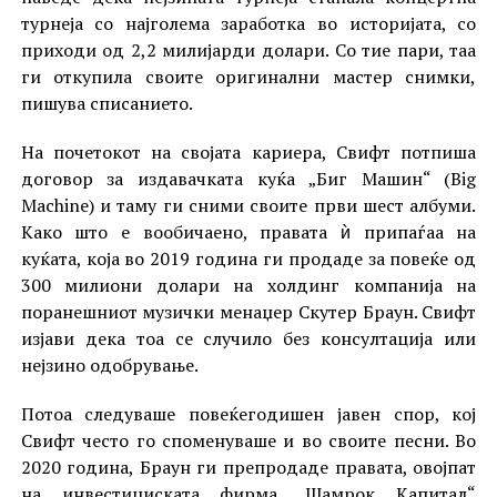
турнеја со најголема заработка во историјата, со
приходи од 2,2 милијарди долари. Со тие пари, таа
ги откупила своите оригинални мастер снимки,
пишува списанието.
На почетокот на својата кариера, Свифт потпиша
договор за издавачката куќа „Биг Машин“ (Big
Machine) и таму ги сними своите први шест албуми.
Како што е вообичаено, правата ѝ припаѓаа на
куќата, која во 2019 година ги продаде за повеќе од
300 милиони долари на холдинг компанија на
поранешниот музички менаџер Скутер Браун. Свифт
изјави дека тоа се случило без консултација или
нејзино одобрување.
Потоа следуваше повеќегодишен јавен спор, кој
Свифт често го споменуваше и во своите песни. Во
2020 година, Браун ги препродаде правата, овојпат
на инвестициската фирма „Шамрок Капитал“