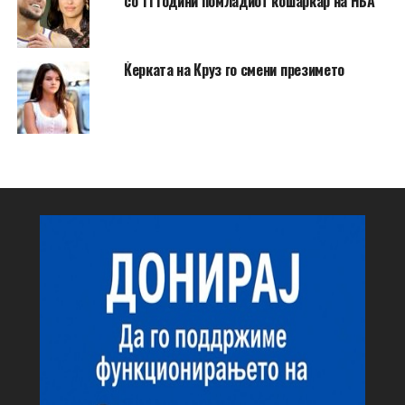
со 11 години помладиот кошаркар на НБА
Ќерката на Круз го смени презимето