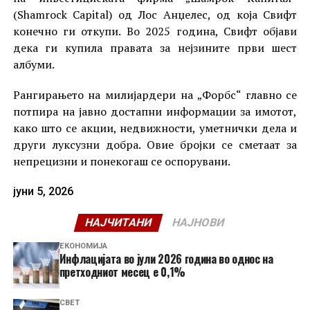
(Shamrock Capital) од Лос Анџелес, од која Свифт
конечно ги откупи. Во 2025 година, Свифт објави
дека ги купила правата за нејзините први шест
албуми.
Рангирањето на милијардери на „Форбс“ главно се
потпира на јавно достапни информации за имотот,
како што се акции, недвижности, уметнички дела и
други луксузни добра. Овие бројки се сметаат за
непрецизни и понекогаш се оспорувани.
јуни 5, 2026
НАЈЧИТАНИ
НАЈНОВИ
ЕКОНОМИЈА
Инфлацијата во јули 2026 година во однос на
претходниот месец е 0,1%
СВЕТ