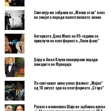
Сингапур им забрани на „Масив атак“ влез
во земјата поради палестинското знаме
Актерката Дона Милс на 85-години се
приклучи на платформата „Онли фанс“
Џорџ и Амал Клуни евакуирани поради
пожарите во Франција
По светскиот кино успех филмот „Мајкл“
од 10 август оди на платформата „Старз“
Руската манекенка Шајк во љубовна врска