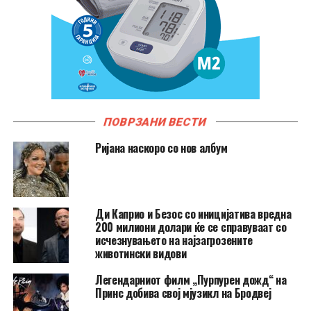
ПОВРЗАНИ ВЕСТИ
Ријана наскоро со нов албум
Ди Каприо и Безос со иницијатива вредна
200 милиони долари ќе се справуваат со
исчезнувањето на најзагрозените
животински видови
Легендарниот филм „Пурпурен дожд“ на
Принс добива свој мјузикл на Бродвеј