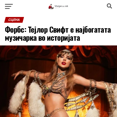
СЦЕНА
Форбс: Тејлор Свифт е најбогатата
музичарка во историјата