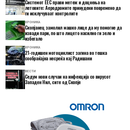
Системот ЕЕС прави метеж и доцнења на
летовите: Аеродромите принудени повремено да
ги исклучуваат контролите
ХРОНИКА
Скопјанец замолил машко лице да му помогне да
извади пари, по што лицето насилно ги зело и
избегало
ХРОНИКА
21-годишен мотоциклист загина во тешка
сообраќајна несреќа кај Радишани
ВЕСТИ
Седум нови случаи на инфекција со вирусот
Западен Нил, сите од Скопје