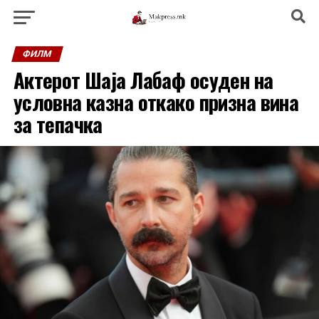
ФИЛМ
Актерот Шаја Лабаф осуден на
условна казна откако призна вина
за тепачка