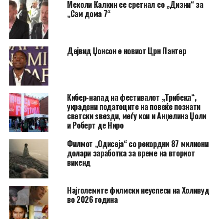
Меколи Калкин се сретнал со „Дизни“ за
„Сам дома 7“
Дејвид Џонсон е новиот Црн Пантер
Кибер-напад на фестивалот „Трибека“,
украдени податоците на повеќе познати
светски ѕвезди, меѓу кои и Анџелина Џоли
и Роберт де Ниро
Филмот „Одисеја“ со рекордни 87 милиони
долари заработка за време на вториот
викенд
Најголемите филмски неуспеси на Холивуд
во 2026 година