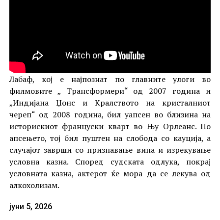
Лабаф, кој е најпознат по главните улоги во
филмовите „ Трансформери“ од 2007 година и
„Индијана Џонс и Кралството на кристалниот
череп“ од 2008 година, бил уапсен во близина на
историскиот француски кварт во Њу Орлеанс. По
апсењето, тој бил пуштен на слобода со кауција, а
случајот заврши со признавање вина и изрекување
условна казна. Според судската одлука, покрај
условната казна, актерот ќе мора да се лекува од
алкохолизам.
јуни 5, 2026