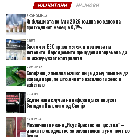
НАЈЧИТАНИ
НАЈНОВИ
ЕКОНОМИЈА
Инфлацијата во јули 2026 година во однос на
претходниот месец е 0,1%
СВЕТ
Системот ЕЕС прави метеж и доцнења на
летовите: Аеродромите принудени повремено да
ги исклучуваат контролите
ХРОНИКА
Скопјанец замолил машко лице да му помогне да
извади пари, по што лицето насилно ги зело и
избегало
ВЕСТИ
Седум нови случаи на инфекција со вирусот
Западен Нил, сите од Скопје
КУЛТУРА
Мозаичната икона „Исус Христос на престол“ –
уникатно сведоштво за византиската уметност во
Охрид