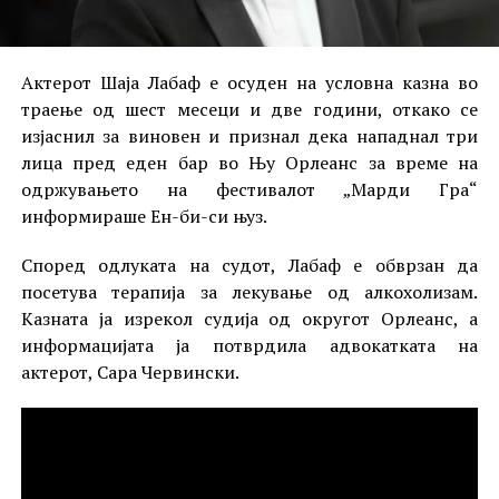
Актерот Шаја Лабаф е осуден на условна казна во
траење од шест месеци и две години, откако се
изјаснил за виновен и признал дека нападнал три
лица пред еден бар во Њу Орлеанс за време на
одржувањето на фестивалот „Марди Гра“
информираше Ен-би-си њуз.
Според одлуката на судот, Лабаф е обврзан да
посетува терапија за лекување од алкохолизам.
Казната ја изрекол судија од округот Орлеанс, а
информацијата ја потврдила адвокатката на
актерот, Сара Червински.