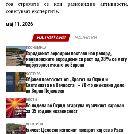
тоа стремете се кон разновидни активности,
советуваат експертите.
мај 11, 2026
НАЈЧИТАНИ
НАЈНОВИ
ЕКОНОМИЈА
Охридскиот аеродром постави нов рекорд,
македонските аеродроми со раст од 28% се меѓу
најбрзорастечките во Европа
КУЛТУРА
Објавен поетскиот еп „Крстот на Охрид и
Светлината на Вечноста“ – 70-то книжевно дело
на Зоран Пејковски
ВЕСТИ
Во недела во Охрид стартува музичкиот караван
за 35 години независност
ОПШТИНИ
Јанчев: Целосно изгаснат пожарот кај село Раец