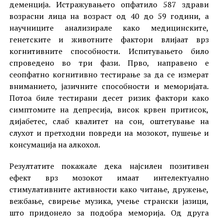
деменција. Истражувањето опфатило 587 здрави
возрасни лица на возраст од 40 до 59 години, а
научниците анализирале како медицинските,
генетските и животните фактори влијаат врз
когнитивните способности. Испитувањето било
спроведено во три фази. Прво, направено е
сеопфатно когнитивно тестирање за да се измерат
вниманието, јазичните способности и меморијата.
Потоа биле тестирани десет ризик фактори како
симптомите на депресија, висок крвен притисок,
дијабетес, слаб квалитет на сон, оштетување на
слухот и претходни повреди на мозокот, пушење и
консумација на алкохол.
Резултатите покажале дека најсилен позитивен
ефект врз мозокот имаат интелектуално
стимулативните активности како читање, дружење,
вежбање, свирење музика, учење странски јазици,
што придонело за подобра меморија. Од друга