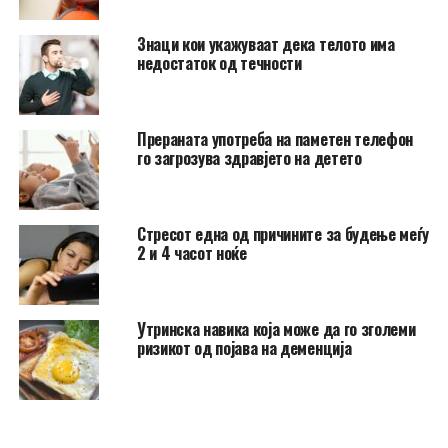
Знаци кои укажуваат дека телото има
недостаток од течности
Прераната употреба на паметен телефон
го загрозува здравјето на детето
Стресот една од причините за будење меѓу
2 и 4 часот ноќе
Утринска навика која може да го зголеми
ризикот од појава на деменција