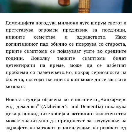
Деменцијата погодува милиони луѓе ширум светот и
претставува огромен предизвик за поединци,
нивните семејства и здравството. Иако
когнитивниот пад обично се поврзува со староста,
првите симптоми се појавуваат уште во средните
години. Доколку таквите симптоми бидат
детектирани на време, може да се избегнат
проблеми со паметењето.Но, покрај сериозноста на
болеста, постојат начини со кои може да се заштити
мозокот.
Новата студија објавена во списанието „Алцхајмерс
енд деменша“ (Alzheimer’s and Dementia) покажува
дека разновидните хобија и активниот животен стил
можат значително да придонесат за зачувување на
здравјето на мозокот и намалување на ризикот од