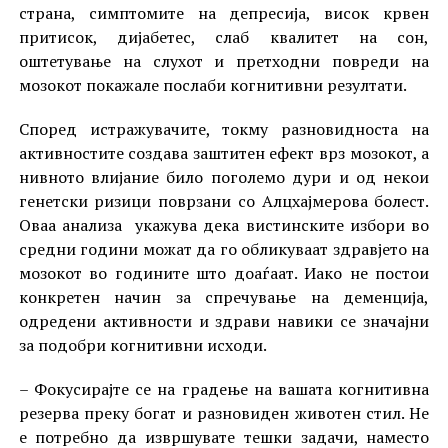
страна, симптомите на депресија, висок крвен
притисок, дијабетес, слаб квалитет на сон,
оштетување на слухот и претходни повреди на
мозокот покажале послаби когнитивни резултати.
Според истражувачите, токму разновидноста на
активностите создава заштитен ефект врз мозокот, а
нивното влијание било поголемо дури и од некои
генетски ризици поврзани со Алцхајмерова болест.
Оваа анализа укажува дека вистинските избори во
средни години можат да го обликуваат здравјето на
мозокот во годините што доаѓаат. Иако не постои
конкретен начин за спречување на деменција,
одредени активности и здрави навики се значајни
за подобри когнитивни исходи.
– Фокусирајте се на градење на вашата когнитивна
резерва преку богат и разновиден животен стил. Не
е потребно да извршувате тешки задачи, наместо