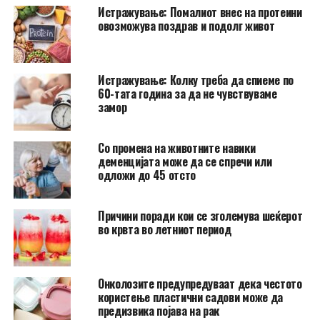
Истражување: Помалиот внес на протеини
овозможува поздрав и подолг живот
Истражување: Колку треба да спиеме по
60-тата година за да не чувствуваме
замор
Со промена на животните навики
деменцијата може да се спречи или
одложи до 45 отсто
Причини поради кои се зголемува шеќерот
во крвта во летниот период
Онколозите предупредуваат дека честото
користење пластични садови може да
предизвика појава на рак