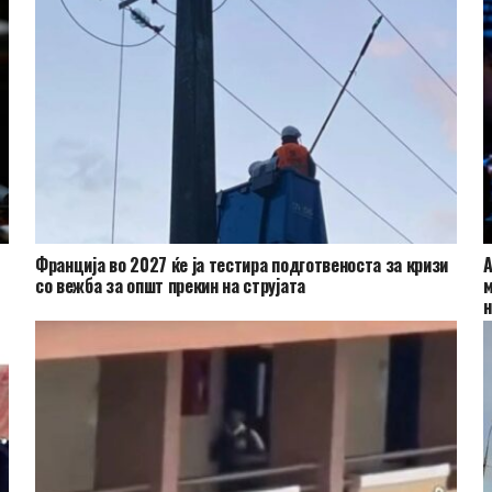
Франција во 2027 ќе ја тестира подготвеноста за кризи
А
со вежба за општ прекин на струјата
м
н