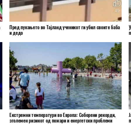
а
Пред пукањето во Тајланд ученикот ги убил своите баба
У
и дедо
п
Екстремни температури во Европа: Соборени рекорди,
Ј
зголемен ризикот од пожари и енергетски проблеми
п