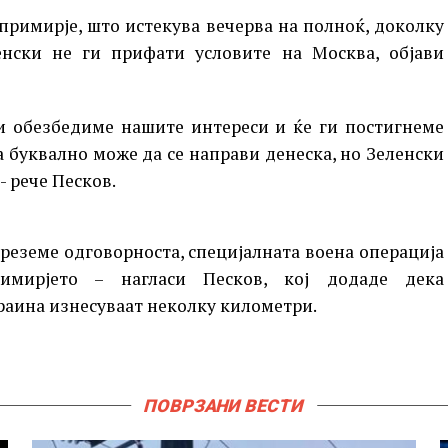
примирје, што истекува вечерва на полноќ, доколку
нски не ги прифати условите на Москва, објави
и обезбедиме нашите интереси и ќе ги постигнеме
а буквално може да се направи денеска, но Зеленски
 рече Песков.
преземе одговорноста, специјалната воена операција
мирјето – нагласи Песков, кој додаде дека
краина изнесуваат неколку километри.
ПОВРЗАНИ ВЕСТИ