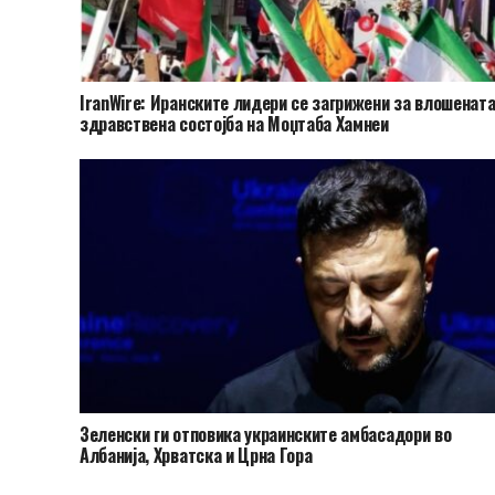
IranWire: Иранските лидери се загрижени за влошенат
здравствена состојба на Моџтаба Хамнеи
Зеленски ги отповика украинските амбасадори во
Албанија, Хрватска и Црна Гора