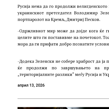
Русија нема да го продолжи велигденското 
украинскиот претседател Володимир Зеле
портпаролот на Кремљ, Дмитриј Песков.
-Одржливиот мир може да дојде кога ќе г
целите што ги поставивме на почетокот. То
мора да ги прифати добро познатите услови-
-Додека Зеленски не собере храброст да ја 
ќе продолжи по завршувањето на при
„територијалните разлики“ меѓу Русија и У
април 13, 2026