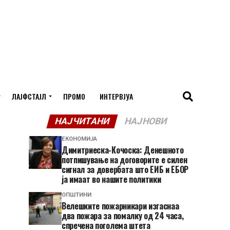
ЛАЈФСТАЈЛ
ПРОМО
ИНТЕРВЈУА
НАЈЧИТАНИ
НАЈНОВИ
ЕКОНОМИЈА
Димитриеска-Кочоска: Денешното
потпишување на договорите е силен
сигнал за довербата што ЕИБ и ЕБОР
ја имаат во нашите политики
ОПШТИНИ
Велешките пожарникари изгаснаа
два пожара за помалку од 24 часа,
спречена поголема штета