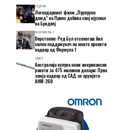
СЦЕНА
Легендарниот филм „Пурпурен
дожд“ на Принс добива свој мјузикл
на Бродвеј
ФОРМУЛА 1
Верстапен: Ред Бул отсекогаш бил
силен поддржувач на моите проекти
надвор од Формула 1
СВЕТ
Австралија купува нови американски
ракети за 475 милиони долари: Прва
земја надвор од САД со оружјето
АИМ-260