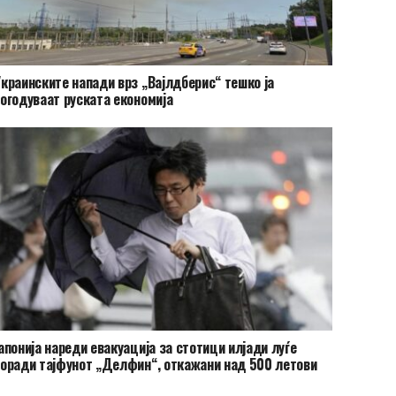
краинските напади врз „Вајлдберис“ тешко ја
огодуваат руската економија
апонија нареди евакуација за стотици илјади луѓе
оради тајфунот „Делфин“, откажани над 500 летови