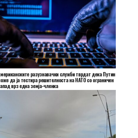
мериканските разузнавачки служби тврдат дека Путин
оже да ја тестира решителноста на НАТО со ограничен
апад врз една земја-членка