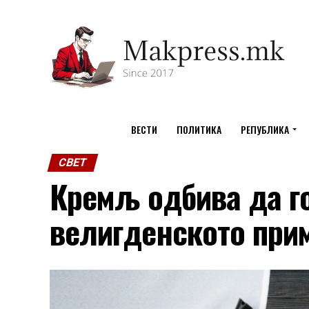
ВЕСТИ
ПОЛИТИКА
РЕПУБЛИКА
СВЕТ
Кремљ одбива да г
велигденското при