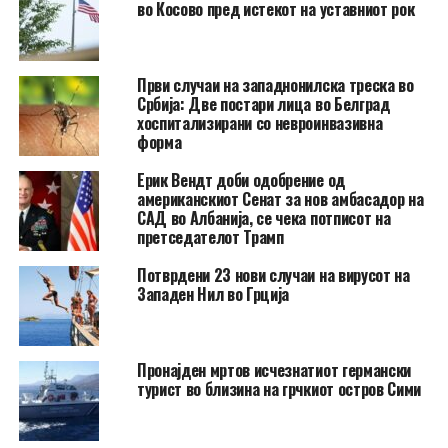
во Косово пред истекот на уставниот рок
Први случаи на западнонилска треска во
Србија: Две постари лица во Белград
хоспитализирани со невроинвазивна
форма
Ерик Вендт доби одобрение од
американскиот Сенат за нов амбасадор на
САД во Албанија, се чека потписот на
претседателот Трамп
Потврдени 23 нови случаи на вирусот на
Западен Нил во Грција
Пронајден мртов исчезнатиот германски
турист во близина на грчкиот остров Сими