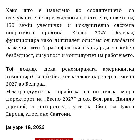
Како што е наведено во соопштението, со
очекуваните четири милиони посетители, повеќе од
130 земји учеснички и исклучително сложена
оперативна средина, Експо 2027 Белград
функционира како дигитален осистем од глобални
размери, што бара највисоки стандарди за кибер
безбедност, сигурност и континуитет на работењето.
Тој додаде дека реномираната американска
компанија Cisco ќе биде стратешки партнер на Експо
2027 во Белград .
Меморандумот за соработка го потпишаа вчера
директорот на „Експо 2027“ д.о.о. Белград, Данило
Јериниќ, и потпретседателот на Cisco за Јужна
Европа, Агостино Сантони.
јануари 18, 2026