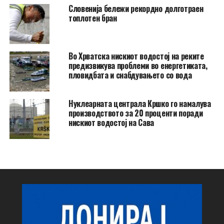
Словенија бележи рекордно долготраен
топлотен бран
Во Хрватска нискиот водостој на реките
предизвикува проблеми во енергетиката,
пловидбата и снабдувањето со вода
Нуклеарната централа Кршко го намалува
производството за 20 проценти поради
нискиот водостој на Сава