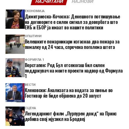
НАЈЧИТАНИ
НАЈНОВИ
ЕКОНОМИЈА
Димитриеска-Кочоска: Денешното потпишување
на договорите е силен сигнал за довербата што
ЕИБ и ЕБОР ја имаат во нашите политики
ОПШТИНИ
Велешките пожарникари изгаснаа два пожара за
помалку од 24 часа, спречена поголема штета
ФОРМУЛА 1
Верстапен: Ред Бул отсекогаш бил силен
поддржувач на моите проекти надвор од Формула
1
ВЕСТИ
Клековски: Анализата на водата за пиење во
Гостивар ќе биде објавена до 20 август
СЦЕНА
Легендарниот филм „Пурпурен дожд“ на Принс
добива свој мјузикл на Бродвеј