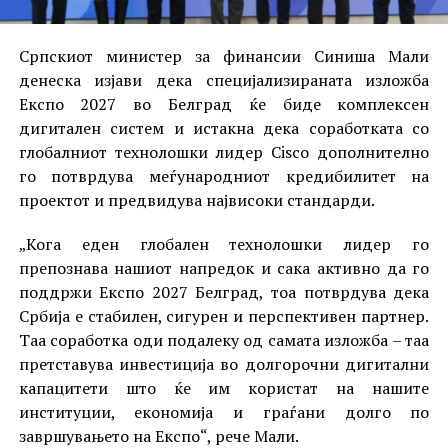
Српскиот министер за финансии Синиша Мали
денеска изјави дека специјализираната изложба
Експо 2027 во Белград ќе биде комплексен
дигитален систем и истакна дека соработката со
глобалниот технолошки лидер Cisco дополнително
го потврдува меѓународниот кредибилитет на
проектот и предвидува највисоки стандарди.
„Кога еден глобален технолошки лидер го
препознава нашиот напредок и сака активно да го
поддржи Експо 2027 Белград, тоа потврдува дека
Србија е стабилен, сигурен и перспективен партнер.
Tаа соработка оди подалеку од самата изложба – таа
претставува инвестиција во долгорочни дигитални
капацитети што ќе им користат на нашите
институции, економија и граѓани долго по
завршувањето на Експо“, рече Мали.