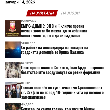
јануари 14, 2026
НАЈЧИТАНИ
НАЈНОВИ
ПОЛИТИКА
ВМРО-ДПМНЕ: СДС и Филипче против
независноста: Не можат да го избришат
сопствениот срам и да се надминат
ОПШТИНИ
Се работи на ликвидација на пожарот на
градската депонија во Крива Паланка
КУЛТУРА
Пештера во селото Себиште, Голо Брдо – скриено
богатство што воодушевува со ретки формации
ВЕСТИ
Голема повелба на хуманизмот за Архиепископот
г.г. Стефан по повод 40-годишнината од неговото
замонашување
ФУДБАЛ
Бенасер, по седум години, го напушти Милан