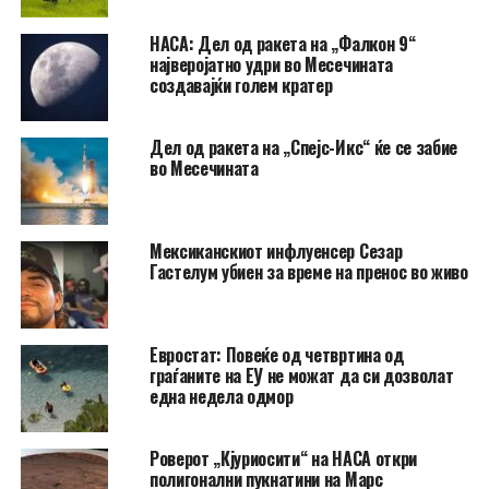
НАСА: Дел од ракета на „Фалкон 9“
најверојатно удри во Месечината
создавајќи голем кратер
Дел од ракета на „Спејс-Икс“ ќе се забие
во Месечината
Мексиканскиот инфлуенсер Сезар
Гастелум убиен за време на пренос во живо
Евростат: Повеќе од четвртина од
граѓаните на ЕУ не можат да си дозволат
една недела одмор
Роверот „Кјуриосити“ на НАСА откри
полигонални пукнатини на Марс