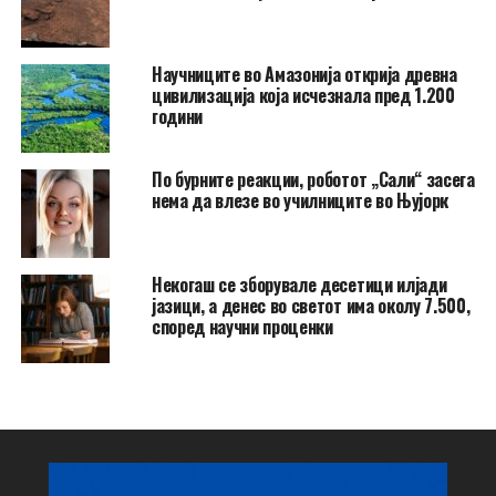
Научниците во Амазонија открија древна
цивилизација која исчезнала пред 1.200
години
По бурните реакции, роботот „Сали“ засега
нема да влезе во училниците во Њујорк
Некогаш се зборувале десетици илјади
јазици, а денес во светот има околу 7.500,
според научни проценки