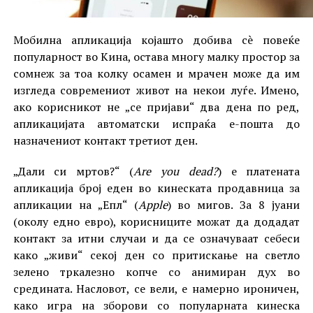
Мобилна апликација којашто добива сè повеќе
популарност во Кина, остава многу малку простор за
сомнеж за тоа колку осамен и мрачен може да им
изгледа современиот живот на некои луѓе. Имено,
ако корисникот не „се пријави“ два дена по ред,
апликацијата автоматски испраќа е-пошта до
назначениот контакт третиот ден.
„Дали си мртов?“ (
Are you dead?
) е платената
апликација број еден во кинеската продавница за
апликации на „Епл“ (
Apple
) во мигов. За 8 јуани
(околу едно евро), корисниците можат да додадат
контакт за итни случаи и да се означуваат себеси
како „живи“ секој ден со притискање на светло
зелено тркалезно копче со анимиран дух во
средината. Насловот, се вели, е намерно ироничен,
како игра на зборови со популарната кинеска