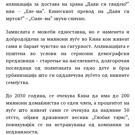
апликација за достава на храна „Дали си гладен?“
или – „Еле-ма“. Кинескиот превод на „Дали си
мртов?“ – „Силе-ма“ звучи слично.
Замислата е можеби едноставна, но е наменета и
добродојдена за милиони луѓе во Кина кои живеат
сами и бараат чувство на сигурност. Апликацијата е
пуштена во услови на сериозни демографски
предизвици – стареење на населението, долгорочни
последици од политиката на едно дете и брза
урбанизација што ги оддалечува луѓето од нивните
семејства.
До 2030 година, се очекува Кина да има до 200
милиони домаќинства со еден член, а процентот на
луѓе што живеат сами се очекува да надмине 30
отсто, објави државниот весник „Глобал тајмс“,
повикувајќи се на истражувања од компании за
недвижности.