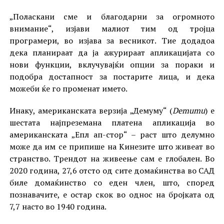
„Поласкани сме и благодарни за огромното
внимание“, изјави малиот тим од тројца
програмери, во изјава за весникот. Тие додадоа
дека планираат да ја ажурираат апликацијата со
нови функции, вклучувајќи опции за пораки и
подобра достапност за постарите лица, и дека
можеби ќе го променат името.
Инаку, американската верзија „Демуму“ (
Demumu
) е
шестата најпреземана платена апликација во
американската „Епл ап-стор“ – раст што делумно
може да им се припише на Кинезите што живеат во
странство. Трендот на живеење сам е глобален. Во
2020 година, 27,6 отсто од сите домаќинства во САД
биле домаќинство со еден член, што, според
познавачите, е остар скок во однос на бројката од
7,7 насто во 1940 година.