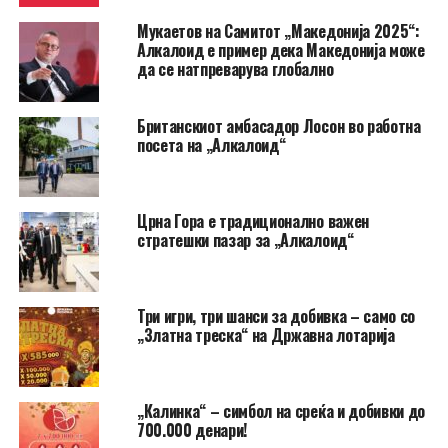
Мукаетов на Самитот „Македонија 2025“:
Алкалоид е пример дека Македонија може
да се натпреварува глобално
Британскиот амбасадор Лосон во работна
посета на „Алкалоид“
Црна Гора e традиционално важен
стратешки пазар за „Алкалоид“
Три игри, три шанси за добивка – само со
„Златна треска“ на Државна лотарија
„Калинка“ – симбол на среќа и добивки до
700.000 денари!