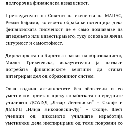
долгорочна финансиска независност.
Претседателот на Советот на експерти на МАПАС,
Ремзи Бајрами, во своето обраќање потенцира дека
финансиската писменост не е само познавање на
штедењето или инвестирањето, туку основа за лична
сигурност и самостојност.
Директорката на Бирото за развој на образованието,
Милка Тримчевска, исклучително ја нагласи
потребата финансиските вештини да станат
интегриран дел од образовниот систем.
Оваа година активностите беа збогатени и со
уметнички пристап преку соработката со средните
училишта ДСУЛУД „Лазар Личеноски“ – Скопје и
ДМБУЦ „Илија Николовски-Луј“ – Скопје. Шест
ученици од ликовното училиште изработија
уметнички дела инспирирани од теми поврзани со