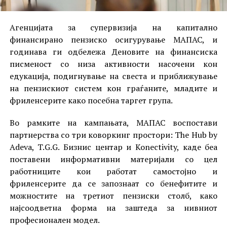
Агенцијата за супервизија на капитално
финансирано пензиско осигурување МАПАС, и
годинава ги одбележа Деновите на финансиска
писменост со низа активности насочени кон
едукација, подигнување на свеста и приближување
на пензискиот систем кон граѓаните, младите и
фриленсерите како посебна таргет група.
Во рамките на кампањата, МАПАС воспостави
партнерства со три коворкинг простори: The Hub by
Adeva, T.G.G. Бизнис центар и Konectivity, каде беа
поставени информативни материјали со цел
работниците кои работат самостојно и
фриленсерите да се запознаат со бенефитите и
можностите на третиот пензиски столб, како
најсоодветна форма на заштеда за нивниот
професионален модел.