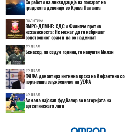
Се работи на ликвидација на пожарот на
градската депонија во Крива Паланка
ПОЛИТИКА
ВМРО-ДПМНЕ: СДС и Филипче против
независноста: Не можат да го избришат
сопствениот срам и да се надминат
ФУДБАЛ
Бенасер, по седум години, го напушти Милан
ФУДБАЛ
ФИФА демантира интимна врска на Инфантино со
поранешна службеничка на УЕФА
ФУДБАЛ
Алмада најскап фудбалер во историјата на
аргентинската лига