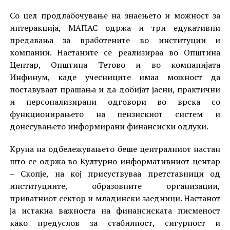
Со цел продлабочување на знаењето и можност за
интеракција, МАПАС одржа и три едукативни
предавања за вработените во институции и
компании. Настаните се реализираа во Општина
Центар, Општина Тетово и во компанијата
Инфинум, каде учесниците имаа можност да
поставуваат прашања и да добијат јасни, практични
и персонализирани одговори во врска со
функционирањето на пензискиот систем и
донесувањето информирани финансиски одлуки.
Круна на одбележувањето беше централниот настан
што се одржа во Културно информативниот центар
– Скопје, на кој присуствуваа претставници од
институциите, образовните организации,
приватниот сектор и младински заедници. Настанот
ја истакна важноста на финансиската писменост
како предуслов за стабилност, сигурност и