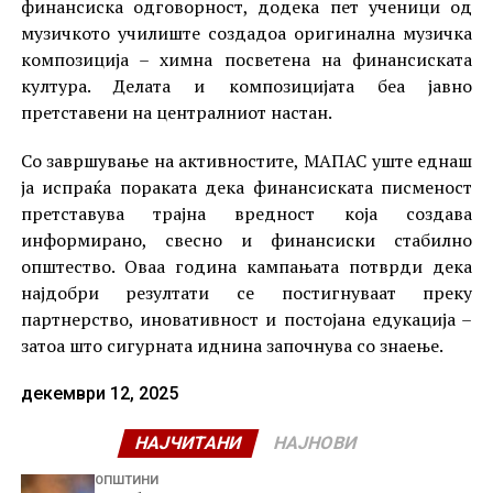
финансиска одговорност, додека пет ученици од
музичкото училиште создадоа оригинална музичка
композиција – химна посветена на финансиската
култура. Делата и композицијата беа јавно
претставени на централниот настан.
Со завршување на активностите, МАПАС уште еднаш
ја испраќа пораката дека финансиската писменост
претставува трајна вредност која создава
информирано, свесно и финансиски стабилно
општество. Оваа година кампањата потврди дека
најдобри резултати се постигнуваат преку
партнерство, иновативност и постојана едукација –
затоа што сигурната иднина започнува со знаење.
декември 12, 2025
НАЈЧИТАНИ
НАЈНОВИ
ОПШТИНИ