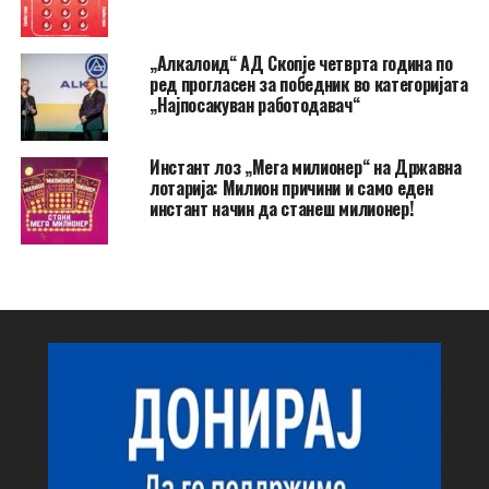
„Алкалоид“ АД Скопје четврта година по
ред прогласен за победник во категоријата
„Најпосакуван работодавач“
Инстант лоз „Мега милионер“ на Државна
лотарија: Милион причини и само еден
инстант начин да станеш милионер!