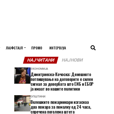
ЛАЈФСТАЈЛ
ПРОМО
ИНТЕРВЈУА
НАЈЧИТАНИ
НАЈНОВИ
ЕКОНОМИЈА
Димитриеска-Кочоска: Денешното
потпишување на договорите е силен
сигнал за довербата што ЕИБ и ЕБОР
ја имаат во нашите политики
ОПШТИНИ
Велешките пожарникари изгаснаа
два пожара за помалку од 24 часа,
спречена поголема штета