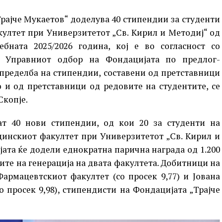
рајче Мукаетов“ доделува 40 стипендии за студенти
ултет при Универзитетот „Св. Кирил и Методиј“ од
ебната 2025/2026 година, кој е во согласност со
д Управниот одбор на Фондацијата по предлог-
пределба на стипендии, составени од претставници
о и од претставници од редовите на студентите, се
Скопје.
ат 40 нови стипендии, од кои 20 за студенти на
цинскиот факултет при Универзитетот „Св. Кирил и
јата ќе додели еднократна парична награда од 1.200
ите на генерација на двата факултета. Добитници на
армацевтскиот факултет (со просек 9,77) и Јована
 просек 9,98), стипендисти на Фондацијата „Трајче