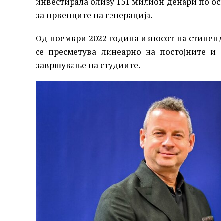
инвестирала близу 151 милион денари по о
за првенците на генерација.
Oд ноември 2022 година износот на стипенди
се пресметува линеарно на постојните и
завршување на студиите.