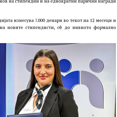
снов на стипендии и на еднократни парични награди
јата изнесува 7.000 денари во текот на 12 месеци и
 на новите стипендисти, сѐ до нивното формално