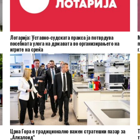
Лотарија: Уставно-судската пракса ја потврдува
М
посебната улога на државата во организирањето на
п
игрите на среќа
г
Црна Гора e традиционално важен стратешки пазар за
Т
„Алкалоид“
т