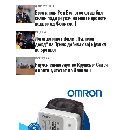
ФОРМУЛА 1
Верстапен: Ред Бул отсекогаш бил
силен поддржувач на моите проекти
надвор од Формула 1
СЦЕНА
Легендарниот филм „Пурпурен
дожд“ на Принс добива свој мјузикл
на Бродвеј
КУЛТУРА
Научен симпозиум во Крушево: Силен
е континуитетот на Илинден