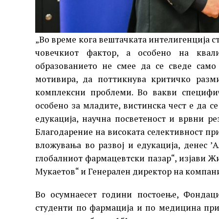
„Во време кога вештачката интелигенција с
човечкиот фактор, а особено на квалит
образованието не смее да се сведе само
мотивира, да поттикнува критичко разми
комплексни проблеми. Во вакви специфи
особено за младите, вистинска чест е да 
едукација, научна посветеност и врвни ре
Благодарение на високата селективност пр
вложувања во развој и едукација, денес ’
глобалниот фармацевтски пазар“, изјави Ж
Мукаетов“ и Генерален директор на компани
Во осумнаесет години постоење, Фондаци
студенти по фармација и по медицина при