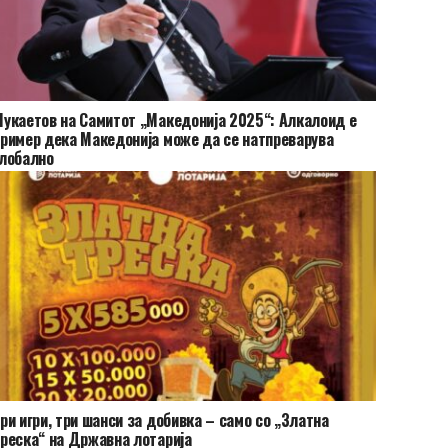
укаетов на Самитот „Македонија 2025“: Алкалоид е
ример дека Македонија може да се натпреварува
лобално
ри игри, три шанси за добивка – само со „Златна
реска“ на Државна лотарија