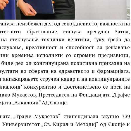
танува неизбежен дел од секојдневието, важноста на
етното образование, станува пресудна. Затоа,
 на стекнување технички вештини, туку треба да
слување, креативност и способност за решавање
чни времиња исполнети со огромни предизвици,
се биде дел од континуирана позитивна приказна на
зултати во сферата на здравството и фармацијата.
и ангажирањето стручен кадар и на континуираните
Алкалоид’ конкурентно и достоинствено се носи на
ивко Мукаетов, Претседател на Фондацијата „Трајче
јата „Алкалоид“ АД Скопје.
јата „Трајче Мукаетов“ стипендирала вкупно 739
 Универзитетот „Св. Кирил и Методиј“ од Скопје и