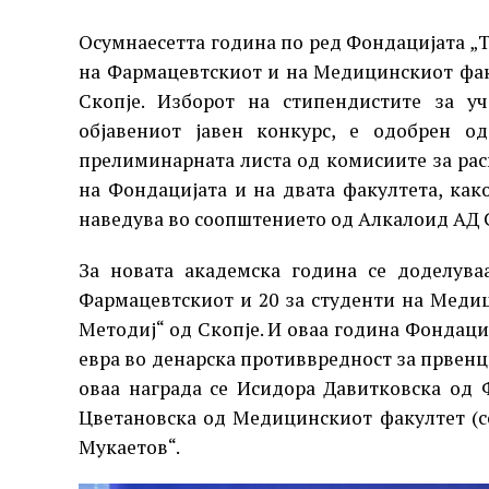
Осумнаесетта година по ред Фондацијата „Т
на Фармацевтскиот и на Медицинскиот фак
Скопје. Изборот на стипендистите за уч
објавениот јавен конкурс, е одобрен о
прелиминарната листа од комисиите за рас
на Фондацијата и на двата факултета, как
наведува во соопштението од Алкалоид АД 
За новата академска година се доделува
Фармацевтскиот и 20 за студенти на Меди
Методиј“ oд Скопје. И оваа година Фондаци
евра во денарска противвредност за првенц
оваа награда се Исидора Давитковска од Ф
Цветановска од Медицинскиот факултет (со
Мукаетов“.