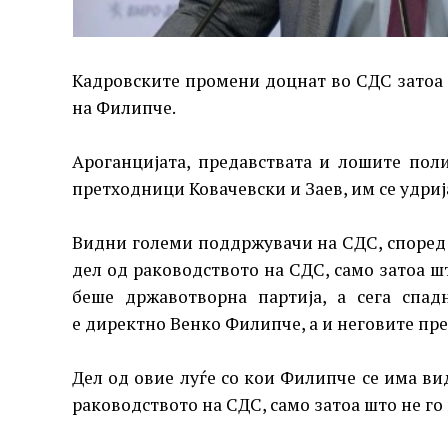
Кадровските промени доцнат во СДС затоа 
на Филипче.
Ароганцијата, предавствата и лошите пол
претходници Ковачевски и Заев, им се удрија
Видни големи поддржувачи на СДС, според 
дел од раководството на СДС, само затоа шт
беше државотворна партија, а сега спад
е директно Венко Филипче, а и неговите пр
Дел од овие луѓе со кои Филипче се има ви
раководството на СДС, само затоа што не г