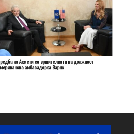
редба на Ахмети со вршителката на должност
мериканска амбасадорка Варнс