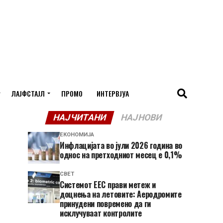
ЛАЈФСТАЈЛ
ПРОМО
ИНТЕРВЈУА
НАЈЧИТАНИ
НАЈНОВИ
ЕКОНОМИЈА
Инфлацијата во јули 2026 година во
однос на претходниот месец е 0,1%
СВЕТ
Системот ЕЕС прави метеж и
доцнења на летовите: Аеродромите
принудени повремено да ги
исклучуваат контролите