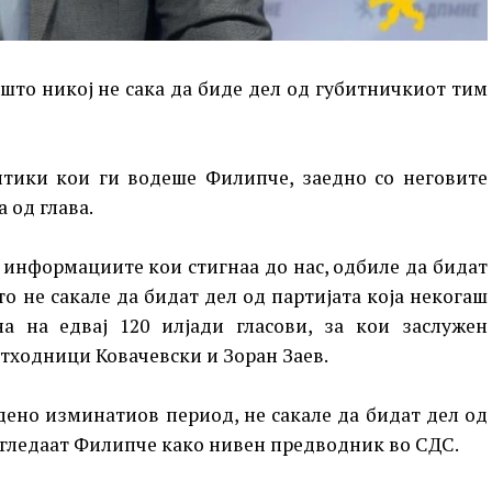
што никој не сака да биде дел од губитничкиот тим
итики кои ги водеше Филипче, заедно со неговите
 од глава.
информациите кои стигнаа до нас, одбиле да бидат
о не сакале да бидат дел од партијата која некогаш
на на едвај 120 илјади гласови, за кои заслужен
етходници Ковачевски и Зоран Заев.
дено изминатиов период, не сакале да бидат дел од
о гледаат Филипче како нивен предводник во СДС.