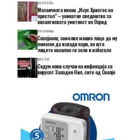
КУЛТУРА
Мозаичната икона „Исус Христос на
престол“ – уникатно сведоштво за
византиската уметност во Охрид
ХРОНИКА
Скопјанец замолил машко лице да му
помогне да извади пари, по што
лицето насилно ги зело и избегало
ВЕСТИ
Седум нови случаи на инфекција со
вирусот Западен Нил, сите од Скопје