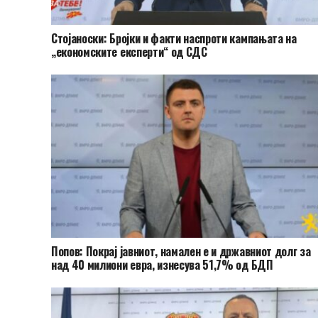
Стојаноски: Бројки и факти наспроти кампањата на
„економските експерти“ од СДС
Попов: Покрај јавниот, намален е и државниот долг за
над 40 милиони евра, изнесува 51,7% од БДП