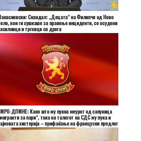
анасиевски: Скандал: „Децата“ на Филипче од Ново
ело, кои ги хушкаше за правење инциденти, се осудени
асилници и трговци со дрога
МРО-ДПМНЕ: Како што му пукна меурот од сапуница
мигранти за пари“, така на талогот на СДС му пука и
ајновата хистерија – прифаќање на француски предлог