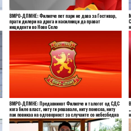
ВМРО-ДПМНЕ: Филипче пет пари не дава за Гостивар,
М
прати дилери на дрога и насилници да прават
С
инциденти во Ново Село
н
ВМРО-ДПМНЕ: Предавникот Филипче и талогот од СДС
В
кога биле власт, ниту ги решавале, ниту понесоа, ниту
„
пак повикаа на одговорност за случаите со небезбедна
н
вода за пиење