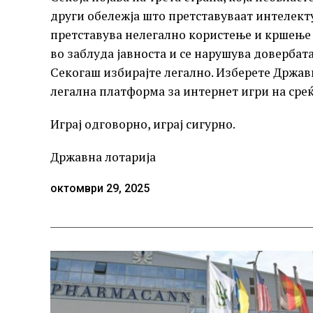
други обележја што претставуваат интелект
претставува нелегално користење и кршење 
во заблуда јавноста и се нарушува довербата
Секогаш избирајте легално. Изберете Државн
легална платформа за интернет игри на среќ
Играј одговoрно, играј сигурно.
Државна лотарија
октомври 29, 2025