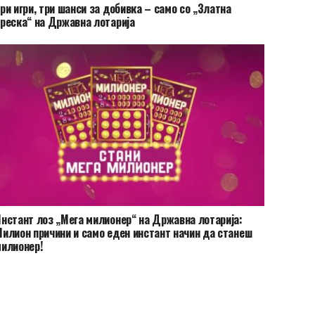
ри игри, три шанси за добивка – само со „Златна
реска“ на Државна лотарија
нстант лоз „Мега милионер“ на Државна лотарија:
илион причини и само еден инстант начин да станеш
илионер!