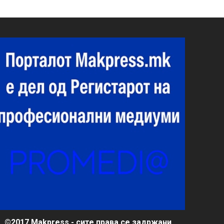
©2017 Makpress - сите права се задржани