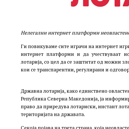
Нелегални интернет платформи неовластено
Ги повикуваме сите играчи на интернет игр
интернет платформи и да учествуваат и
лотарија, со цел да се заштитат од можни зл
кои се транспарентни, регулирани и одгово
Државна лотарија, како единствено овласте
Република Северна Македонија, ја информир
право да приредува лотариски, инстант лота
територијата на државата.
Секоја појава на трета страна, која неовлас