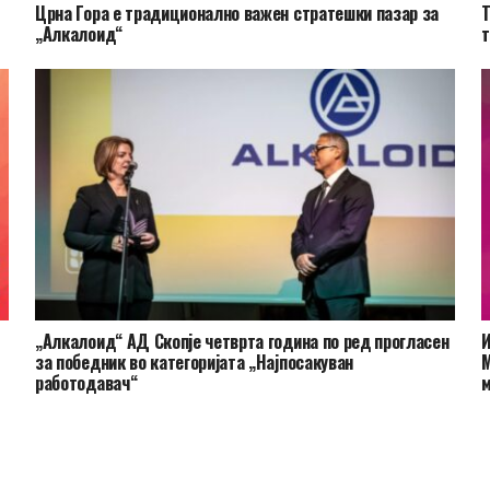
Црна Гора e традиционално важен стратешки пазар за
Т
„Алкалоид“
т
„Алкалоид“ АД Скопје четврта година по ред прогласен
И
за победник во категоријата „Најпосакуван
М
работодавач“
м