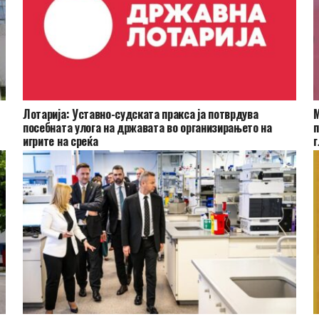
Лотарија: Уставно-судската пракса ја потврдува
М
посебната улога на државата во организирањето на
п
игрите на среќа
г