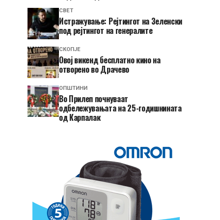
СВЕТ
Истражување: Рејтингот на Зеленски
под рејтингот на генералите
СКОПЈЕ
​Овој викенд бесплатно кино на
отворено во Драчево
ОПШТИНИ
Во Прилеп почнуваат
одбележувањата на 25-годишнината
од Карпалак