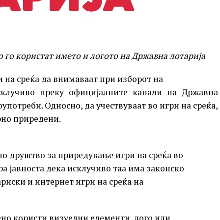
 го користат името и логото на Државна лотарија
и на среќа да внимаваат при изборот на
склучиво преку официјалните канали на Државна
оупотреби. Односно, да учествуваат во игри на среќа,
рно приредени.
но друштво за приредување игри на среќа во
а јавноста дека исклучиво таа има законско
риски и интернет игри на среќа на
тено користи визуелни елементи, лого или