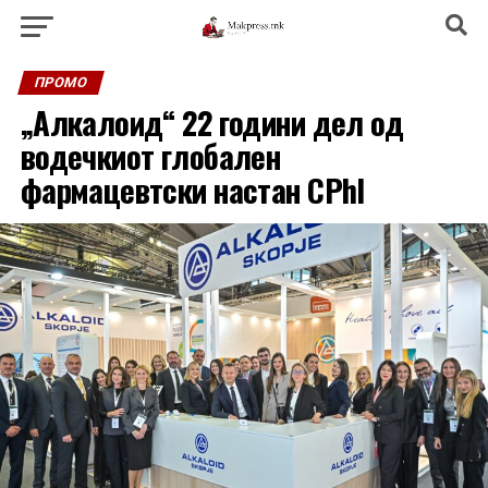
ПРОМО
„Алкалоид“ 22 години дел од
водечкиот глобален
фармацевтски настан CPhI