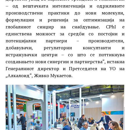
– од вештачката интелигенција и одржливите
производствени практики до нови молекули,
формулации и решенија за оптимизација на
глобалниот синџир на снабдување. CPhI е
единствена можност за средби со постојни и
потенцијални партнери – производители,
добавувачи, регулаторни консултанти и
истражувачки центри – со што се поттикнува
создавањето нови синергии и партнерства“, истакна
Генералниот директор и Претседател на УО на
„Алкалоид“, Живко Мукаетов.