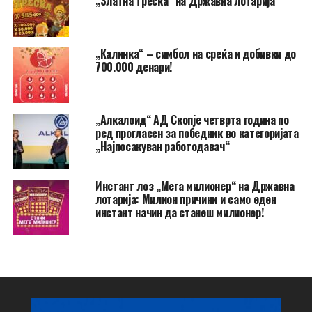
„Златна треска“ на Државна лотарија
„Калинка“ – симбол на среќа и добивки до
700.000 денари!
„Алкалоид“ АД Скопје четврта година по
ред прогласен за победник во категоријата
„Најпосакуван работодавач“
Инстант лоз „Мега милионер“ на Државна
лотарија: Милион причини и само еден
инстант начин да станеш милионер!