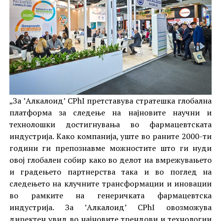
„За ’Алкалоид’ CPhI претставува стратешка глобална
платформа за следење на најновите научни и
технолошки достигнувања во фармацевтската
индустрија. Како компанија, уште во раните 2000-ти
години ги препознавме можностите што ги нуди
овој глобален собир како во делот на вмрежувањето
и градењето партнерства така и во поглед на
следењето на клучните трансформации и иновации
во рамките на генеричката фармацевтска
индустрија. За ’Алкалоид’ CPhI овозможува
директен увид во најновите трендови и технологии