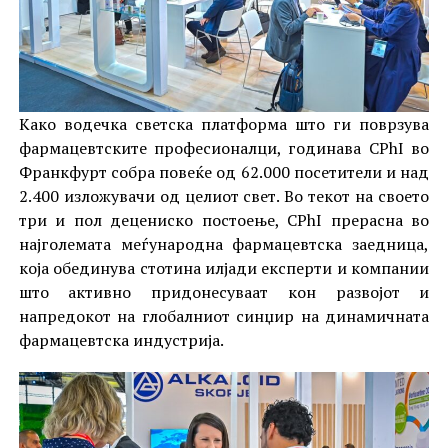
Како водечка светска платформа што ги поврзува
фармацевтските професионалци, годинава CPhI во
Франкфурт собра повеќе од 62.000 посетители и над
2.400 изложувачи од целиот свет. Во текот на своето
три и пол децениско постоење, CPhI прерасна во
најголемата меѓународна фармацевтска заедница,
која обединува стотина илјади експерти и компании
што активно придонесуваат кон развојот и
напредокот на глобалниот синџир на динамичната
фармацевтска индустрија.