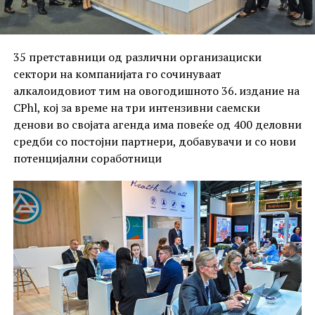
35 претставници од различни организациски
сектори на компанијата го сочинуваат
алкалоидовиот тим на овогодишното 36. издание на
CPhl, кој за време на три интензивни саемски
денови во својата агенда има повеќе од 400 деловни
средби со постојни партнери, добавувачи и со нови
потенцијални соработници