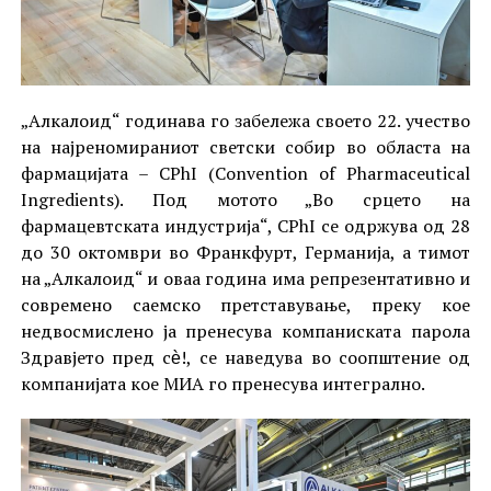
„Алкалоид“ годинава го забележа своето 22. учество
на најреномираниот светски собир во областа на
фармацијата – CPhI (Convention of Pharmaceutical
Ingredients). Под мотото „Во срцето на
фармацевтската индустрија“, CPhI се одржува од 28
до 30 октомври во Франкфурт, Германија, а тимот
на „Алкалоид“ и оваа година има репрезентативно и
современо саемско претставување, преку кое
недвосмислено ја пренесува компаниската парола
Здравјето пред сѐ!, се наведува во соопштение од
компанијата кое МИА го пренесува интегрално.