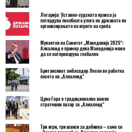
Лотарија: Уставно-судската пракса ја
потврдува посебната улога на државата во
организирањето на игрите на среќа
Мукаетов на Самитот „Македонија 2025“:
Алкалоид е пример дека Македонија може
да се натпреварува глобално
Британскиот амбасадор Лосон во работна
посета на „Алкалоид“
Црна Гора e традиционално важен
стратешки пазар за „Алкалоид“
Три игри, три шанси за добивка – само со