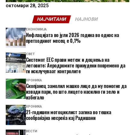
октомври 28, 2025
НАЈЧИТАНИ
НАЈНОВИ
ЕКОНОМИЈА
Инфлацијата во јули 2026 година во однос на
претходниот месец е 0,1%
СВЕТ
Системот ЕЕС прави метеж и доцнења на
летовите: Аеродромите принудени повремено да
ги исклучуваат контролите
ХРОНИКА
Скопјанец замолил машко лице да му помогне да
извади пари, по што лицето насилно ги зело и
избегало
ХРОНИКА
21-годишен мотоциклист загина во тешка
сообраќајна несреќа кај Радишани
ВЕСТИ