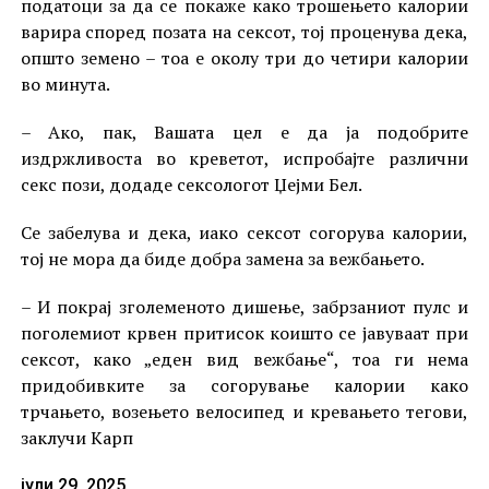
податоци за да се покаже како трошењето калории
варира според позата на сексот, тој проценува дека,
општо земено – тоа е околу три до четири калории
во минута.
– Ако, пак, Вашата цел е да ја подобрите
издржливоста во креветот, испробајте различни
секс пози, додаде сексологот Џејми Бел.
Се забелува и дека, иако сексот согорува калории,
тој не мора да биде добра замена за вежбањето.
– И покрај зголеменото дишење, забрзаниот пулс и
поголемиот крвен притисок коишто се јавуваат при
сексот, како „еден вид вежбање“, тоа ги нема
придобивките за согорување калории како
трчањето, возењето велосипед и кревањето тегови,
заклучи Карп
јули 29, 2025