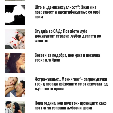
Што е „демисексуалност“: Знаци на
поврзаност и идентификување со овој
поим
Студија во САД: Повеќето луѓе
доживуваат страсна љубов двапати во
животот
Совети за подобра, помирна и посилна
врска или брак
Истражување:„ Менкипинг“- загрижувачки
тренд поради кој жените се откажуваат од
љубовните врски
Нова година, нов почеток- прзниците како
поттик за успешни љубовни врски