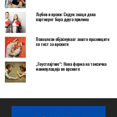
Љубов и врски: Седум знаци дека
партнерот бара друга прилика
Психолози објаснуваат зошто празниците
се тест за врските
„Гоустлајтинг“: Нова форма на токсична
манипулација во врските