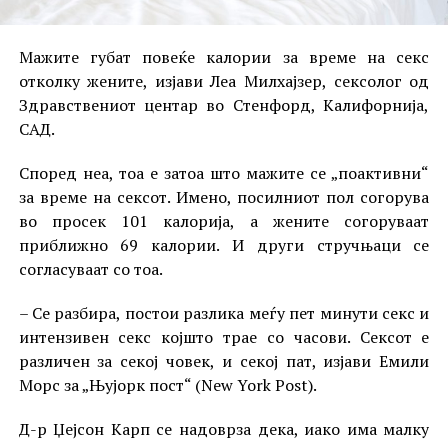
Мажите губат повеќе калории за време на секс
отколку жените, изјави Леа Милхајзер, сексолог од
Здравствениот центар во Стенфорд, Калифорнија,
САД.
Според неа, тоа е затоа што мажите се „поактивни“
за време на сексот. Имено, посилниот пол согорува
во просек 101 калорија, а жените согоруваат
приближно 69 калории. И други стручњаци се
согласуваат со тоа.
– Се разбира, постои разлика меѓу пет минути секс и
интензивен секс којшто трае со часови. Сексот е
различен за секој човек, и секој пат, изјави Емили
Морс за „Њујорк пост“ (New York Post).
Д-р Џејсон Карп се надоврза дека, иако има малку