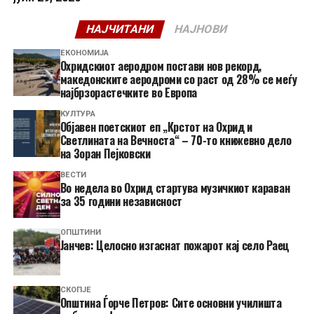
НАЈЧИТАНИ
НАЈНОВИ
ЕКОНОМИЈА
Охридскиот аеродром постави нов рекорд,
македонските аеродроми со раст од 28% се меѓу
најбрзорастечките во Европа
КУЛТУРА
Објавен поетскиот еп „Крстот на Охрид и
Светлината на Вечноста“ – 70-то книжевно дело
на Зоран Пејковски
ВЕСТИ
Во недела во Охрид стартува музичкиот караван
за 35 години независност
ОПШТИНИ
Јанчев: Целосно изгаснат пожарот кај село Раец
СКОПЈЕ
Општина Ѓорче Петров: Сите основни училишта