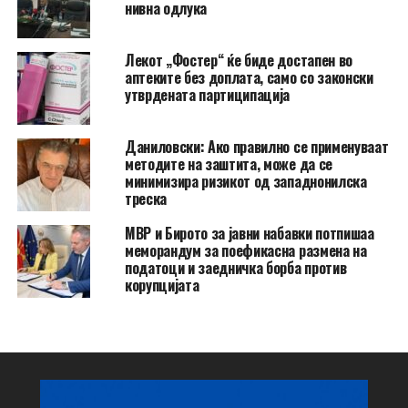
нивна одлука
Лекот „Фостер“ ќе биде достапен во
аптеките без доплата, само со законски
утврдената партиципација
Даниловски: Ако правилно се применуваат
методите на заштита, може да се
минимизира ризикот од западнонилска
треска
МВР и Бирото за јавни набавки потпишаа
меморандум за поефикасна размена на
податоци и заедничка борба против
корупцијата