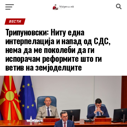
ВЕСТИ
Трипуновски: Ниту една
интерпелација и напад од СДС,
нема да ме поколеби да ги
испорачам реформите што ги
ветив на земјоделците