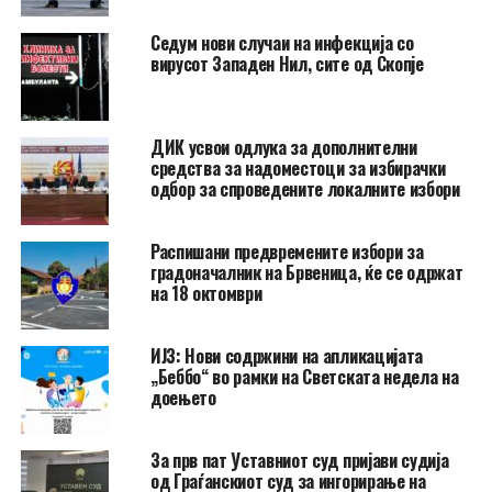
Седум нови случаи на инфекција со
вирусот Западен Нил, сите од Скопје
ДИК усвои одлука за дополнителни
средства за надоместоци за избирачки
одбор за спроведените локалните избори
Распишани предвремените избори за
градоначалник на Брвеница, ќе се одржат
на 18 октомври
ИЈЗ: Нови содржини на апликацијата
„Беббо“ во рамки на Светската недела на
доењето
За прв пат Уставниот суд пријави судија
од Граѓанскиот суд за ингорирање на