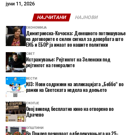
јуни 11, 2026
НАЈЧИТАНИ
НАЈНОВИ
ЕКОНОМИЈА
Димитриеска-Кочоска: Денешното потпишување
на договорите е силен сигнал за довербата што
ЕИБ и ЕБОР ја имаат во нашите политики
СВЕТ
Истражување: Рејтингот на Зеленски под
рејтингот на генералите
ВЕСТИ
ИЈЗ: Нови содржини на апликацијата „Беббо“ во
рамки на Светската недела на доењето
СКОПЈЕ
​Овој викенд бесплатно кино на отворено во
Драчево
ОПШТИНИ
Во Прилеп почнуваат одбележувањата на 25-