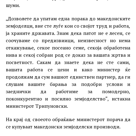
шуми.
„Дозволете да упатам една порака до македонските
земјоделци, вие сте луѓе кои со својот труд и работа,
ја храните државата. Знам дека патот не е лесен, се
соочуваме со предизвиици, неизвесност но нема
откажување, секое посеано семе, секоја обработена
нива и секој собран род се доказ за вашата жртва и
посветност. Сакам да знаете дека не сте сами,
вашата работа се цени и како министер ќе
продолжам да сум вашиот единствен партнер, да ги
слушам вашите барања за подобри услови и
заеднички да работиме за помодерно,
поконкурентно и посилно земјоделство“, истакна
министерот Трипуновски.
На крај од своеото обраќање министерот порача да
се купуваат македонски земјоделски производи.