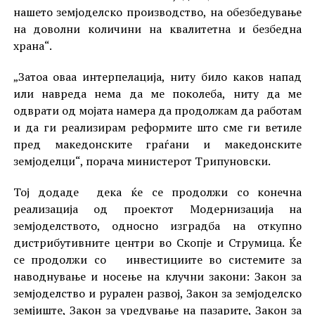
нашето земјоделско производство, на обезбедување
на доволни количини на квалитетна и безбедна
храна“.
„Затоа оваа интерпелација, ниту било каков напад
или навреда нема да ме поколеба, ниту да ме
одврати од мојата намера да продолжам да работам
и да ги реализирам реформите што сме ги ветиле
пред македонските граѓани и македонските
земјоделци“, порача министерот Трипуновски.
Тој додаде дека ќе се продолжи со конечна
реализација од проектот Модернизација на
земјоделството, односно изградба на откупно
дистрибутивните центри во Скопје и Струмица. Ќе
се продолжи со инвестициите во системите за
наводнување и носење на клучни закони: Закон за
земјоделство и рурален развој, Закон за земјоделско
земјиште, Закон за уредување на пазарите, Закон за