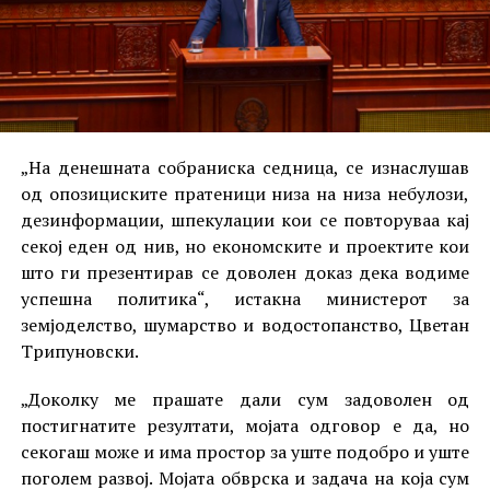
„На денешната собраниска седница, се изнаслушав
од опозициските пратеници низа на низа небулози,
дезинформации, шпекулации кои се повторуваа кај
секој еден од нив, но економските и проектите кои
што ги презентирав се доволен доказ дека водиме
успешна политика“, истакна министерот за
земјоделство, шумарство и водостопанство, Цветан
Трипуновски.
„Доколку ме прашате дали сум задоволен од
постигнатите резултати, мојата одговор е да, но
секогаш може и има простор за уште подобро и уште
поголем развој. Мојата обврска и задача на која сум