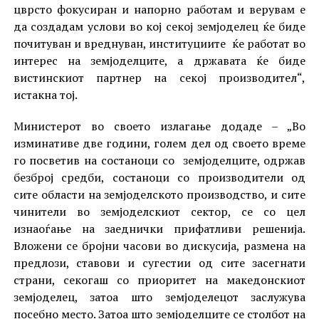
цврсто фокусиран и напорно работам и верувам е
да создадам услови во кој секој земјоделец ќе биде
почитуван и вреднуван, институциите ќе работат во
интерес на земјоделците, а државата ќе биде
вистинскиот партнер на секој производител“,
истакна тој.
Министерот во своето излагање додаде – „Во
изминативе две години, голем дел од своето време
го посветив на состаноци со земјоделците, одржав
безброј средби, состаноци со производители од
сите области на земјоделското производство, и сите
чинители во земјоделскиот сектор, се со цел
изнаоѓање на заеднички прифатливи решенија.
Вложени се бројни часови во дискусија, размена на
предлози, ставови и сугестии од сите засегнати
страни, секогаш со приоритет на македонскиот
земјоделец, затоа што земјоделецот заслужува
посебно место. Затоа што земјоделците се столбот на