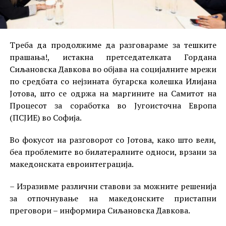
Треба да продолжиме да разговараме за тешките
прашања!, истакна претседателката Гордана
Сиљановска Давкова во објава на социјалните мрежи
по средбата со нејзината бугарска колешка Илијана
Јотова, што се одржа на маргините на Самитот на
Процесот за соработка во Југоисточна Европа
(ПСЈИЕ) во Софија.
Во фокусот на разговорот со Јотова, како што вели,
беа проблемите во билатералните односи, врзани за
македонската евроинтеграција.
– Изразивме различни ставови за можните решенија
за отпочнување на македонските пристапни
преговори – информира Сиљановска Давкова.