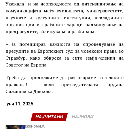
Укажала и на неопходноста од интензивирање на
комуникацијата меѓу училиштата, универзитетите,
научните и културните институции, невладините
организации и граѓаните заради надминување на
предрасудите, зближување и разбирање.
– Ја потенцирав важноста на спроведување на
пресудите на Европскиот суд за човекови права во
Стразбур, како обврска за сите земји-членки на
Советот на Европа.
Треба да продолжиме да разговараме за тешките
прашања! – вели претседателката Гордана
Сиљановска Давкова.
јуни 11, 2026
НАЈЧИТАНИ
НАЈНОВИ
ЕКОНОМИЈА