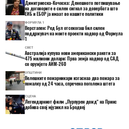
Димитриеска-Кочоска: Денешното потпишување
на договорите е силен сигнал за довербата што
ЕИБ и ЕБОР ја имаат во нашите политики
ФОРМУЛА 1
Верстапен: Ред Бул отсекогаш бил силен
поддржувач на моите проекти надвор од Формула
1
СВЕТ
Австралија купува нови американски ракети за
475 милиони долари: Прва земја надвор од САД
со оружјето АИМ-260
ОПШТИНИ
Велешките пожарникари изгаснаа два пожара за
помалку од 24 часа, спречена поголема штета
СЦЕНА
Легендарниот филм „Пурпурен дожд“ на Принс
добива свој мјузикл на Бродвеј