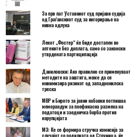
За прв пат Уставниот суд пријави судија
од Граѓанскиот суд за ингорирање на
нивна одлука
Лекот „Фостер“ ќе биде достапен во
аптеките без доплата, само со законски
утврдената партиципација
Даниловски: Ако правилно се применуваат
методите на заштита, може да се
минимизира ризикот од западнонилска
треска
МВР и Бирото за јавни набавки потпишаа
меморандум за поефикасна размена на
податоци и заедничка борба против
корупцијата
МЗ: Ќе се формира стручна комисија за
случајот со родилката од Струмица, ќе