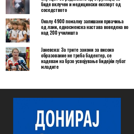
биде вклучен и медицински експерт од
соседството
Околу 4900 помалку запишани првачиња
од лани, едносменска настава воведена во
над 200 училишта
Јаневска: За трите закони за високо
образование не треба бадентер, се
надевам на брзо усвојување бидејќи губат
младите