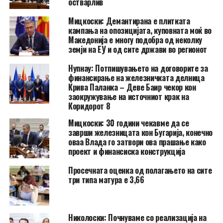
остварлив
Мицкоски: Демантирана е плитката
кампања на опозицијата, куповната моќ во
Македонија е многу подобра од неколку
земји на ЕУ и од сите држави во регионот
Нупнау: Потпишувањето на договорите за
финансирање на железничката делница
Крива Паланка – Деве Баир чекор кон
заокружување на источниот крак на
Коридорот 8
Мицкоски: 30 години чекавме да се
заврши железницата кон Бугарија, конечно
оваа Влада го затвори ова прашање како
проект и финансиска конструкција
Просечната оценка од полагањето на сите
три типа матура е 3,66
Николоски: Почнуваме со реализација на