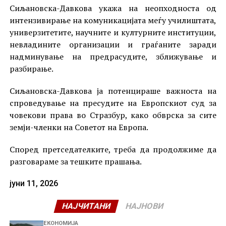
Сиљановска-Давкова укажа на неопходноста од
интензивирање на комуникацијата меѓу училиштата,
универзитетите, научните и културните институции,
невладините организации и граѓаните заради
надминување на предрасудите, зближување и
разбирање.
Сиљановска-Давкова ја потенцираше важноста на
спроведување на пресудите на Европскиот суд за
човекови права во Стразбур, како обврска за сите
земји-членки на Советот на Европа.
Според претседателките, треба да продолжиме да
разговараме за тешките прашања.
јуни 11, 2026
НАЈЧИТАНИ
НАЈНОВИ
ЕКОНОМИЈА