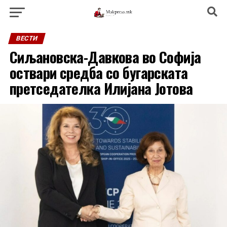
ВЕСТИ
Сиљановска-Давкова во Софија
оствари средба со бугарската
претседателка Илијана Јотова