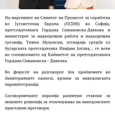
На маргините на Самитот на Процесот за соработка
во Југоисточна Европа (ПСЈИЕ) во Софија,
претседателката Гордана Сиљановска-Давкова и
министерот за надворешни работи и надворешна
трговија, Тимчо Муцунски, остварија средба со
бугарската претседателка Илијана Јотова, , се вели
во соопштението од Кабинетот на претседателката
Гордана Сиљановска – Давкова.
Во фокусот на разговорот беа проблемите во
билатералните односи, врзани за македонската
евроинтеграција.
Соговорничките изразија различни ставови за
можните решенија за отпочнување на македонските
пристапни преговори.