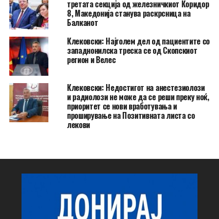
третата секција од железничкиот Коридор
8, Македонија станува раскрсница на
Балканот
Клековски: Најголем дел од пациентите сo
западнонилска треска се од Скопскиот
регион и Велес
Клековски: Недостигот на анестезиолози
и радиолози не може да се реши преку ноќ,
приоритет се нови вработувања и
проширување на Позитивната листа со
лекови