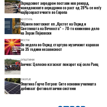
Охридскиот аеродром постави нов рекорд,
македонските аеродроми со раст од 28% се меѓу
најбрзорастечките во Европа
КУЛТУРА
Објавен поетскиот еп „Крстот на Охрид и
Светлината на Вечноста“ – 70-то книжевно дело
на Зоран Пејковски
ВЕСТИ
Во недела во Охрид стартува музичкиот караван
за 35 години независност
ОПШТИНИ
Јанчев: Целосно изгаснат пожарот кај село Раец
СКОПЈЕ
Општина Ѓорче Петров: Сите основни училишта
добиваат фотоволтаични системи