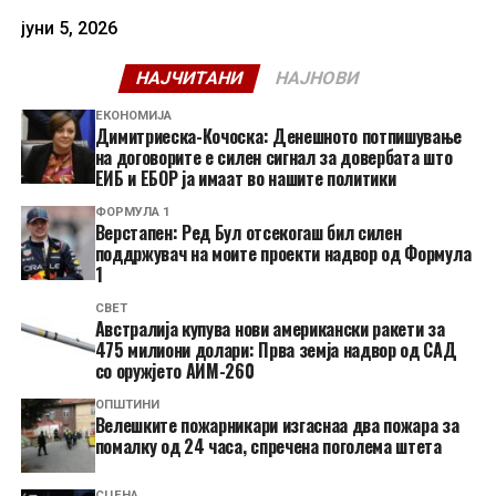
јуни 5, 2026
НАЈЧИТАНИ
НАЈНОВИ
ЕКОНОМИЈА
Димитриеска-Кочоска: Денешното потпишување
на договорите е силен сигнал за довербата што
ЕИБ и ЕБОР ја имаат во нашите политики
ФОРМУЛА 1
Верстапен: Ред Бул отсекогаш бил силен
поддржувач на моите проекти надвор од Формула
1
СВЕТ
Австралија купува нови американски ракети за
475 милиони долари: Прва земја надвор од САД
со оружјето АИМ-260
ОПШТИНИ
Велешките пожарникари изгаснаа два пожара за
помалку од 24 часа, спречена поголема штета
СЦЕНА