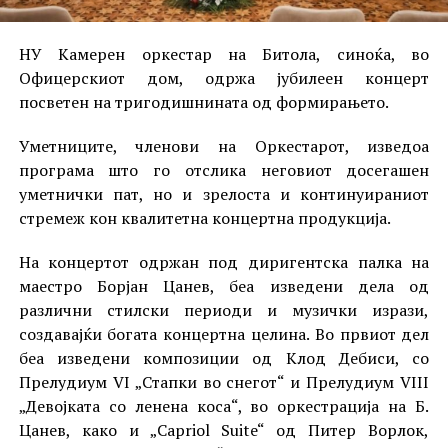
НУ Камерен оркестар на Битола, синоќа, во
Офицерскиот дом, одржа јубилеен концерт
посветен на тригодишнината од формирањето.
Уметниците, членови на Оркестарот, изведоа
програма што го отслика неговиот досегашен
уметнички пат, но и зрелоста и континуираниот
стремеж кон квалитетна концертна продукција.
На концертот одржан под диригентска палка на
маестро Борјан Цанев, беа изведени дела од
различни стилски периоди и музички изрази,
создавајќи богата концертна целина. Во првиот дел
беа изведени композиции од Клод Дебиси, со
Прелудиум VI „Стапки во снегот“ и Прелудиум VIII
„Девојката со ленена коса“, во оркестрација на Б.
Цанев, како и „Capriol Suite“ од Питер Ворлок,