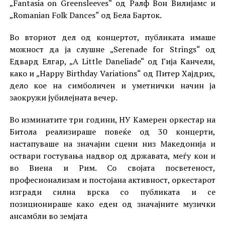
„Fantasia on Greensleeves“ од Ралф Вон Вилијамс и
„Romanian Folk Dances“ од Бела Барток.
Во вториот дел од концертот, публиката имаше
можност да ја слушне „Serenade for Strings“ од
Едвард Елгар, „A Little Daneliade“ од Гија Канчели,
како и „Happy Birthday Variations“ од Питер Хајдрих,
дело кое на симболичен и уметнички начин ја
заокружи јубилејната вечер.
Во изминатите три години, НУ Камерен оркестар на
Битола реализираше повеќе од 30 концерти,
настапуваше на значајни сцени низ Македонија и
оствари гостувања надвор од државата, меѓу кои и
во Виена и Рим. Со својата посветеност,
професионализам и постојана активност, оркестарот
изгради силна врска со публиката и се
позиционираше како еден од значајните музички
ансамбли во земјата