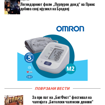
Легендарниот филм „Пурпурен дожд“ на Принс
добива свој мјузикл на Бродвеј
ПОВРЗАНИ ВЕСТИ
За прв пат на „БитФест“ фестивал на
чалгијата „Битолски чалгиски денови“