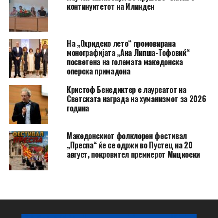
континуитетот на Илинден
На „Охридско лето“ промовирана
монографијата „Ана Липша-Тофовиќ“
посветена на големата македонска
оперска примадона
Кристоф Бенедиктер е лауреатот на
Светската награда на хуманизмот за 2026
година
Македонскиот фолклорен фестивал
„Преспа“ ќе се одржи во Пустец на 20
август, покровител премиерот Мицкоски