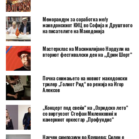
Меморандум за соработка меѓу
македонскиот КИЦ во Софија и Друштвото
на писателите на Македонија
Мастерклас на Масимилијано Нардули на
вториот фестивалски ден на „Дрим Шорт“
Почна снимањето на новиот македонски
трилер „Голиот Рид“ во режија на Игор
Алексов
„Концерт под свеќи“ на „Охридско лето“
со виртуозот Стефан Миленковиќ и
камерниот оркестар „Профундис“
Научен симпозиум во Крушево: Силен е