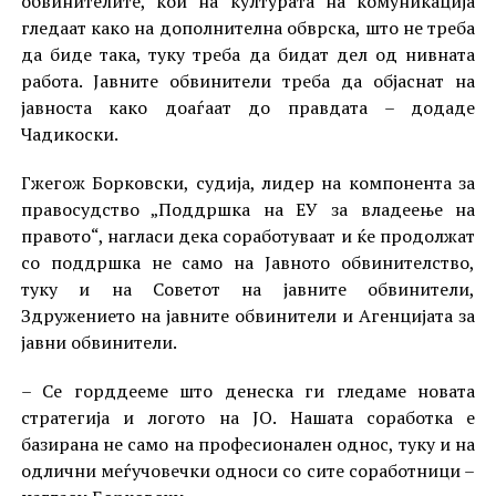
обвинителите, кои на културата на комуникација
гледаат како на дополнителна обврска, што не треба
да биде така, туку треба да бидат дел од нивната
работа. Јавните обвинители треба да објаснат на
јавноста како доаѓаат до правдата – додаде
Чадикоски.
Гжегож Борковски, судија, лидер на компонента за
правосудство „Поддршка на ЕУ за владеење на
правото“, нагласи дека соработуваат и ќе продолжат
со поддршка не само на Јавното обвинителство,
туку и на Советот на јавните обвинители,
Здружението на јавните обвинители и Агенцијата за
јавни обвинители.
– Се горддееме што денеска ги гледаме новата
стратегија и логото на ЈО. Нашата соработка е
базирана не само на професионален однос, туку и на
одлични меѓучовечки односи со сите соработници –