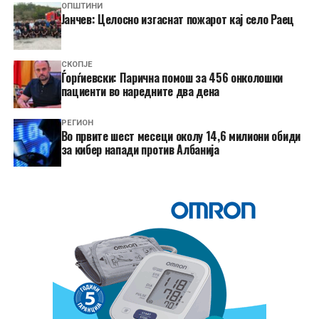
ОПШТИНИ
Јанчев: Целосно изгаснат пожарот кај село Раец
СКОПЈЕ
Ѓорѓиевски: Парична помош за 456 онколошки
пациенти во наредните два дена
РЕГИОН
Во првите шест месеци околу 14,6 милиони обиди
за кибер напади против Албанија