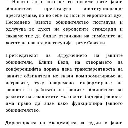
– Новото лого што ќе го носиме сите јавни
обвинители претставува институционално
преставување, но во себе го носи и европскиот дух.
Несомнено Јавното обвинителство постапува и
одлучува во духот на европските стандарди и
сакавме тие да бидат отсликани на симболите на
логото на нашата институција – рече Савески.
Претседателот на Здружението на јавните
обвинители, Елвин Вели, на отворањето на
конференцијата порача дека транспарентноста на
јавните обвинители не значи компромитирање на
истрагите, туку навремено информирање на
јавноста за работата на јавните обвинители во
рамките на законските можности бидејќи јавноста
има право да знае како функционира Јавното
обвинителство.
Директорката на Академијата за судии и јавни