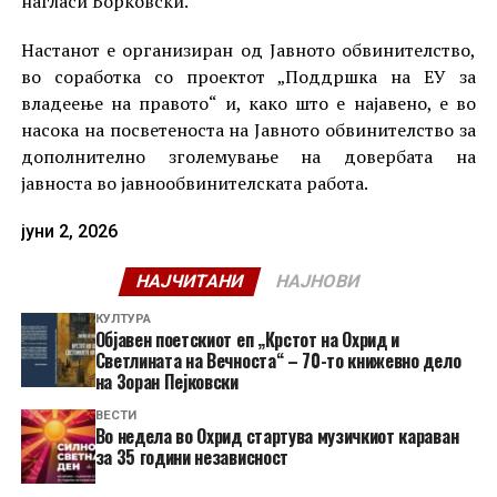
нагласи Борковски.
Настанот е организиран од Јавното обвинителство,
во соработка со проектот „Поддршка на ЕУ за
владеење на правото“ и, како што е најавено, е во
насока на посветеноста на Јавното обвинителство за
дополнително зголемување на довербата на
јавноста во јавнообвинителската работа.
јуни 2, 2026
НАЈЧИТАНИ
НАЈНОВИ
КУЛТУРА
Објавен поетскиот еп „Крстот на Охрид и
Светлината на Вечноста“ – 70-то книжевно дело
на Зоран Пејковски
ВЕСТИ
Во недела во Охрид стартува музичкиот караван
за 35 години независност