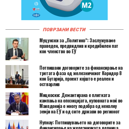
ПОВРЗАНИ ВЕСТИ
Муцунски за „Политико“: Заслужуваме
праведен, предвидлив и кредибилен пат
кон членство во ЕУ
Потпишани договорите за финансирање на
третата фаза од железничкиот Коридор 8
кон Бугарија, проект којшто е реален и
остварлив
Мицкоски: Демантирана е плитката
кампања на опозицијата, куповната моќ во
Македонија е многу подобра од неколку
земји на ЕУ и од сите држави во регионот
Нупнау: Потпишувањето на договорите за
финансирање на железничката делница