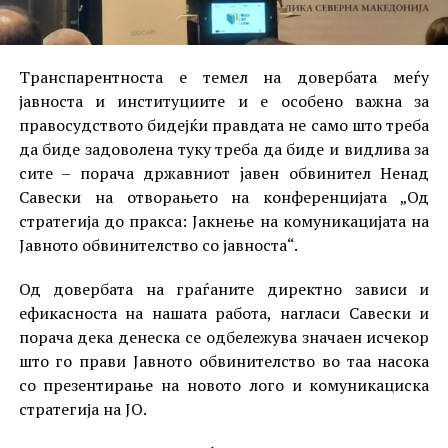
Транспарентноста е темел на довербата меѓу
јавноста и институциите и е особено важна за
правосудството бидејќи правдата не само што треба
да биде задоволена туку треба да биде и видлива за
сите – порача државниот jавен обвинител Ненад
Савески на отворањето на конференцијата „Од
стратегија до пракса: Јакнење на комуникацијата на
Јавното обвинителство со јавноста“.
Од довербата на граѓаните директно зависи и
ефикасноста на нашата работа, нагласи Савески и
порача дека денеска се одбележува значаен исчекор
што го прави Јавното обвинителство во таа насока
со презентирање на нoвото лого и комуникациска
стратегија на ЈО.