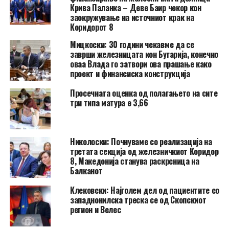
Крива Паланка – Деве Баир чекор кон
заокружување на источниот крак на
Коридорот 8
Мицкоски: 30 години чекавме да се
заврши железницата кон Бугарија, конечно
оваа Влада го затвори ова прашање како
проект и финансиска конструкција
Просечната оценка од полагањето на сите
три типа матура е 3,66
Николоски: Почнуваме со реализација на
третата секција од железничкиот Коридор
8, Македонија станува раскрсница на
Балканот
Клековски: Најголем дел од пациентите сo
западнонилска треска се од Скопскиот
регион и Велес