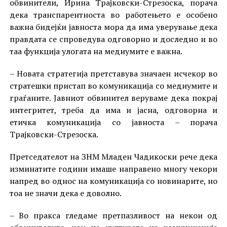
обвинители, Ирина Трајковски-Стрезоска, порача
дека транспарентноста во работењето е особено
важна бидејќи јавноста мора да има уверување дека
правдата се спроведува одговорно и доследно и во
таа функција улогата на медиумите е важна.
– Новата стратегија претставува значаен исчекор во
стратешки пристап во комуникација со медиумите и
граѓаните. Јавниот обвинител веруваме дека покрај
интегритет, треба да има и јасна, одговорна и
етичка комуникација со јавноста – порача
Трајковски-Стрезоска.
Претседателот на ЗНМ Младен Чадикоски рече дека
изминатите години имаше направено многу чекори
напред во однос на комуникација со новинарите, но
тоа не значи дека е доволно.
– Во пракса гледаме претпазливост на некои од