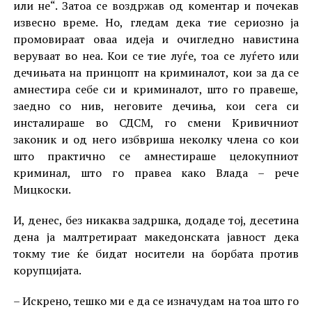
или не“. Затоа се воздржав од коментар и почекав
извесно време. Но, гледам дека тие сериозно ја
промовираат оваа идеја и очигледно навистина
веруваат во неа. Кои се тие луѓе, тоа се луѓето или
дечињата на принцопт на криминалот, кои за да се
амнестира себе си и криминалот, што го правеше,
заедно со нив, неговите дечиња, кои сега си
инсталираше во СДСМ, го смени Кривичниот
законик и од него избвриша неколку члена со кои
што практично се амнестираше целокупниот
криминал, што го правеа како Влада – рече
Мицкоски.
И, денес, без никаква задршка, додаде тој, десетина
дена ја малтретираат македонската јавност дека
токму тие ќе бидат носители на борбата против
корупцијата.
– Искрено, тешко ми е да се изначудам на тоа што го