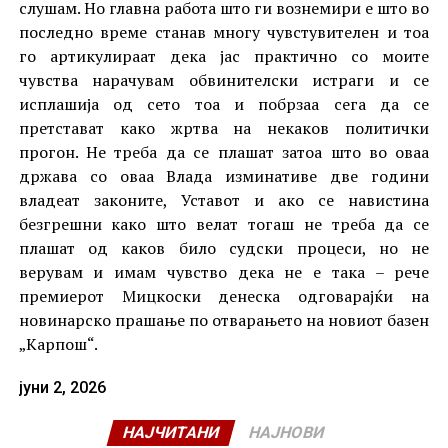
слушам. Но главна работа што ги вознемири е што во
последно време станав многу чувстувителен и тоа
го артикулираат дека јас практично со моите
чувства нарачувам обвинителски истраги и се
исплашија од сето тоа и побрзаа сега да се
претстават како жртва на некаков политички
прогон. Не треба да се плашат затоа што во оваа
држава со оваа Влада изминативе две години
владеат законите, Уставот и ако се навистина
безгрешни како што велат тогаш не треба да се
плашат од каков било судски процеси, но не
верувам и имам чувство дека не е така – рече
премиерот Мицкоски денеска одговарајќи на
новинарско прашање по отварањето на новиот базен
„Карпош“.
јуни 2, 2026
НАЈЧИТАНИ
НАЈНОВИ