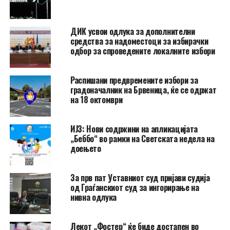
ДИК усвои одлука за дополнителни
средства за надоместоци за избирачки
одбор за спроведените локалните избори
Распишани предвремените избори за
градоначалник на Брвеница, ќе се одржат
на 18 октомври
ИЈЗ: Нови содржини на апликацијата
„Беббо“ во рамки на Светската недела на
доењето
За прв пат Уставниот суд пријави судија
од Граѓанскиот суд за ингорирање на
нивна одлука
Лекот „Фостер“ ќе биде достапен во