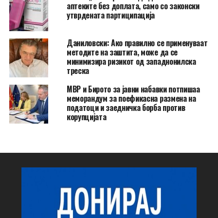
аптеките без доплата, само со законски
утврдената партиципација
Даниловски: Ако правилно се применуваат
методите на заштита, може да се
минимизира ризикот од западнонилска
треска
МВР и Бирото за јавни набавки потпишаа
меморандум за поефикасна размена на
податоци и заедничка борба против
корупцијата