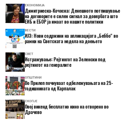
ЕКОНОМИЈА
Димитриеска-Кочоска: Денешното потпишување
на договорите е силен сигнал за довербата што
ЕИБ и ЕБОР ја имаат во нашите политики
ВЕСТИ
ИЈЗ: Нови содржини на апликацијата „Беббо“ во
рамки на Светската недела на доењето
СВЕТ
Истражување: Рејтингот на Зеленски под
рејтингот на генералите
ОПШТИНИ
Во Прилеп почнуваат одбележувањата на 25-
годишнината од Карпалак
СКОПЈЕ
​Овој викенд бесплатно кино на отворено во
Драчево