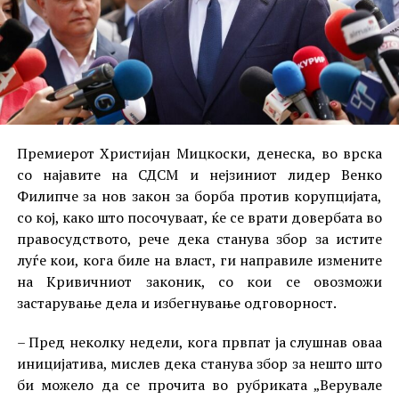
Премиерот Христијан Мицкоски, денеска, во врска
со најавите на СДСМ и нејзиниот лидер Венко
Филипче за нов закон за борба против корупцијата,
со кој, како што посочуваат, ќе се врати довербата во
правосудството, рече дека станува збор за истите
луѓе кои, кога биле на власт, ги направиле измените
на Кривичниот законик, со кои се овозможи
застарување дела и избегнување одговорност.
– Пред неколку недели, кога првпат ја слушнав оваа
иницијатива, мислев дека станува збор за нешто што
би можело да се прочита во рубриката „Верувале