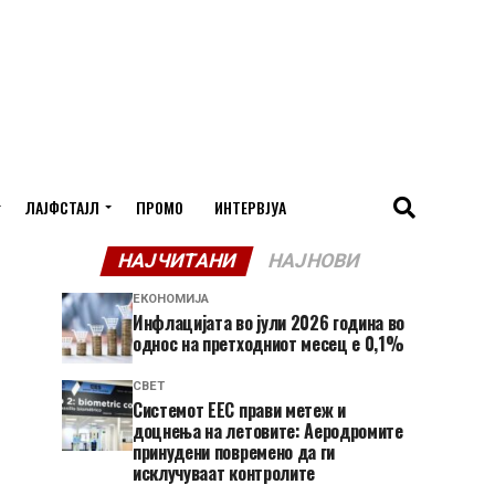
ЛАЈФСТАЈЛ
ПРОМО
ИНТЕРВЈУА
НАЈЧИТАНИ
НАЈНОВИ
ЕКОНОМИЈА
Инфлацијата во јули 2026 година во
однос на претходниот месец е 0,1%
СВЕТ
Системот ЕЕС прави метеж и
доцнења на летовите: Аеродромите
принудени повремено да ги
исклучуваат контролите