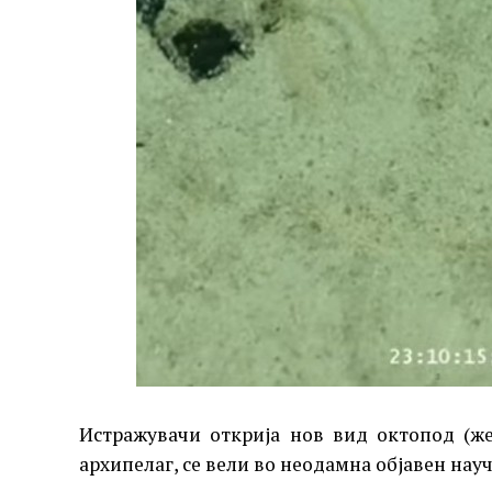
Истражувачи открија нов вид октопод (ж
архипелаг, се вели во неодамна објавен науч