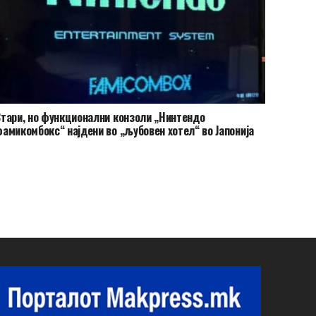
тари, но функционални конзоли „Нинтендо
амикомбокс“ најдени во „љубовен хотел“ во Јапонија