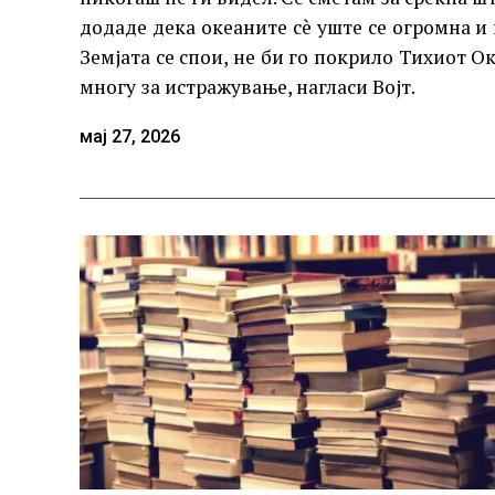
додаде дека океаните сè уште се огромна и
Земјата се спои, не би го покрило Тихиот О
многу за истражување, нагласи Војт.
мај 27, 2026