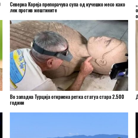
0
Северна Кореја препорачува супа од кучешко месо како
„
лек против жештините
о
о
Во западна Турција откриена ретка статуа стара 2.500
Д
години