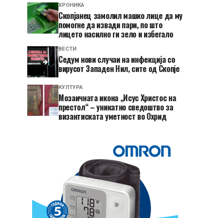
ХРОНИКА
Скопјанец замолил машко лице да му
помогне да извади пари, по што
лицето насилно ги зело и избегало
ВЕСТИ
Седум нови случаи на инфекција со
вирусот Западен Нил, сите од Скопје
КУЛТУРА
Мозаичната икона „Исус Христос на
престол“ – уникатно сведоштво за
византиската уметност во Охрид