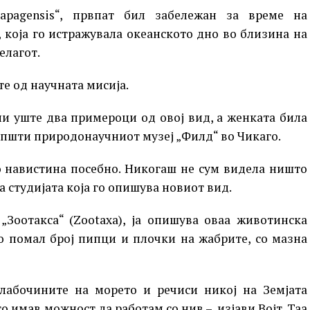
lapagensis“, првпат бил забележан за време на
 која го истражувала океанското дно во близина на
елагот.
ите од научната мисија.
ни уште два примероци од овој вид, а женката била
оопшти природонаучниот музеј „Филд“ во Чикаго.
о навистина посебно. Никогаш не сум видела ништо
на студијата која го опишува новиот вид.
 „Зоотакса“ (Zootaxa), ја опишува оваа животинска
со помал број пипци и плочки на жабрите, со мазна
лабочините на морето и речиси никој на Земјата
о имав можност да работам со нив – изјави Војт. Таа