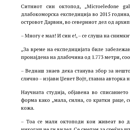
Ситниот син октопод, „Microeledone ga
длабокоморска експедиција во 2015 година,
островот Дарвин, во северниот дел од архип
– Многу е мал! И син е!, – се слуша на снимк
„За време на експедицијата биле забележа
пронајдена на длабочина од 1.773 метри, с
– Веднаш знаев дека станува збор за нешт
слично – изјави Џенет Војт, главна авторка 
Научната студија, објавена во списанието
форма како „мала, силна, со кратки раце, 
кожа.
– Тоа се мали октоподи кои живеат во д
никогаш не ги видел. Се сметам за среќна шт