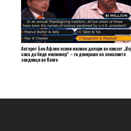
Актерот Бен Афлек освои милион долари во квизот „Ко
сака да биде милионер“ – ги донираше на локалните
заедници во Конго