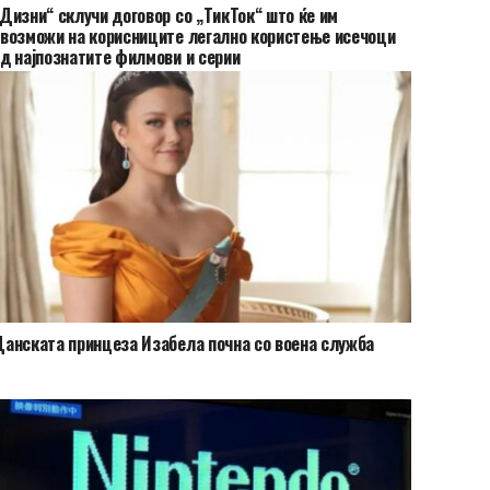
Дизни“ склучи договор со „ТикТок“ што ќе им
возможи на корисниците легално користење исечоци
д најпознатите филмови и серии
анската принцеза Изабела почна со воена служба