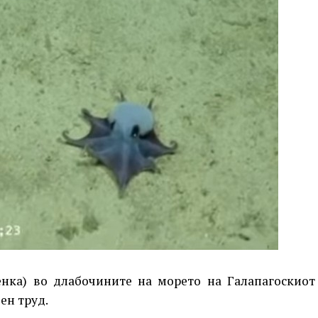
енка) во длабочините на морето на Галапагоскиот
ен труд.