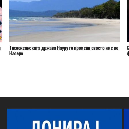
ј
Тихоокеанската држава Науру го промени своето име во
С
Наоеро
ф