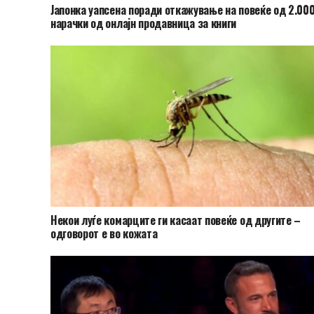
Јапонка уапсена поради откажување на повеќе од 2.00
нарачки од онлајн продавница за книги
Hекои луѓе комарците ги касаат повеќе од другите –
одговорот е во кожата