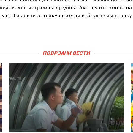
 недоволно истражена средина. Ако целото копно на
кеан. Океаните се толку огромни и сè уште има толку
ПОВРЗАНИ ВЕСТИ