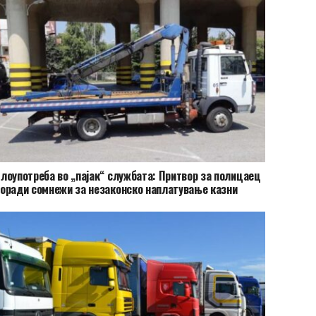
лоупотреба во „пајак“ службата: Притвор за полицаец
оради сомнежи за незаконско наплатување казни