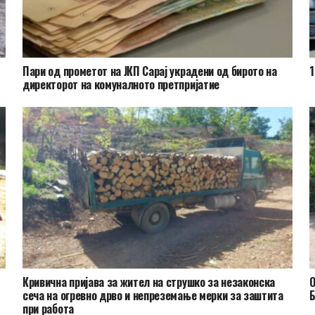
Пари од прометот на ЈКП Сарај украдени од бирото на
1
директорот на комуналното претпријатие
Кривична пријава за жител на струшко за незаконска
О
сеча на огревно дрво и непреземање мерки за заштита
при работа