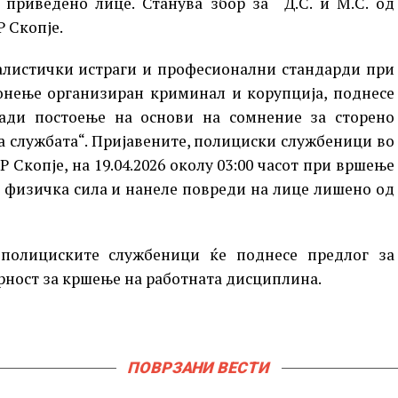
 приведено лице. Станува збор за Д.С. и М.С. од
 Скопје.
алистички истраги и професионални стандарди при
онење организиран криминал и корупција, поднесе
ради постоење на основи на сомнение за сторено
 службата“. Пријавените, полициски службеници во
Скопје, на 19.04.2026 околу 03:00 часот при вршење
а физичка сила и нанеле повреди на лице лишено од
полициските службеници ќе поднесе предлог за
рност за кршење на работната дисциплина.
ПОВРЗАНИ ВЕСТИ