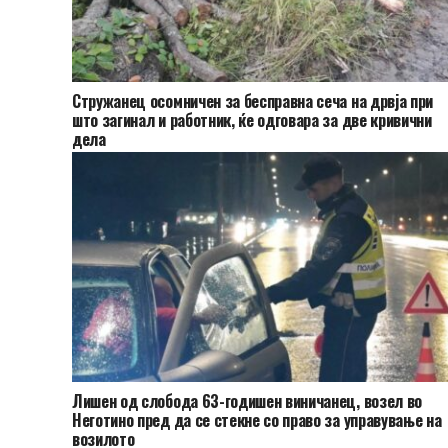
Стружанец осомничен за бесправна сеча на дрвја при
што загинал и работник, ќе одговара за две кривични
дела
Лишен од слобода 63-годишен виничанец, возел во
Неготино пред да се стекне со право за управување на
возилото