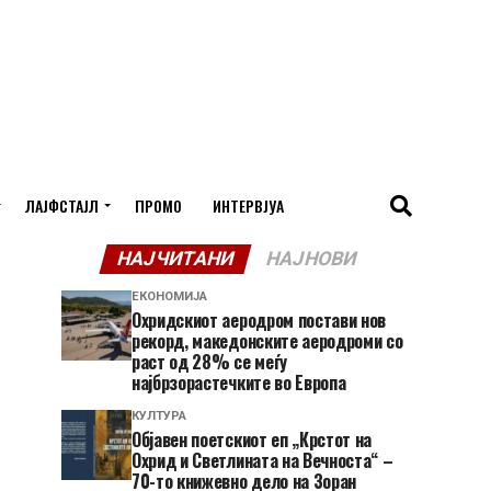
ЛАЈФСТАЈЛ
ПРОМО
ИНТЕРВЈУА
НАЈЧИТАНИ
НАЈНОВИ
ЕКОНОМИЈА
Охридскиот аеродром постави нов
рекорд, македонските аеродроми со
раст од 28% се меѓу
најбрзорастечките во Европа
КУЛТУРА
Објавен поетскиот еп „Крстот на
Охрид и Светлината на Вечноста“ –
70-то книжевно дело на Зоран