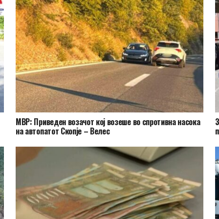
МВР: Приведен возачот кој возеше во спротивна насока
З
на автопатот Скопје – Велес
п