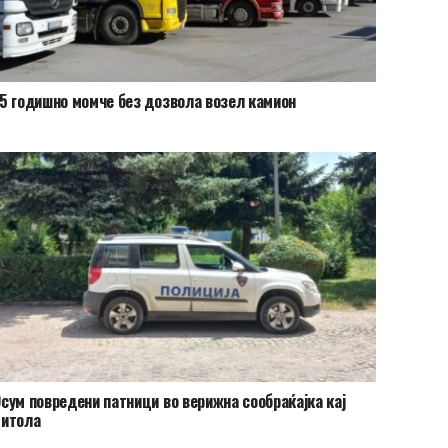
5 годишно момче без дозвола возел камион
сум повредени патници во верижна сообраќајка кај
Битола