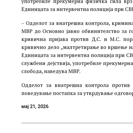
употребиле прекумерна физичка сила врз
Единицата за интервентна полиција при СВР
– Одделот за внатрешна контрола, кримин
МВР до Основно јавно обвинителство за г
кривична пријава против Д.С. и М.С. по
кривично дело „малтретирање во вршење на
Единицата за интервентна полиција при СВР 
службени дејствија, употребиле прекумерн
слобода, наведува МВР.
Одделот за внатрешна контрола против 
поведување постапка за утврдување одгово
мај 21, 2026