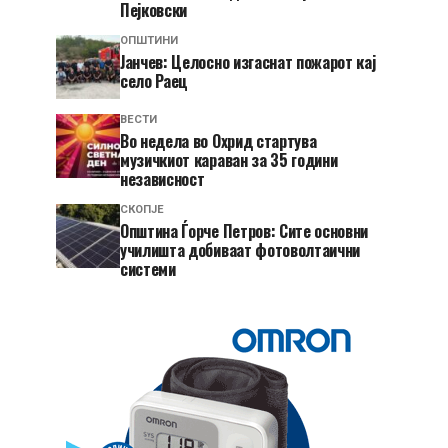
Пејковски
ОПШТИНИ
Јанчев: Целосно изгаснат пожарот кај
село Раец
ВЕСТИ
Во недела во Охрид стартува
музичкиот караван за 35 години
независност
СКОПЈЕ
Општина Ѓорче Петров: Сите основни
училишта добиваат фотоволтаични
системи